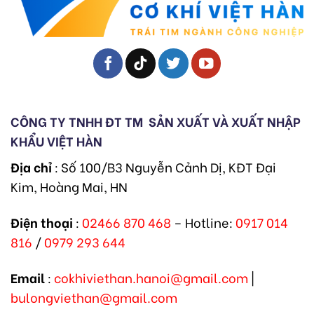
CÔNG TY TNHH ĐT TM
SẢN XUẤT VÀ XUẤT NHẬP
KHẨU VIỆT HÀN
Địa chỉ
: Số 100/B3 Nguyễn Cảnh Dị, KĐT Đại
Kim, Hoàng Mai, HN
Điện thoại
:
02466 870 468
– Hotline:
0917 014
816
/
0979 293 644
Email
:
cokhiviethan.hanoi@gmail.com
|
bulongviethan@gmail.com