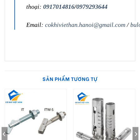
thoại:
0917014816
/
0979293644
Email:
cokhiviethan.hanoi@gmail.com
/
bul
SẢN PHẨM TƯƠNG TỰ