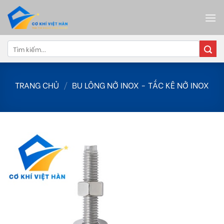
Skip
to
content
Tìm
kiếm:
TRANG CHỦ
/
BU LÔNG NỞ INOX - TẮC KÊ NỞ INOX