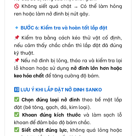
Không siết quá chặt → Có thể làm hỏng
ren hoặc làm nở đinh bị nứt gãy.
BƯỚC 6: Kiểm tra và hoàn tất lắp đặt
Kiểm tra bằng cách kéo thử vật cố định,
nếu cảm thấy chắc chắn thì lắp đặt đã đúng
kỹ thuật.
Nếu nở đinh bị lỏng, tháo ra và kiểm tra lại
lỗ khoan hoặc sử dụng
nở đinh lớn hơn hoặc
keo hóa chất
để tăng cường độ bám.
3️
LƯU Ý KHI LẮP ĐẶT NỞ ĐINH SANKO
Chọn đúng loại nở đinh
theo bề mặt lắp
đặt (bê tông, gạch, đá, kim loại).
Khoan đúng kích thước
và làm sạch lỗ
khoan để đảm bảo độ bám chắc.
Siết chặt đúng lực
, không quá lỏng hoặc