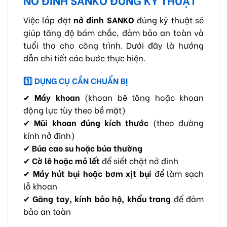
Việc lắp đặt
nở đinh SANKO
đúng kỹ thuật sẽ
giúp tăng độ bám chắc, đảm bảo an toàn và
tuổi thọ cho công trình. Dưới đây là hướng
dẫn chi tiết các bước thực hiện.
1️
DỤNG CỤ CẦN CHUẨN BỊ
✔
Máy khoan
(khoan bê tông hoặc khoan
động lực tùy theo bề mặt)
✔
Mũi khoan đúng kích thước
(theo đường
kính nở đinh)
✔
Búa cao su hoặc búa thường
✔
Cờ lê hoặc mỏ lết
để siết chặt nở đinh
✔
Máy hút bụi hoặc bơm xịt bụi
để làm sạch
lỗ khoan
✔
Găng tay, kính bảo hộ, khẩu trang
để đảm
bảo an toàn