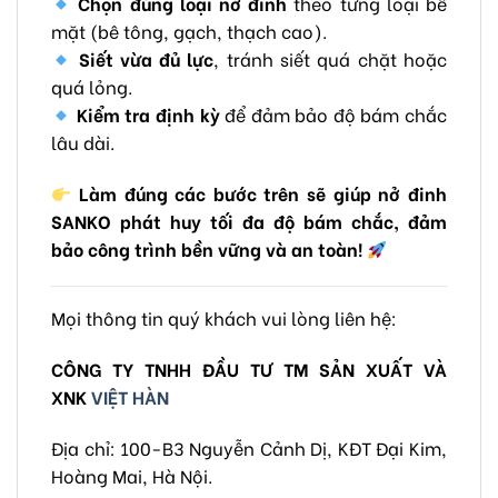
Chọn đúng loại nở đinh
theo từng loại bề
mặt (bê tông, gạch, thạch cao).
Siết vừa đủ lực
, tránh siết quá chặt hoặc
quá lỏng.
Kiểm tra định kỳ
để đảm bảo độ bám chắc
lâu dài.
Làm đúng các bước trên sẽ giúp nở đinh
SANKO phát huy tối đa độ bám chắc, đảm
bảo công trình bền vững và an toàn!
Mọi thông tin quý khách vui lòng liên hệ:
CÔNG TY TNHH ĐẦU TƯ TM SẢN XUẤT VÀ
XNK
VIỆT HÀN
Địa chỉ: 100-B3 Nguyễn Cảnh Dị, KĐT Đại Kim,
Hoàng Mai, Hà Nội.