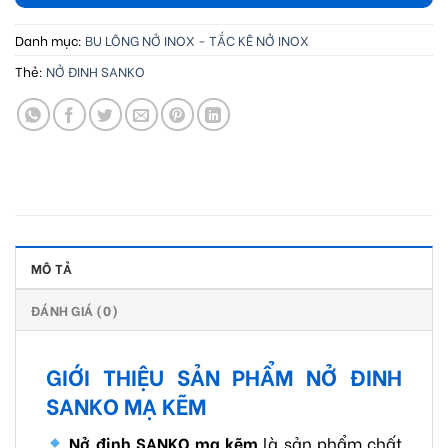
Danh mục:
BU LÔNG NỞ INOX - TẮC KÊ NỞ INOX
Thẻ:
NỞ ĐINH SANKO
MÔ TẢ
ĐÁNH GIÁ (0)
GIỚI THIỆU SẢN PHẨM NỞ ĐINH
SANKO MẠ KẼM
Nở đinh SANKO mạ kẽm
là sản phẩm chất