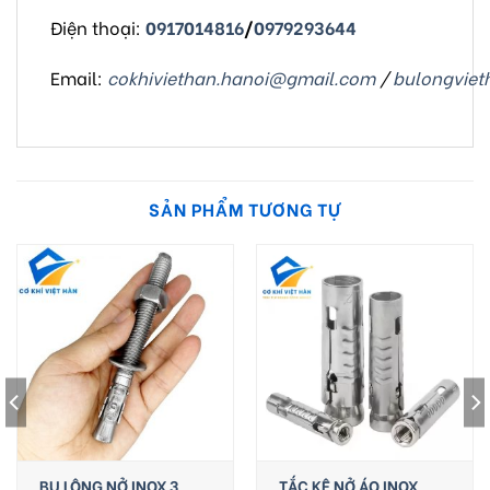
Điện thoại:
0917014816
/
0979293644
Email:
cokhiviethan.hanoi@gmail.com
/
bulongvie
SẢN PHẨM TƯƠNG TỰ
BU LÔNG NỞ INOX 3
TẮC KÊ NỞ ÁO INOX