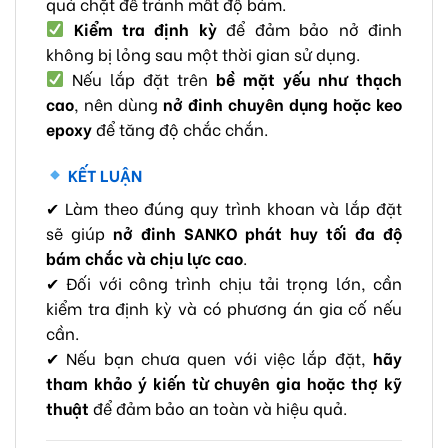
quá chặt để tránh mất độ bám.
Kiểm tra định kỳ
để đảm bảo nở đinh
không bị lỏng sau một thời gian sử dụng.
Nếu lắp đặt trên
bề mặt yếu như thạch
cao
, nên dùng
nở đinh chuyên dụng hoặc keo
epoxy
để tăng độ chắc chắn.
KẾT LUẬN
✔ Làm theo đúng quy trình khoan và lắp đặt
sẽ giúp
nở đinh SANKO phát huy tối đa độ
bám chắc và chịu lực cao
.
✔ Đối với công trình chịu tải trọng lớn, cần
kiểm tra định kỳ và có phương án gia cố nếu
cần.
✔ Nếu bạn chưa quen với việc lắp đặt,
hãy
tham khảo ý kiến từ chuyên gia hoặc thợ kỹ
thuật
để đảm bảo an toàn và hiệu quả.