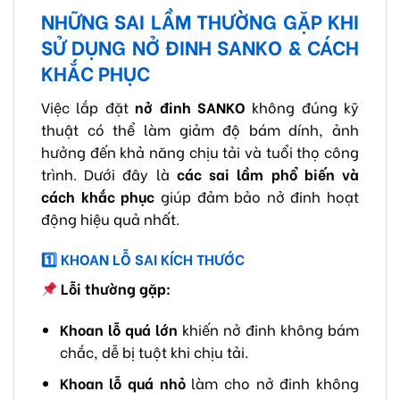
NHỮNG SAI LẦM THƯỜNG GẶP KHI
SỬ DỤNG NỞ ĐINH SANKO & CÁCH
KHẮC PHỤC
Việc lắp đặt
nở đinh SANKO
không đúng kỹ
thuật có thể làm giảm độ bám dính, ảnh
hưởng đến khả năng chịu tải và tuổi thọ công
trình. Dưới đây là
các sai lầm phổ biến và
cách khắc phục
giúp đảm bảo nở đinh hoạt
động hiệu quả nhất.
1️
KHOAN LỖ SAI KÍCH THƯỚC
Lỗi thường gặp:
Khoan lỗ quá lớn
khiến nở đinh không bám
chắc, dễ bị tuột khi chịu tải.
Khoan lỗ quá nhỏ
làm cho nở đinh không