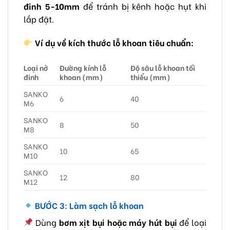
đinh 5-10mm
để tránh bị kênh hoặc hụt khi
lắp đặt.
Ví dụ về kích thước lỗ khoan tiêu chuẩn:
Loại nở
Đường kính lỗ
Độ sâu lỗ khoan tối
đinh
khoan (mm)
thiểu (mm)
SANKO
6
40
M6
SANKO
8
50
M8
SANKO
10
65
M10
SANKO
12
80
M12
BƯỚC 3: Làm sạch lỗ khoan
Dùng
bơm xịt bụi hoặc máy hút bụi
để loại