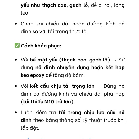
yếu như thạch cao, gạch lỗ
, dễ bị rơi, lỏng
lẻo.
Chọn sai chiều dài hoặc đường kính nở
đinh so với tải trọng thực tế.
Cách khắc phục:
Với
bề mặt yếu (thạch cao, gạch lỗ)
→ Sử
dụng
nở đinh chuyên dụng hoặc kết hợp
keo epoxy
để tăng độ bám.
Với
kết cấu chịu tải trọng lớn
→ Dùng nở
đinh có đường kính và chiều dài phù hợp
(
tối thiểu M10 trở lên
).
Luôn kiểm tra
tải trọng chịu lực của nở
đinh
theo bảng thông số kỹ thuật trước khi
lắp đặt.