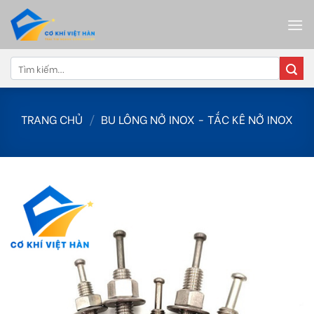
Skip
to
content
Tìm
kiếm:
TRANG CHỦ
/
BU LÔNG NỞ INOX - TẮC KÊ NỞ INOX