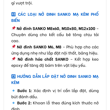
gỉ vượt trội.
3️
CÁC LOẠI NỞ ĐINH SANKO MẠ KẼM PHỔ
BIẾN
Nở đinh SANKO M8x60, M10x80, M12x100
–
Chuyên dùng cho kết cấu bê tông chịu tải
cao.
Nở đinh SANKO M6, M8
– Phù hợp cho các
ứng dụng nhẹ như lắp đặt nội thất, bảng hiệu.
Nở đinh hóa chất SANKO
– Kết hợp keo
epoxy để tăng độ bám trên vật liệu yếu.
4️
HƯỚNG DẪN LẮP ĐẶT NỞ ĐINH SANKO MẠ
KẼM
Bước 1:
Xác định vị trí cần lắp đặt, dùng
bút đánh dấu.
Bước 2:
Khoan lỗ theo đúng kích thước nở
đinh.