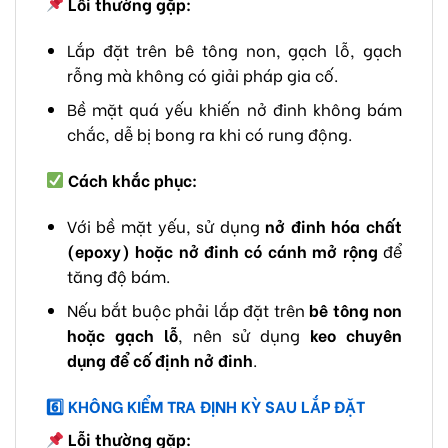
Lỗi thường gặp:
Lắp đặt trên bê tông non, gạch lỗ, gạch
rỗng mà không có giải pháp gia cố.
Bề mặt quá yếu khiến nở đinh không bám
chắc, dễ bị bong ra khi có rung động.
Cách khắc phục:
Với bề mặt yếu, sử dụng
nở đinh hóa chất
(epoxy) hoặc nở đinh có cánh mở rộng
để
tăng độ bám.
Nếu bắt buộc phải lắp đặt trên
bê tông non
hoặc gạch lỗ
, nên sử dụng
keo chuyên
dụng để cố định nở đinh
.
6️
KHÔNG KIỂM TRA ĐỊNH KỲ SAU LẮP ĐẶT
Lỗi thường gặp: