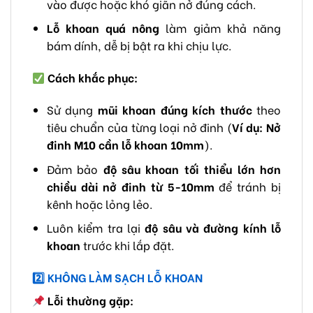
vào được hoặc khó giãn nở đúng cách.
Lỗ khoan quá nông
làm giảm khả năng
bám dính, dễ bị bật ra khi chịu lực.
Cách khắc phục:
Sử dụng
mũi khoan đúng kích thước
theo
tiêu chuẩn của từng loại nở đinh (
Ví dụ: Nở
đinh M10 cần lỗ khoan 10mm
).
Đảm bảo
độ sâu khoan tối thiểu lớn hơn
chiều dài nở đinh từ 5-10mm
để tránh bị
kênh hoặc lỏng lẻo.
Luôn kiểm tra lại
độ sâu và đường kính lỗ
khoan
trước khi lắp đặt.
2️
KHÔNG LÀM SẠCH LỖ KHOAN
Lỗi thường gặp: