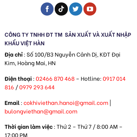
CÔNG TY TNHH ĐT TM
SẢN XUẤT VÀ XUẤT NHẬP
KHẨU VIỆT HÀN
Địa chỉ
: Số 100/B3 Nguyễn Cảnh Dị, KĐT Đại
Kim, Hoàng Mai, HN
Điện thoại
:
02466 870 468
– Hotline:
0917 014
816
/
0979 293 644
Email
:
cokhiviethan.hanoi@gmail.com
|
bulongviethan@gmail.com
Thời gian làm việc
: Thứ 2 – Thứ 7 / 8:00 AM –
17:00 PM