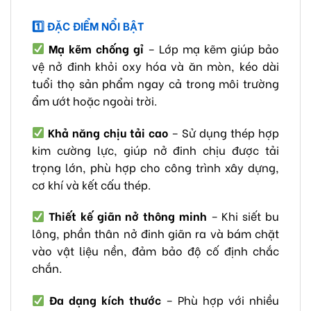
1️
ĐẶC ĐIỂM NỔI BẬT
Mạ kẽm chống gỉ
– Lớp mạ kẽm giúp bảo
vệ nở đinh khỏi oxy hóa và ăn mòn, kéo dài
tuổi thọ sản phẩm ngay cả trong môi trường
ẩm ướt hoặc ngoài trời.
Khả năng chịu tải cao
– Sử dụng thép hợp
kim cường lực, giúp nở đinh chịu được tải
trọng lớn, phù hợp cho công trình xây dựng,
cơ khí và kết cấu thép.
Thiết kế giãn nở thông minh
– Khi siết bu
lông, phần thân nở đinh giãn ra và bám chặt
vào vật liệu nền, đảm bảo độ cố định chắc
chắn.
Đa dạng kích thước
– Phù hợp với nhiều