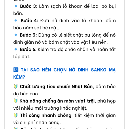
Bước 3:
Làm sạch lỗ khoan để loại bỏ bụi
bẩn.
Bước 4:
Đưa nở đinh vào lỗ khoan, đảm
bảo nằm sát bề mặt.
Bước 5:
Dùng cờ lê siết chặt bu lông để nở
đinh giãn nở và bám chặt vào vật liệu nền.
Bước 6:
Kiểm tra độ chắc chắn và hoàn tất
lắp đặt.
5️
TẠI SAO NÊN CHỌN NỞ ĐINH SANKO MẠ
KẼM?
Chất lượng tiêu chuẩn Nhật Bản
, đảm bảo
độ bền cao.
Khả năng chống ăn mòn vượt trội
, phù hợp
với nhiều môi trường khắc nghiệt.
Thi công nhanh chóng
, tiết kiệm thời gian
và chi phí nhân công.