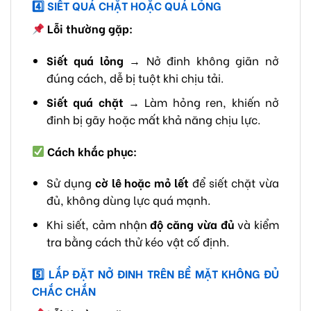
4️
SIẾT QUÁ CHẶT HOẶC QUÁ LỎNG
Lỗi thường gặp:
Siết quá lỏng
→ Nở đinh không giãn nở
đúng cách, dễ bị tuột khi chịu tải.
Siết quá chặt
→ Làm hỏng ren, khiến nở
đinh bị gãy hoặc mất khả năng chịu lực.
Cách khắc phục:
Sử dụng
cờ lê hoặc mỏ lết
để siết chặt vừa
đủ, không dùng lực quá mạnh.
Khi siết, cảm nhận
độ căng vừa đủ
và kiểm
tra bằng cách thử kéo vật cố định.
5️
LẮP ĐẶT NỞ ĐINH TRÊN BỀ MẶT KHÔNG ĐỦ
CHẮC CHẮN