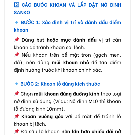
2️
CÁC BƯỚC KHOAN VÀ LẮP ĐẶT NỞ ĐINH
SANKO
BƯỚC 1: Xác định vị trí và đánh dấu điểm
khoan
Dùng
bút hoặc mực đánh dấu
vị trí cần
khoan để tránh khoan sai lệch.
Nếu khoan trên bề mặt trơn (gạch men,
đá), nên dùng
mũi khoan nhỏ
để tạo điểm
định hướng trước khi khoan chính xác.
BƯỚC 2: Khoan lỗ đúng kích thước
Chọn
mũi khoan đúng đường kính
theo loại
nở đinh sử dụng (Ví dụ: Nở đinh M10 thì khoan
lỗ đường kính 10mm).
Khoan vuông góc
với bề mặt để tránh lỗ
khoan bị lệch.
Độ sâu lỗ khoan
nên lớn hơn chiều dài nở