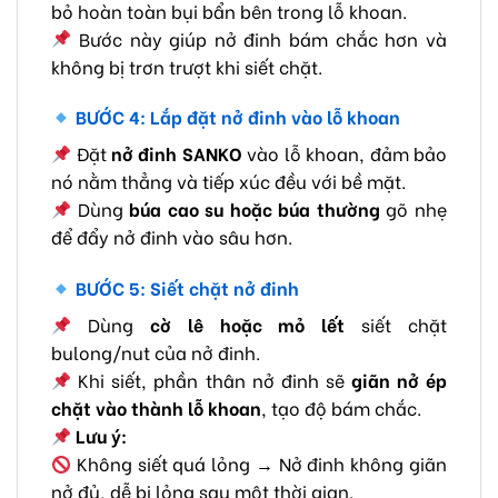
bỏ hoàn toàn bụi bẩn bên trong lỗ khoan.
Bước này giúp nở đinh bám chắc hơn và
không bị trơn trượt khi siết chặt.
BƯỚC 4: Lắp đặt nở đinh vào lỗ khoan
Đặt
nở đinh SANKO
vào lỗ khoan, đảm bảo
nó nằm thẳng và tiếp xúc đều với bề mặt.
Dùng
búa cao su hoặc búa thường
gõ nhẹ
để đẩy nở đinh vào sâu hơn.
BƯỚC 5: Siết chặt nở đinh
Dùng
cờ lê hoặc mỏ lết
siết chặt
bulong/nut của nở đinh.
Khi siết, phần thân nở đinh sẽ
giãn nở ép
chặt vào thành lỗ khoan
, tạo độ bám chắc.
Lưu ý:
Không siết quá lỏng → Nở đinh không giãn
nở đủ, dễ bị lỏng sau một thời gian.