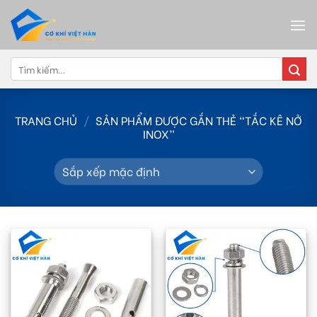
Skip
to
content
Tìm
kiếm:
TRANG CHỦ
/
SẢN PHẨM ĐƯỢC GẮN THẺ “TẮC KÊ NỞ
INOX”