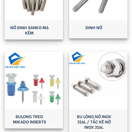
NỞ ĐINH SANKO MẠ
ĐINH NỞ
KẼM
BULONG TREO
BU LÔNG NỞ INOX
MIKADO INSERTS
316L / TẮC KÊ NỞ
INOX 316L