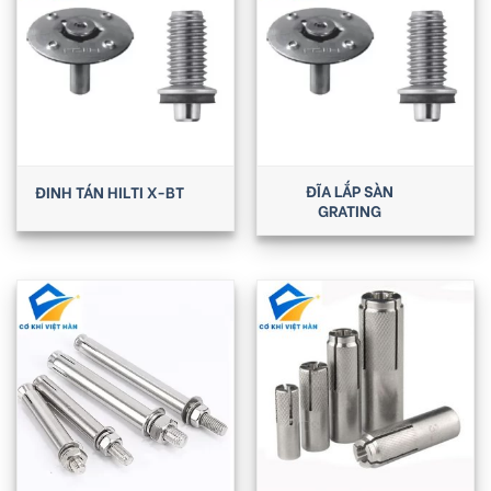
ĐĨA LẮP SÀN
ĐINH TÁN HILTI X-BT
GRATING