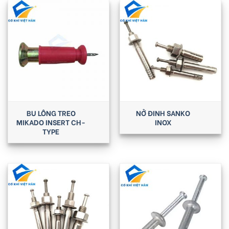
BU LÔNG TREO
NỞ ĐINH SANKO
MIKADO INSERT CH-
INOX
TYPE