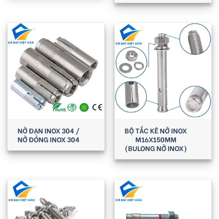
NỞ ĐẠN INOX 304 /
BỘ TẮC KÊ NỞ INOX
NỞ ĐÓNG INOX 304
M16X150MM
(BULONG NỞ INOX)