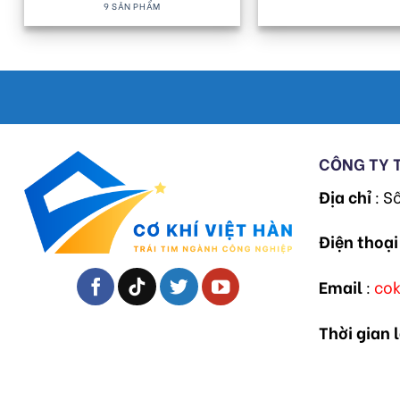
9 SẢN PHẨM
CÔNG TY 
Địa chỉ
: S
Điện thoại
Email
:
co
Thời gian 