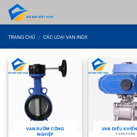
Skip
to
content
TRANG CHỦ
/
CÁC LOẠI VAN INOX
VAN BƯỚM CÔNG
VAN ĐIỀU KHIỂN
NGHIỆP
9 SẢN PHẨM