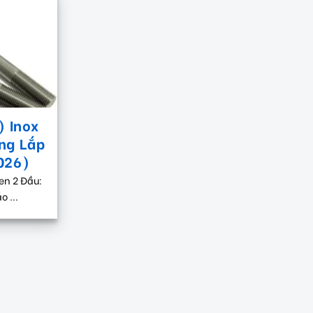
) Inox
ng Lắp
026)
en 2 Đầu:
 ...