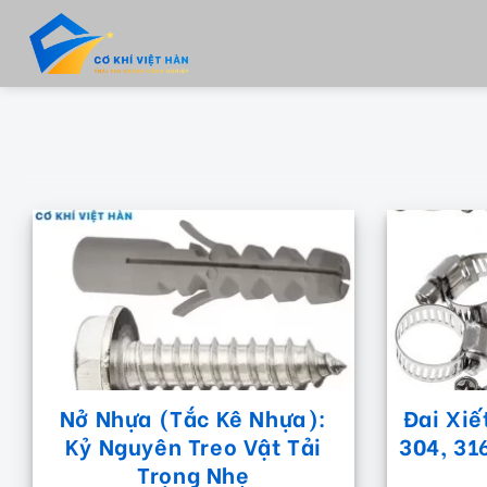
Skip
to
content
Nở Nhựa (Tắc Kê Nhựa):
Đai Xiế
Kỷ Nguyên Treo Vật Tải
304, 31
Trọng Nhẹ