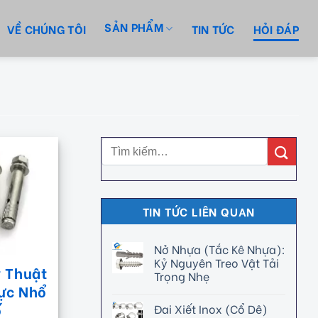
SẢN PHẨM
VỀ CHÚNG TÔI
TIN TỨC
HỎI ĐÁP
TIN TỨC LIÊN QUAN
Nở Nhựa (Tắc Kê Nhựa):
Kỷ Nguyên Treo Vật Tải
ỹ Thuật
Trọng Nhẹ
Lực Nhổ
ố
Đai Xiết Inox (Cổ Dê)