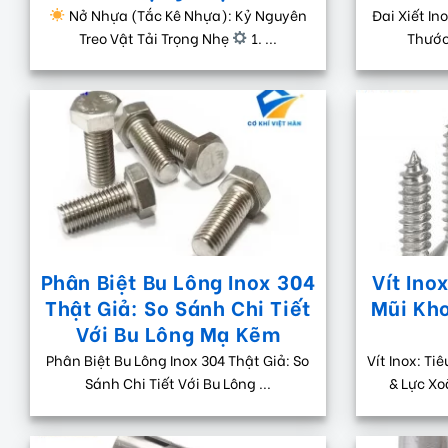
Nở Nhựa (Tắc Kê Nhựa): Kỷ Nguyên
Đai Xiết In
Treo Vật Tải Trọng Nhẹ
1. ...
Thước 
Phân Biệt Bu Lông Inox 304
Vít Ino
Thật Giả: So Sánh Chi Tiết
Mũi Kh
Với Bu Lông Mạ Kẽm
Phân Biệt Bu Lông Inox 304 Thật Giả: So
Vít Inox: T
Sánh Chi Tiết Với Bu Lông ...
& Lực Xo