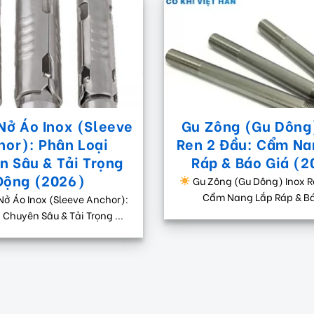
Nở Áo Inox (Sleeve
Gu Zông (Gu Dông
hor): Phân Loại
Ren 2 Đầu: Cẩm Na
n Sâu & Tải Trọng
Ráp & Báo Giá (2
Động (2026)
Gu Zông (Gu Dông) Inox R
Cẩm Nang Lắp Ráp & Báo
Nở Áo Inox (Sleeve Anchor):
 Chuyên Sâu & Tải Trọng ...