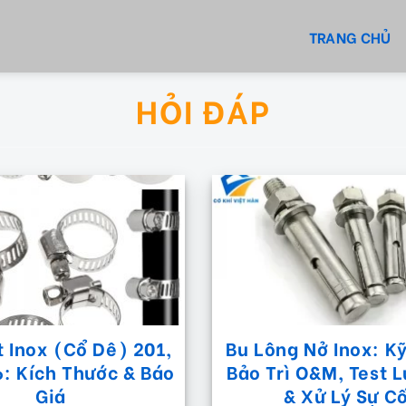
TRANG CHỦ
HỎI ĐÁP
t Inox (Cổ Dê) 201,
Bu Lông Nở Inox: K
6: Kích Thước & Báo
Bảo Trì O&M, Test 
Giá
& Xử Lý Sự C