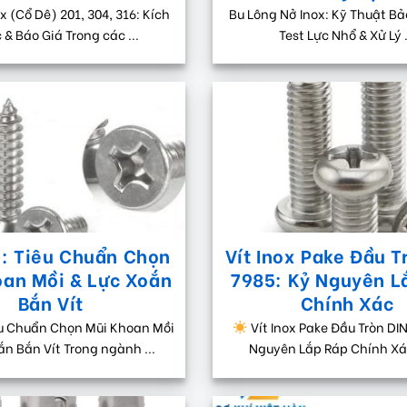
ox (Cổ Dê) 201, 304, 316: Kích
Bu Lông Nở Inox: Kỹ Thuật Bả
& Báo Giá Trong các ...
Test Lực Nhổ & Xử Lý .
x: Tiêu Chuẩn Chọn
Vít Inox Pake Đầu T
oan Mồi & Lực Xoắn
7985: Kỷ Nguyên L
Bắn Vít
Chính Xác
iêu Chuẩn Chọn Mũi Khoan Mồi
Vít Inox Pake Đầu Tròn DIN
ắn Bắn Vít Trong ngành ...
Nguyên Lắp Ráp Chính X