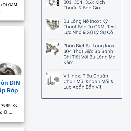
201, 304, 316: Kích
o Trì O&M,
Thước & Báo Giá
..
Bu Lông Nở Inox: Kỹ
Thuật Bảo Trì O&M, Test
Lực Nhổ & Xử Lý Sự Cố
Phân Biệt Bu Lông Inox
304 Thật Giả: So Sánh
Chi Tiết Với Bu Lông Mạ
Kẽm
Vít Inox: Tiêu Chuẩn
Chọn Mũi Khoan Mồi &
ròn DIN
Lực Xoắn Bắn Vít
ắp Ráp
 7985: Kỷ
ác
...