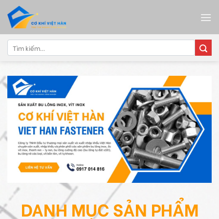
Skip
to
content
Tìm
kiếm:
DANH MỤC SẢN PHẨM