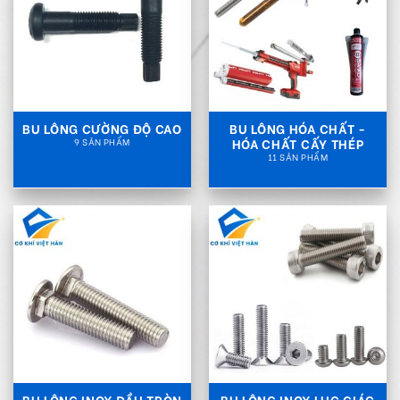
BU LÔNG CƯỜNG ĐỘ CAO
BU LÔNG HÓA CHẤT -
HÓA CHẤT CẤY THÉP
9 SẢN PHẨM
11 SẢN PHẨM