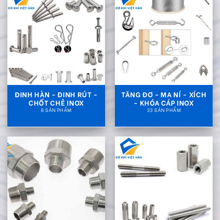
ĐINH HÀN - ĐINH RÚT -
TĂNG ĐƠ - MA NÍ - XÍCH
CHỐT CHẺ INOX
- KHÓA CÁP INOX
8 SẢN PHẨM
33 SẢN PHẨM