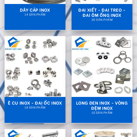
DÂY CÁP INOX
ĐAI XIẾT - ĐAI TREO -
ĐAI ÔM ỐNG INOX
14 SẢN PHẨM
20 SẢN PHẨM
Ê CU INOX - ĐAI ỐC INOX
LONG ĐEN INOX - VÒNG
ĐỆM INOX
18 SẢN PHẨM
10 SẢN PHẨM