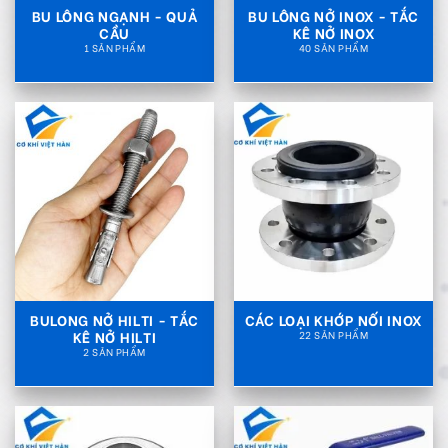
BU LÔNG NGẠNH - QUẢ
BU LÔNG NỞ INOX - TẮC
CẦU
KÊ NỞ INOX
1 SẢN PHẨM
40 SẢN PHẨM
BULONG NỞ HILTI - TẮC
CÁC LOẠI KHỚP NỐI INOX
KÊ NỞ HILTI
22 SẢN PHẨM
2 SẢN PHẨM