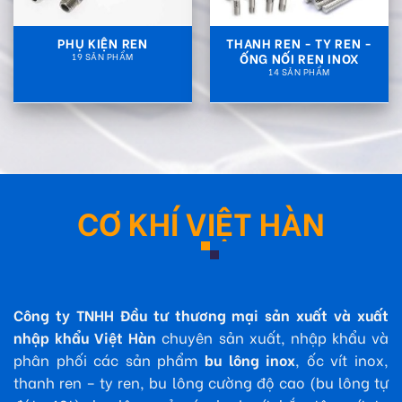
PHỤ KIỆN REN
THANH REN - TY REN -
ỐNG NỐI REN INOX
19 SẢN PHẨM
14 SẢN PHẨM
CƠ KHÍ VIỆT HÀN
Công ty TNHH Đầu tư thương mại sản xuất và xuất
nhập khẩu Việt Hàn
chuyên sản xuất, nhập khẩu và
phân phối các sản phẩm
bu lông inox
, ốc vít inox,
thanh ren – ty ren, bu lông cường độ cao (bu lông tự