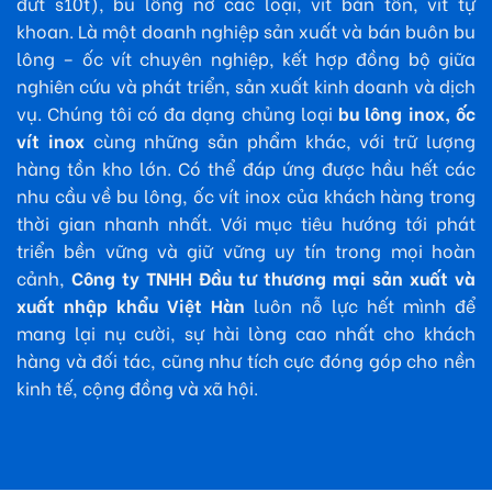
đứt s10t), bu lông nở các loại, vít bắn tôn, vít tự
khoan.
Là một doanh nghiệp sản xuất và bán buôn bu
lông – ốc vít chuyên nghiệp, kết hợp đồng bộ giữa
nghiên cứu và phát triển, sản xuất kinh doanh và dịch
vụ. Chúng tôi có đa dạng chủng loại
bu lông inox, ốc
vít inox
cùng những sản phẩm khác, với trữ lượng
hàng tồn kho lớn. Có thể đáp ứng được hầu hết các
nhu cầu về bu lông, ốc vít inox của khách hàng trong
thời gian nhanh nhất. Với mục tiêu hướng tới phát
triển bền vững và giữ vững uy tín trong mọi hoàn
cảnh,
Công ty TNHH Đầu tư thương mại sản xuất và
xuất nhập khẩu Việt Hàn
luôn nỗ lực hết mình để
mang lại nụ cười, sự hài lòng cao nhất cho khách
hàng và đối tác, cũng như tích cực đóng góp cho nền
kinh tế, cộng đồng và xã hội.