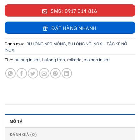
SMS: 0917 014 816
ĐẶT HÀNG NHANH
Danh mục:
BU LÔNG NEO MÓNG
,
BU LÔNG NỞ INOX - TẮC KÊ NỞ
INOX
Thẻ:
bulong insert
,
bulong treo
,
mikado
,
mikado insert
MÔ TẢ
ĐÁNH GIÁ (0)