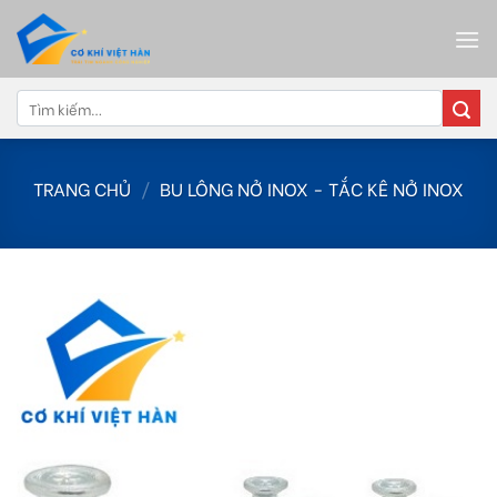
Skip
to
content
Tìm
kiếm:
TRANG CHỦ
/
BU LÔNG NỞ INOX - TẮC KÊ NỞ INOX