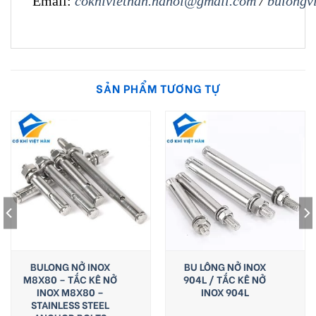
Email:
cokhiviethan.hanoi@gmail.com
/
bulongv
SẢN PHẨM TƯƠNG TỰ
BULONG NỞ INOX
BU LÔNG NỞ INOX
M8X80 – TẮC KÊ NỞ
904L / TẮC KÊ NỞ
INOX M8X80 –
INOX 904L
STAINLESS STEEL