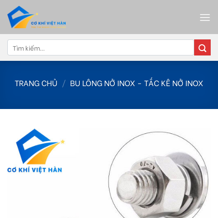
Skip
to
content
Tìm
kiếm:
TRANG CHỦ
/
BU LÔNG NỞ INOX - TẮC KÊ NỞ INOX