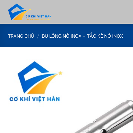
Skip
to
content
TRANG CHỦ
/
BU LÔNG NỞ INOX - TẮC KÊ NỞ INOX