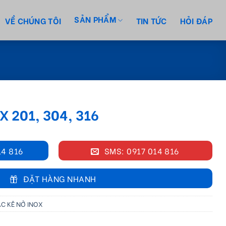
SẢN PHẨM
VỀ CHÚNG TÔI
TIN TỨC
HỎI ĐÁP
X 201, 304, 316
14 816
SMS: 0917 014 816
ĐẶT HÀNG NHANH
ẮC KÊ NỞ INOX