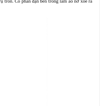
trụ tròn. Có phần đạn bên trong làm áo nở xòe ra