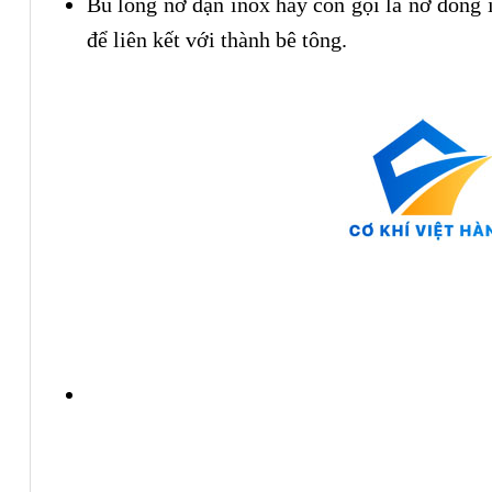
Bu lông nở đạn inox hay còn gọi là nở đóng i
để liên kết với thành bê tông.