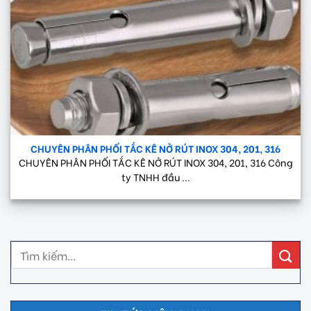
CHUYÊN PHÂN PHỐI TẮC KÊ NỞ RÚT INOX 304, 201, 316
CHUYÊN PHÂN PHỐI TẮC KÊ NỞ RÚT INOX 304, 201, 316 Công
ty TNHH đầu ...