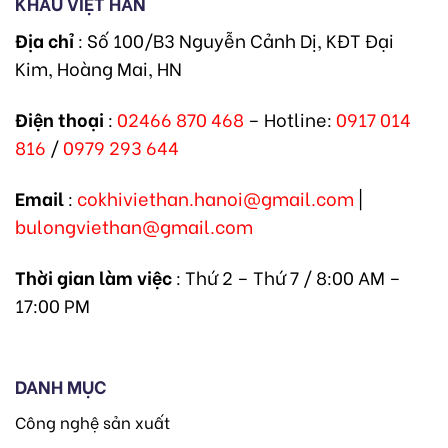
KHẨU VIỆT HÀN
Địa chỉ
: Số 100/B3 Nguyễn Cảnh Dị, KĐT Đại
Kim, Hoàng Mai, HN
Điện thoại
:
02466 870 468
– Hotline:
0917 014
816
/
0979 293 644
Email
:
cokhiviethan.hanoi@gmail.com
|
bulongviethan@gmail.com
Thời gian làm việc
: Thứ 2 – Thứ 7 / 8:00 AM –
17:00 PM
DANH MỤC
Công nghệ sản xuất