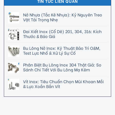
TIN TỨC LIÊN QUAN
Nở Nhựa (Tắc Kê Nhựa): Kỷ Nguyên Treo
Vật Tải Trọng Nhẹ
Đai Xiết Inox (Cổ Dê) 201, 304, 316: Kích
Thước & Báo Giá
Bu Lông Nở Inox: Kỹ Thuật Bảo Trì O&M,
Test Lực Nhổ & Xử Lý Sự Cố
Phân Biệt Bu Lông Inox 304 Thật Giả: So
Sánh Chi Tiết Với Bu Lông Mạ Kẽm
Vít Inox: Tiêu Chuẩn Chọn Mũi Khoan Mồi
& Lực Xoắn Bắn Vít