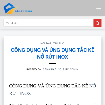
Skip
to
content
Tìm
kiếm:
HỎI ĐÁP
,
TIN TỨC
CÔNG DỤNG VÀ ỨNG DỤNG TẮC KÊ
NỞ RÚT INOX
POSTED ON
6 THÁNG 2, 2018
BY
ADMIN
CÔNG DỤNG VÀ ỨNG DỤNG TẮC KÊ
NỞ
RÚT INOX