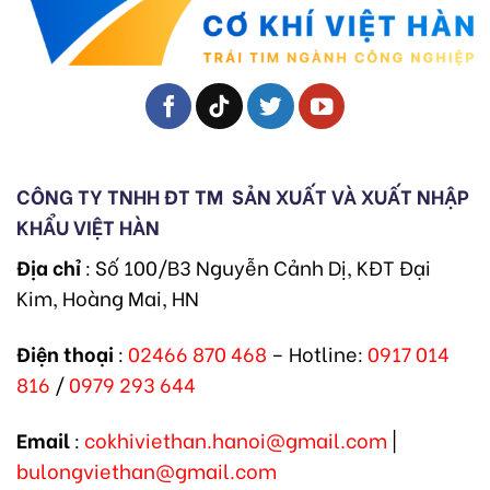
CÔNG TY TNHH ĐT TM
SẢN XUẤT VÀ XUẤT NHẬP
KHẨU VIỆT HÀN
Địa chỉ
: Số 100/B3 Nguyễn Cảnh Dị, KĐT Đại
Kim, Hoàng Mai, HN
Điện thoại
:
02466 870 468
– Hotline:
0917 014
816
/
0979 293 644
Email
:
cokhiviethan.hanoi@gmail.com
|
bulongviethan@gmail.com