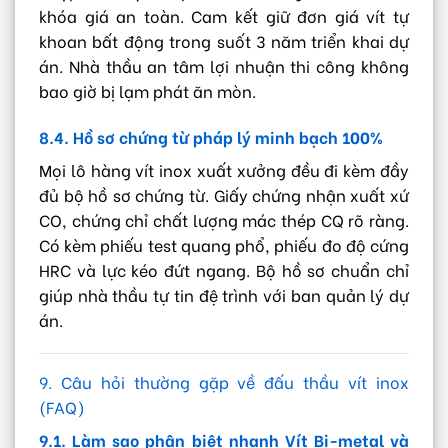
khóa giá an toàn. Cam kết giữ đơn giá vít tự
khoan bất động trong suốt 3 năm triển khai dự
án. Nhà thầu an tâm lợi nhuận thi công không
bao giờ bị lạm phát ăn mòn.
8.4. Hồ sơ chứng từ pháp lý minh bạch 100%
Mọi lô hàng vít inox xuất xưởng đều đi kèm đầy
đủ bộ hồ sơ chứng từ. Giấy chứng nhận xuất xứ
CO, chứng chỉ chất lượng mác thép CQ rõ ràng.
Có kèm phiếu test quang phổ, phiếu đo độ cứng
HRC và lực kéo đứt ngang. Bộ hồ sơ chuẩn chỉ
giúp nhà thầu tự tin đệ trình với ban quản lý dự
án.
9. Câu hỏi thường gặp về đấu thầu vít inox
(FAQ)
9.1. Làm sao phân biệt nhanh Vít Bi-metal và