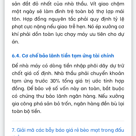
sản đắt đỏ nhất của nhà thầu. Vít giao chậm
một ngày sẽ làm đình trệ toàn bộ thợ lợp mái
tôn. Hợp đồng nguyên tắc phải quy định tỷ lệ
phạt cực nặng nếu giao trễ hẹn. Nó ép xưởng cơ
khí phải dồn toàn lực chạy máy ưu tiên cho dự
án.
6.4. Cơ chế bảo lãnh tiền tạm ứng tài chính
Để nhà máy có dòng tiền nhập phôi dây dự trữ
chốt giá cố định. Nhà thầu phải chuyển khoản
tạm ứng trước 30% tổng giá trị ước tính hợp
đồng. Để bảo vệ số vốn này an toàn, bắt buộc
có chứng thư bảo lãnh ngân hàng. Nếu xưởng
gia công phá sản bỏ trốn, ngân hàng đền bù lại
toàn bộ tiền.
7. Giải mã các bẫy báo giá rẻ bèo mạt trong đấu