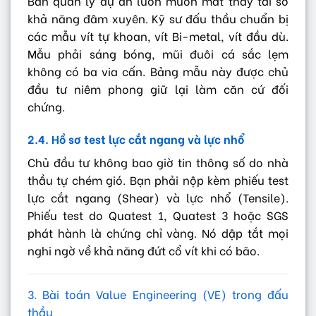
Ban quản lý dự án luôn muốn mắt thấy tai sờ
khả năng đâm xuyên. Kỹ sư đấu thầu chuẩn bị
các mẫu vít tự khoan, vít Bi-metal, vít đầu dù.
Mẫu phải sáng bóng, mũi đuôi cá sắc lẹm
không có ba via cấn. Bảng mẫu này được chủ
đầu tư niêm phong giữ lại làm căn cứ đối
chứng.
2.4. Hồ sơ test lực cắt ngang và lực nhổ
Chủ đầu tư không bao giờ tin thông số do nhà
thầu tự chém gió. Bạn phải nộp kèm phiếu test
lực cắt ngang (Shear) và lực nhổ (Tensile).
Phiếu test do Quatest 1, Quatest 3 hoặc SGS
phát hành là chứng chỉ vàng. Nó dập tắt mọi
nghi ngờ về khả năng đứt cổ vít khi có bão.
3. Bài toán Value Engineering (VE) trong đấu
thầu