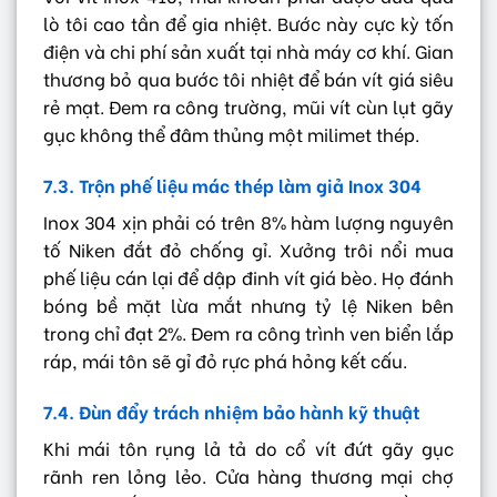
lò tôi cao tần để gia nhiệt. Bước này cực kỳ tốn
điện và chi phí sản xuất tại nhà máy cơ khí. Gian
thương bỏ qua bước tôi nhiệt để bán vít giá siêu
rẻ mạt. Đem ra công trường, mũi vít cùn lụt gãy
gục không thể đâm thủng một milimet thép.
7.3. Trộn phế liệu mác thép làm giả Inox 304
Inox 304 xịn phải có trên 8% hàm lượng nguyên
tố Niken đắt đỏ chống gỉ. Xưởng trôi nổi mua
phế liệu cán lại để dập đinh vít giá bèo. Họ đánh
bóng bề mặt lừa mắt nhưng tỷ lệ Niken bên
trong chỉ đạt 2%. Đem ra công trình ven biển lắp
ráp, mái tôn sẽ gỉ đỏ rực phá hỏng kết cấu.
7.4. Đùn đẩy trách nhiệm bảo hành kỹ thuật
Khi mái tôn rụng lả tả do cổ vít đứt gãy gục
rãnh ren lỏng lẻo. Cửa hàng thương mại chợ