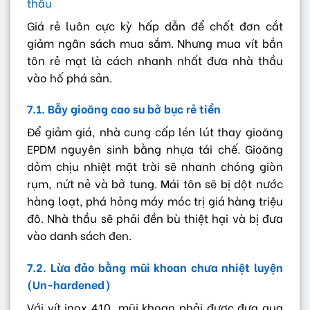
thầu
Giá rẻ luôn cực kỳ hấp dẫn để chốt đơn cắt
giảm ngân sách mua sắm. Nhưng mua vít bắn
tôn rẻ mạt là cách nhanh nhất đưa nhà thầu
vào hố phá sản.
7.1. Bẫy gioăng cao su bở bục rẻ tiền
Để giảm giá, nhà cung cấp lén lút thay gioăng
EPDM nguyên sinh bằng nhựa tái chế. Gioăng
dỏm chịu nhiệt mặt trời sẽ nhanh chóng giòn
rụm, nứt nẻ và bở tung. Mái tôn sẽ bị dột nước
hàng loạt, phá hỏng máy móc trị giá hàng triệu
đô. Nhà thầu sẽ phải đền bù thiệt hại và bị đưa
vào danh sách đen.
7.2. Lừa đảo bằng mũi khoan chưa nhiệt luyện
(Un-hardened)
Với vít inox 410, mũi khoan phải được đưa qua