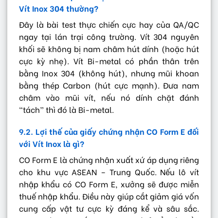
Vít Inox 304 thường?
Đây là bài test thực chiến cực hay của QA/QC
ngay tại lán trại công trường. Vít 304 nguyên
khối sẽ không bị nam châm hút dính (hoặc hút
cực kỳ nhẹ). Vít Bi-metal có phần thân trên
bằng Inox 304 (không hút), nhưng mũi khoan
bằng thép Carbon (hút cực mạnh). Đưa nam
châm vào mũi vít, nếu nó dính chặt đánh
“tách” thì đó là Bi-metal.
9.2. Lợi thế của giấy chứng nhận CO Form E đối
với Vít Inox là gì?
CO Form E là chứng nhận xuất xứ áp dụng riêng
cho khu vực ASEAN – Trung Quốc. Nếu lô vít
nhập khẩu có CO Form E, xưởng sẽ được miễn
thuế nhập khẩu. Điều này giúp cắt giảm giá vốn
cung cấp vật tư cực kỳ đáng kể và sâu sắc.