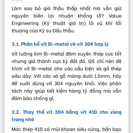
Làm sao bỏ giá thầu thấp nhất mà vẫn giữ
nguyên biên lợi nhuận khổng lồ? Value
Engineering (Kỹ thuật giá trị) là vũ khí tối
thượng của Kỹ sư Đấu thầu.
3.1. Phân bổ vít Bi-metal và vít 304 hợp lý
Vít lưỡng kim Bi-metal đâm xuyên thép cực tốt
nhưng giá thành cực kỳ đắt đỏ. QS chỉ nên đệ
trình vít Bi-metal cho các cấu kiện xà gồ thép
siêu dày. Với các xà gồ mỏng dưới 1.5mm, hãy
đề xuất dùng vít 304 nguyên khối. Việc phân
tách này giúp tiết kiệm hàng tỷ đồng mà vẫn
đảm bảo chống gỉ.
3.2. Thay thế vít 304 bằng vít 410 cho vùng
trong nhà
Mác thép 410 có mũi khoan siêu cứng, bắn bạo