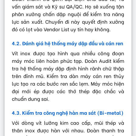
vấn giám sát và Kỹ sư QA/QC. Họ sẽ xuống tận
phân xưởng chấn dập nguội để kiểm tra năng
lực sản xuất. Chuyến đi này quyết định xưởng
đó có lọt vào Vendor List uy tín hay không.
4.2. Đánh giá hệ thống máy dập đầu và cán ren
Vít inox được tạo hình qua nhiều công đoạn
máy móc liên hoàn phức tạp. Đoàn Audit kiểm
tra hệ thống máy dập định hình rãnh chữ thập
trên đỉnh mũ. Kiểm tra dàn máy cán ren thủy
lực tạo ra các bước ren sắc lẹm. Máy móc hiện
đại mới ép được các thớ thép đặc chắc và
chuẩn dung sai.
4.3. Kiểm tra công nghệ hàn ma sát (Bi-metal)
Với dòng vít lưỡng kim cao cấp, mũi thép và
thân inox được hàn với nhau. Đoàn thanh tra