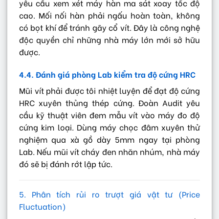
yêu cầu xem xét máy hàn ma sát xoay tốc độ
cao. Mối nối hàn phải ngấu hoàn toàn, không
có bọt khí để tránh gãy cổ vít. Đây là công nghệ
độc quyền chỉ những nhà máy lớn mới sở hữu
được.
4.4. Đánh giá phòng Lab kiểm tra độ cứng HRC
Mũi vít phải được tôi nhiệt luyện để đạt độ cứng
HRC xuyên thủng thép cứng. Đoàn Audit yêu
cầu kỹ thuật viên đem mẫu vít vào máy đo độ
cứng kim loại. Dùng máy chọc đâm xuyên thử
nghiệm qua xà gồ dày 5mm ngay tại phòng
Lab. Nếu mũi vít cháy đen nhăn nhúm, nhà máy
đó sẽ bị đánh rớt lập tức.
5. Phân tích rủi ro trượt giá vật tư (Price
Fluctuation)