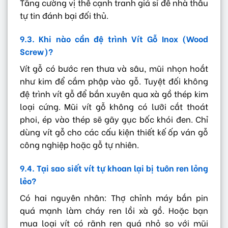
Tăng cường vị thế cạnh tranh giá sỉ để nhà thầu
tự tin đánh bại đối thủ.
9.3. Khi nào cần đệ trình Vít Gỗ Inox (Wood
Screw)?
Vít gỗ có bước ren thưa và sâu, mũi nhọn hoắt
như kim để cắm phập vào gỗ. Tuyệt đối không
đệ trình vít gỗ để bắn xuyên qua xà gồ thép kim
loại cứng. Mũi vít gỗ không có lưỡi cắt thoát
phoi, ép vào thép sẽ gãy gục bốc khói đen. Chỉ
dùng vít gỗ cho các cấu kiện thiết kế ốp ván gỗ
công nghiệp hoặc gỗ tự nhiên.
9.4. Tại sao siết vít tự khoan lại bị tuôn ren lỏng
lẻo?
Có hai nguyên nhân: Thợ chỉnh máy bắn pin
quá mạnh làm cháy ren lồi xà gồ. Hoặc bạn
mua loại vít có rãnh ren quá nhỏ so với mũi