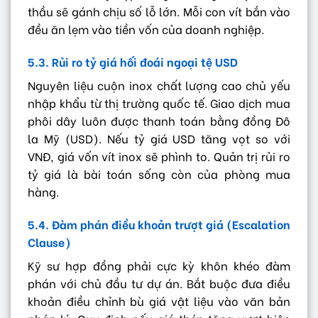
thầu sẽ gánh chịu số lỗ lớn. Mỗi con vít bắn vào
đều ăn lẹm vào tiền vốn của doanh nghiệp.
5.3. Rủi ro tỷ giá hối đoái ngoại tệ USD
Nguyên liệu cuộn inox chất lượng cao chủ yếu
nhập khẩu từ thị trường quốc tế. Giao dịch mua
phôi dây luôn được thanh toán bằng đồng Đô
la Mỹ (USD). Nếu tỷ giá USD tăng vọt so với
VNĐ, giá vốn vít inox sẽ phình to. Quản trị rủi ro
tỷ giá là bài toán sống còn của phòng mua
hàng.
5.4. Đàm phán điều khoản trượt giá (Escalation
Clause)
Kỹ sư hợp đồng phải cực kỳ khôn khéo đàm
phán với chủ đầu tư dự án. Bắt buộc đưa điều
khoản điều chỉnh bù giá vật liệu vào văn bản