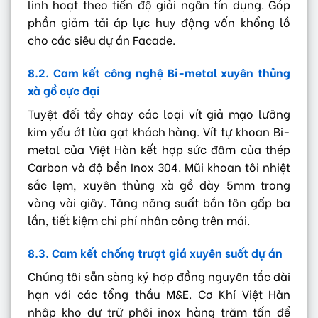
linh hoạt theo tiến độ giải ngân tín dụng. Góp
phần giảm tải áp lực huy động vốn khổng lồ
cho các siêu dự án Facade.
8.2. Cam kết công nghệ Bi-metal xuyên thủng
xà gồ cực đại
Tuyệt đối tẩy chay các loại vít giả mạo lưỡng
kim yếu ớt lừa gạt khách hàng. Vít tự khoan Bi-
metal của Việt Hàn kết hợp sức đâm của thép
Carbon và độ bền Inox 304. Mũi khoan tôi nhiệt
sắc lẹm, xuyên thủng xà gồ dày 5mm trong
vòng vài giây. Tăng năng suất bắn tôn gấp ba
lần, tiết kiệm chi phí nhân công trên mái.
8.3. Cam kết chống trượt giá xuyên suốt dự án
Chúng tôi sẵn sàng ký hợp đồng nguyên tắc dài
hạn với các tổng thầu M&E. Cơ Khí Việt Hàn
nhập kho dự trữ phôi inox hàng trăm tấn để