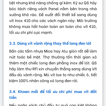
liệt nhưng khả năng chống gỉ kém. Kỹ sư QS hãy
bóc tách riêng vách Panel nằm bên trong nhà
xưởng khô ráo. Đề xuất đổi thiết kế sang dùng
vít Inox 410 cho các vách ngăn này. Môi trường
không mưa hắt hoàn toàn an toàn cho vít 410,
tối ưu chi phí cực mạnh.
3.3. Dùng vít vành rộng thay thế long đen lót
Bắn các tấm nhựa Mica hay Alu giòn rất dễ làm
nứt toác bề mặt. Thợ thường tốn thời gian xỏ
thêm một chiếc long đen phẳng inox để lót. QS
hãy làm thư RFI xin chuyển thẳng sang dùng Vít
đầu dù vành rộng. Mũ vít loe to như chiếc ô, tiết
kiệm 100% nhân công xỏ long đen rời.
3.4. Khoan mồi để tối ưu chi phí mua vít đắt
tiền
Nếu ngân sách chủ đầu tư quá cạn kiệt không