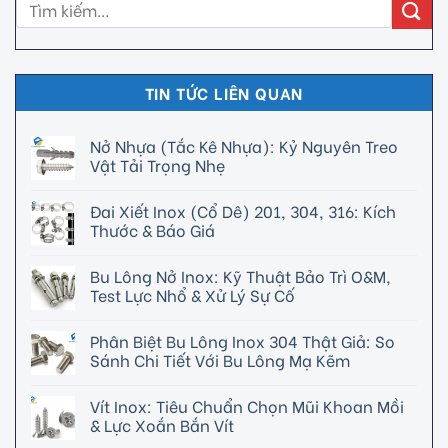
TIN TỨC LIÊN QUAN
Nở Nhựa (Tắc Kê Nhựa): Kỷ Nguyên Treo
Vật Tải Trọng Nhẹ
Đai Xiết Inox (Cổ Dê) 201, 304, 316: Kích
Thước & Báo Giá
Bu Lông Nở Inox: Kỹ Thuật Bảo Trì O&M,
Test Lực Nhổ & Xử Lý Sự Cố
Phân Biệt Bu Lông Inox 304 Thật Giả: So
Sánh Chi Tiết Với Bu Lông Mạ Kẽm
Vít Inox: Tiêu Chuẩn Chọn Mũi Khoan Mồi
& Lực Xoắn Bắn Vít