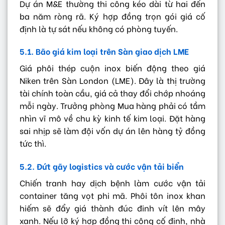
Dự án M&E thường thi công kéo dài từ hai đến
ba năm ròng rã. Ký hợp đồng trọn gói giá cố
định là tự sát nếu không có phòng tuyến.
5.1. Bão giá kim loại trên Sàn giao dịch LME
Giá phôi thép cuộn inox biến động theo giá
Niken trên Sàn London (LME). Đây là thị trường
tài chính toàn cầu, giá cả thay đổi chớp nhoáng
mỗi ngày. Trưởng phòng Mua hàng phải có tầm
nhìn vĩ mô về chu kỳ kinh tế kim loại. Đặt hàng
sai nhịp sẽ làm đội vốn dự án lên hàng tỷ đồng
tức thì.
5.2. Đứt gãy logistics và cước vận tải biển
Chiến tranh hay dịch bệnh làm cước vận tải
container tăng vọt phi mã. Phôi tôn inox khan
hiếm sẽ đẩy giá thành đúc đinh vít lên mây
xanh. Nếu lỡ ký hợp đồng thi công cố định, nhà