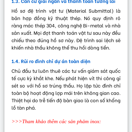
1.3. Căn cứ giải ngân và thanh toán tương lai
Hồ sơ đệ trình vật tư (Material Submittal) là
bản hợp đồng kỹ thuật thép. Nó quy định rõ
ràng mác thép 304, công nghệ Bi-metal và nhà
sản xuất. Mọi đợt thanh toán vật tư sau này đều
chiếu theo đúng hồ sơ này. Đệ trình sai lệch sẽ
khiến nhà thầu không thể thu hồi dòng tiền.
1.4. Rủi ro đình chỉ dự án toàn diện
Chủ đầu tư luôn thuê các tư vấn giám sát quốc
tế cực kỳ khắt khe. Nếu phát hiện vít thi công gỉ
sét so với hồ sơ trúng thầu. Họ lập tức đình chỉ
toàn bộ hoạt động lợp mái trên không gian cao.
Thiệt hại do trễ tiến độ bàn giao là con số khổng
lồ tàn phá.
>>>Tham khảo thêm các sản phảm inox: