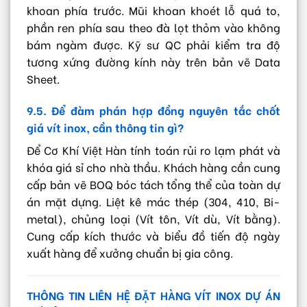
khoan phía trước. Mũi khoan khoét lỗ quá to,
phần ren phía sau theo đà lọt thỏm vào không
bám ngàm được. Kỹ sư QC phải kiểm tra độ
tương xứng đường kính này trên bản vẽ Data
Sheet.
9.5. Để đàm phán hợp đồng nguyên tắc chốt
giá vít inox, cần thông tin gì?
Để Cơ Khí Việt Hàn tính toán rủi ro lạm phát và
khóa giá sỉ cho nhà thầu. Khách hàng cần cung
cấp bản vẽ BOQ bóc tách tổng thể của toàn dự
án mặt dựng. Liệt kê mác thép (304, 410, Bi-
metal), chủng loại (Vít tôn, Vít dù, Vít bằng).
Cung cấp kích thước và biểu đồ tiến độ ngày
xuất hàng để xưởng chuẩn bị gia công.
THÔNG TIN LIÊN HỆ ĐẶT HÀNG VÍT INOX DỰ ÁN