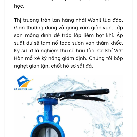
học.
Thị trường tràn lan hàng nhái Wonil lừa đảo.
Gian thương dùng vỏ gang xám giòn vụn. Lớp
sơn mỏng dính dễ tróc lấp liếm bọt khí. Áp
suất dư sẽ làm nổ toác sườn van thảm khốc.
Kỹ sư lơ là nghiệm thu sẽ hầu tòa. Cơ Khí Việt
Hàn mổ xẻ kỹ năng giám định. Chúng tôi bóp
nghẹt gian lận, chốt hồ sơ sắt đá.