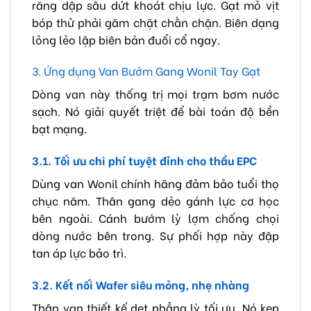
răng dập sâu dứt khoát chịu lực. Gạt mỏ vịt
bóp thử phải găm chặt chằn chặn. Biên dạng
lỏng lẻo lập biên bản đuổi cổ ngay.
3. Ứng dụng Van Bướm Gang Wonil Tay Gạt
Dòng van này thống trị mọi trạm bơm nước
sạch. Nó giải quyết triệt để bài toán độ bền
bạt mạng.
3.1. Tối ưu chi phí tuyệt đỉnh cho thầu EPC
Dùng van Wonil chính hãng đảm bảo tuổi thọ
chục năm. Thân gang dẻo gánh lực cơ học
bên ngoài. Cánh bướm lỳ lợm chống chọi
dòng nước bên trong. Sự phối hợp này đập
tan áp lực bảo trì.
3.2. Kết nối Wafer siêu mỏng, nhẹ nhàng
Thân van thiết kế dẹt phẳng lỳ tối ưu. Nó kẹp