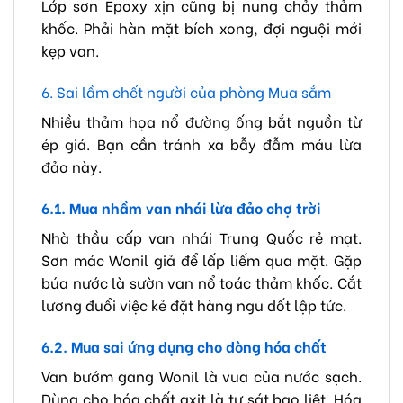
Lớp sơn Epoxy xịn cũng bị nung chảy thảm
khốc. Phải hàn mặt bích xong, đợi nguội mới
kẹp van.
6. Sai lầm chết người của phòng Mua sắm
Nhiều thảm họa nổ đường ống bắt nguồn từ
ép giá. Bạn cần tránh xa bẫy đẫm máu lừa
đảo này.
6.1. Mua nhầm van nhái lừa đảo chợ trời
Nhà thầu cấp van nhái Trung Quốc rẻ mạt.
Sơn mác Wonil giả để lấp liếm qua mặt. Gặp
búa nước là sườn van nổ toác thảm khốc. Cắt
lương đuổi việc kẻ đặt hàng ngu dốt lập tức.
6.2. Mua sai ứng dụng cho dòng hóa chất
Van bướm gang Wonil là vua của nước sạch.
Dùng cho hóa chất axit là tự sát bạo liệt. Hóa