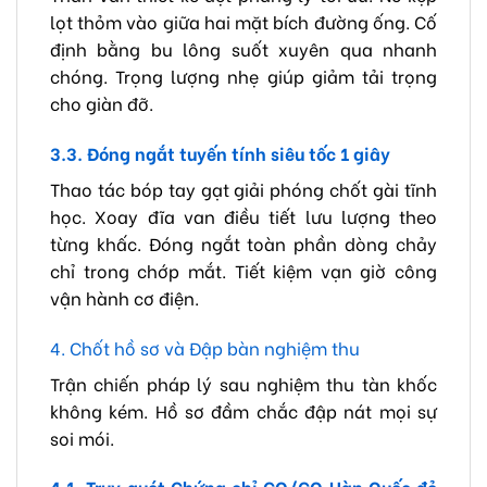
lọt thỏm vào giữa hai mặt bích đường ống. Cố
định bằng bu lông suốt xuyên qua nhanh
chóng. Trọng lượng nhẹ giúp giảm tải trọng
cho giàn đỡ.
3.3. Đóng ngắt tuyến tính siêu tốc 1 giây
Thao tác bóp tay gạt giải phóng chốt gài tĩnh
học. Xoay đĩa van điều tiết lưu lượng theo
từng khấc. Đóng ngắt toàn phần dòng chảy
chỉ trong chớp mắt. Tiết kiệm vạn giờ công
vận hành cơ điện.
4. Chốt hồ sơ và Đập bàn nghiệm thu
Trận chiến pháp lý sau nghiệm thu tàn khốc
không kém. Hồ sơ đầm chắc đập nát mọi sự
soi mói.
4.1. Truy quét Chứng chỉ CO/CQ Hàn Quốc đỏ