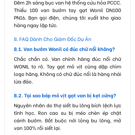
Đêm 2h sáng bục van hệ thống cứu hỏa PCCC.
Thiếu 100 van bướm tay gạt Wonil DN100
PN16. Bạn gọi điện, chúng tôi xuất kho giao
hàng ngay lập tức.
8. FAQ Dành Cho Giám Đốc Dự Án
8.1. Van bướm Wonil có đúc chữ nổi không?
Chắc chắn có. Van chính hãng đúc nổi chữ
WONIL to rõ. Tay gạt mỏ vịt cũng dập chìm
logo hãng. Không có chữ đúc nổi là hàng nhái
lừa đảo.
8.2. Tại sao bóp mỏ vịt gạt van bị kẹt cứng?
Nguyên nhân do thợ siết bu lông bích lệch lực
tĩnh học. Ron cao su bị méo chèn ép chặt
cánh bướm. Bắt buộc nới lỏng bu lông, mở
van 100% rồi siết lại.