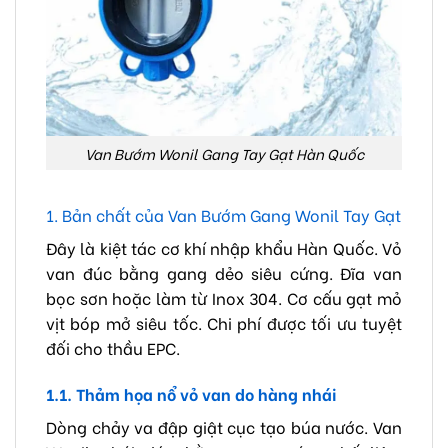
Van Bướm Wonil Gang Tay Gạt Hàn Quốc
1. Bản chất của Van Bướm Gang Wonil Tay Gạt
Đây là kiệt tác cơ khí nhập khẩu Hàn Quốc. Vỏ
van đúc bằng gang dẻo siêu cứng. Đĩa van
bọc sơn hoặc làm từ Inox 304. Cơ cấu gạt mỏ
vịt bóp mở siêu tốc. Chi phí được tối ưu tuyệt
đối cho thầu EPC.
1.1. Thảm họa nổ vỏ van do hàng nhái
Dòng chảy va đập giật cục tạo búa nước. Van