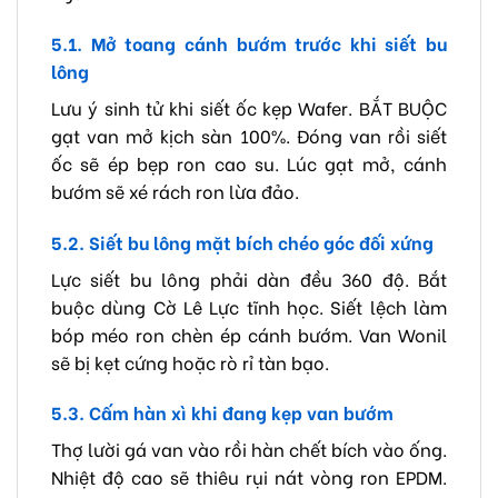
5.1. Mở toang cánh bướm trước khi siết bu
lông
Lưu ý sinh tử khi siết ốc kẹp Wafer. BẮT BUỘC
gạt van mở kịch sàn 100%. Đóng van rồi siết
ốc sẽ ép bẹp ron cao su. Lúc gạt mở, cánh
bướm sẽ xé rách ron lừa đảo.
5.2. Siết bu lông mặt bích chéo góc đối xứng
Lực siết bu lông phải dàn đều 360 độ. Bắt
buộc dùng Cờ Lê Lực tĩnh học. Siết lệch làm
bóp méo ron chèn ép cánh bướm. Van Wonil
sẽ bị kẹt cứng hoặc rò rỉ tàn bạo.
5.3. Cấm hàn xì khi đang kẹp van bướm
Thợ lười gá van vào rồi hàn chết bích vào ống.
Nhiệt độ cao sẽ thiêu rụi nát vòng ron EPDM.