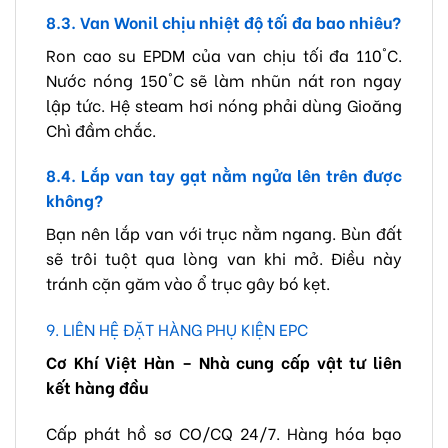
8.3. Van Wonil chịu nhiệt độ tối đa bao nhiêu?
Ron cao su EPDM của van chịu tối đa 110°C.
Nước nóng 150°C sẽ làm nhũn nát ron ngay
lập tức. Hệ steam hơi nóng phải dùng Gioăng
Chì đầm chắc.
8.4. Lắp van tay gạt nằm ngửa lên trên được
không?
Bạn nên lắp van với trục nằm ngang. Bùn đất
sẽ trôi tuột qua lòng van khi mở. Điều này
tránh cặn găm vào ổ trục gây bó kẹt.
9. LIÊN HỆ ĐẶT HÀNG PHỤ KIỆN EPC
Cơ Khí Việt Hàn – Nhà cung cấp vật tư liên
kết hàng đầu
Cấp phát hồ sơ CO/CQ 24/7. Hàng hóa bạo