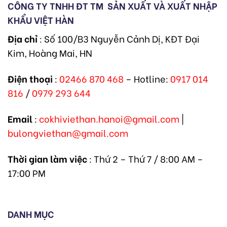
CÔNG TY TNHH ĐT TM
SẢN XUẤT VÀ XUẤT NHẬP
KHẨU VIỆT HÀN
Địa chỉ
: Số 100/B3 Nguyễn Cảnh Dị, KĐT Đại
Kim, Hoàng Mai, HN
Điện thoại
:
02466 870 468
– Hotline:
0917 014
816
/
0979 293 644
Email
:
cokhiviethan.hanoi@gmail.com
|
bulongviethan@gmail.com
Thời gian làm việc
: Thứ 2 – Thứ 7 / 8:00 AM –
17:00 PM
DANH MỤC