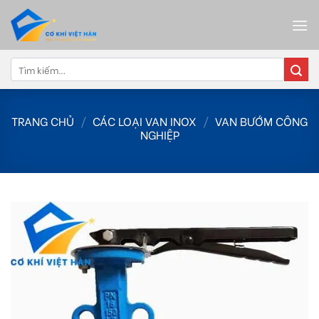
Skip
to
content
Tìm
kiếm:
TRANG CHỦ
/
CÁC LOẠI VAN INOX
/
VAN BƯỚM CÔNG
NGHIỆP