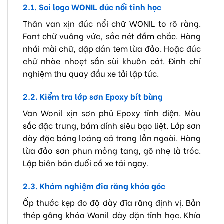
2.1. Soi logo WONIL đúc nổi tĩnh học
Thân van xịn đúc nổi chữ WONIL to rõ ràng.
Font chữ vuông vức, sắc nét đầm chắc. Hàng
nhái mài chữ, dập dán tem lừa đảo. Hoặc đúc
chữ nhòe nhoẹt sần sùi khuôn cát. Đình chỉ
nghiệm thu quay đầu xe tải lập tức.
2.2. Kiểm tra lớp sơn Epoxy bít bùng
Van Wonil xịn sơn phủ Epoxy tĩnh điện. Màu
sắc đặc trưng, bám dính siêu bạo liệt. Lớp sơn
dày đặc bóng loáng cả trong lẫn ngoài. Hàng
lừa đảo sơn phun mỏng tang, gõ nhẹ là tróc.
Lập biên bản đuổi cổ xe tải ngay.
2.3. Khám nghiệm đĩa răng khóa góc
Ốp thước kẹp đo độ dày đĩa răng định vị. Bản
thép gông khóa Wonil dày dặn tĩnh học. Khía