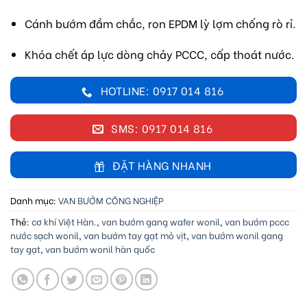
Cánh bướm đầm chắc, ron EPDM lỳ lợm chống rò rỉ.
Khóa chết áp lực dòng chảy PCCC, cấp thoát nước.
HOTLINE: 0917 014 816
SMS: 0917 014 816
ĐẶT HÀNG NHANH
Danh mục:
VAN BƯỚM CÔNG NGHIỆP
Thẻ:
cơ khí Việt Hàn.
,
van bướm gang wafer wonil
,
van bướm pccc
nước sạch wonil
,
van bướm tay gạt mỏ vịt
,
van bướm wonil gang
tay gạt
,
van bướm wonil hàn quốc