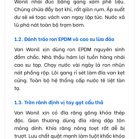
Wonil nhái đúc bằng gang xám phế liệu.
Chúng chứa đầy bọt khí, rất giòn rụm. Áp suất
dư sẽ xé toạc vách van ngay lập tức. Nước xả
lũ phá nát toàn bộ trạm bơm.
1.2. Đánh tráo ron EPDM và cao su lừa đảo
Van Wonil xịn dùng ron EPDM nguyên sinh
đầm chắc. Nhà thầu hám lợi tuồn hàng nhái
cao su tạp. Chạy nước vài ngày là ron nhũn
nát phồng rộp. Lõi gang rỉ sét làm đĩa van kẹt
cứng. Toàn bộ hệ thống cấp nước tê liệt tàn
tạ.
1.3. Trờn rãnh định vị tay gạt cẩu thả
Van Wonil xịn có đĩa răng gông khóa thép
đặc. Gian thương dùng đĩa răng dập tôn
mỏng dính. Khía răng nông toẹt rất dễ bị
trượt. Lưu chất quật mạnh làm tuột khấc khóa