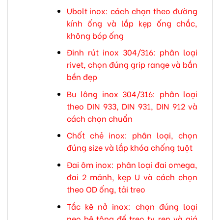
Ubolt inox: cách chọn theo đường
kính ống và lắp kẹp ống chắc,
không bóp ống
Đinh rút inox 304/316: phân loại
rivet, chọn đúng grip range và bắn
bền đẹp
Bu lông inox 304/316: phân loại
theo DIN 933, DIN 931, DIN 912 và
cách chọn chuẩn
Chốt chẻ inox: phân loại, chọn
đúng size và lắp khóa chống tuột
Đai ôm inox: phân loại đai omega,
đai 2 mảnh, kẹp U và cách chọn
theo OD ống, tải treo
Tắc kê nở inox: chọn đúng loại
neo bê tông để treo ty ren và giá