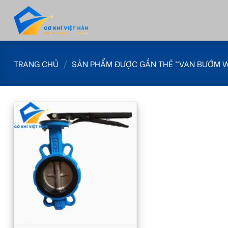
Skip
to
content
TRANG CHỦ
/
SẢN PHẨM ĐƯỢC GẮN THẺ “VAN BƯỚM 