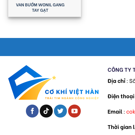
VAN BƯỚM WONIL GANG
TAY GẠT
CÔNG TY 
Địa chỉ
: S
Điện thoại
Email
:
co
Thời gian 