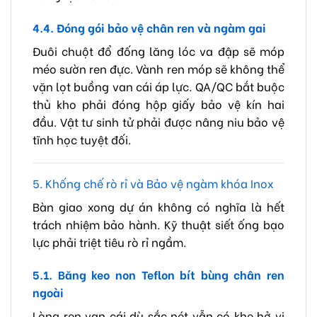
4.4. Đóng gói bảo vệ chân ren và ngàm gai
Đuôi chuột đổ đống lăng lóc va đập sẽ móp
méo sườn ren đực. Vành ren móp sẽ không thể
vặn lọt buồng van cái áp lực. QA/QC bắt buộc
thủ kho phải đóng hộp giấy bảo vệ kín hai
đầu. Vật tư sinh tử phải được nâng niu bảo vệ
tĩnh học tuyệt đối.
5. Khống chế rò rỉ và Bảo vệ ngàm khóa Inox
Bàn giao xong dự án không có nghĩa là hết
trách nhiệm bảo hành. Kỹ thuật siết ống bạo
lực phải triệt tiêu rò rỉ ngầm.
5.1. Băng keo non Teflon bít bùng chân ren
ngoài
Lòng ren van cái dù sắc nét vẫn có khe hở vi