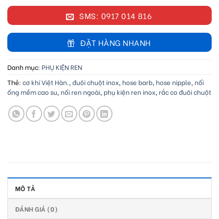
SMS: 0917 014 816
ĐẶT HÀNG NHANH
Danh mục:
PHỤ KIỆN REN
Thẻ:
cơ khí Việt Hàn.
,
đuôi chuột inox
,
hose barb
,
hose nipple
,
nối
ống mềm cao su
,
nối ren ngoài
,
phụ kiện ren inox
,
rắc co đuôi chuột
MÔ TẢ
ĐÁNH GIÁ (0)