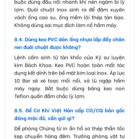
buộc dùng đầu nối nhanh khí nén ngàm bi lỳ
lợm. Đuôi chuột Inox sinh ra để đâm xuyên
vách ống cao su, ống mềm lõi thép tàn bạo.
Không dùng sai mục đích làm nổ hầm máy.
8.4. Dùng keo PVC dán ống nhựa lấp đầy chân
ren đuôi chuột được không?
Lệnh cấm sinh tử tàn khốc của Kỹ sư luyện
kim Bách Khoa. Keo PVC hoàn toàn mất tác
dụng kết dính trên bề mặt kim loại Inox. Áp lực
10 Bar sẽ xé toạc mối nối, xả lũ ngập hầm
máy ngay. Bắt buộc dùng băng keo non
Teflon quấn đầm chắc lỳ lợm.
8.5. Để Cơ Khí Việt Hàn cấp CO/CQ bản gốc
đóng mộc đỏ, cần gửi gì?
Để phòng Chứng từ in ấn hồ sơ thép thần tốc
kẹp chuyến hàng đêm. Trưởng phòng vật tư