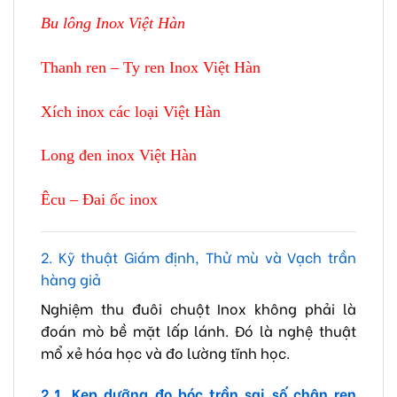
Bu lông Inox Việt Hàn
Thanh ren – Ty ren Inox Việt Hàn
Xích inox các loại Việt Hàn
Long đen inox Việt Hàn
Êcu – Đai ốc inox
2. Kỹ thuật Giám định, Thử mù và Vạch trần
hàng giả
Nghiệm thu đuôi chuột Inox không phải là
đoán mò bề mặt lấp lánh. Đó là nghệ thuật
mổ xẻ hóa học và đo lường tĩnh học.
2.1. Kẹp dưỡng đo bóc trần sai số chân ren