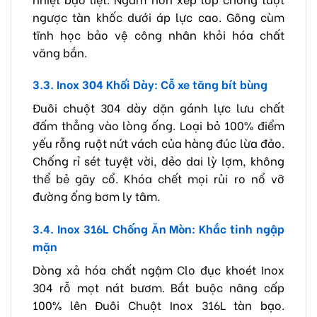
ngược tàn khốc dưới áp lực cao. Gông cùm
tĩnh học bảo vệ công nhân khỏi hóa chất
văng bắn.
3.3. Inox 304 Khối Dày: Cỗ xe tăng bít bùng
Đuôi chuột 304 dày dặn gánh lực lưu chất
đấm thẳng vào lòng ống. Loại bỏ 100% điểm
yếu rỗng ruột nứt vách của hàng đúc lừa đảo.
Chống rỉ sét tuyệt vời, dẻo dai lỳ lợm, không
thể bẻ gãy cổ. Khóa chết mọi rủi ro nổ vỡ
đường ống bơm ly tâm.
3.4. Inox 316L Chống Ăn Mòn: Khắc tinh ngập
mặn
Dòng xả hóa chất ngậm Clo đục khoét Inox
304 rỗ mọt nát bươm. Bắt buộc nâng cấp
100% lên Đuôi Chuột Inox 316L tàn bạo.