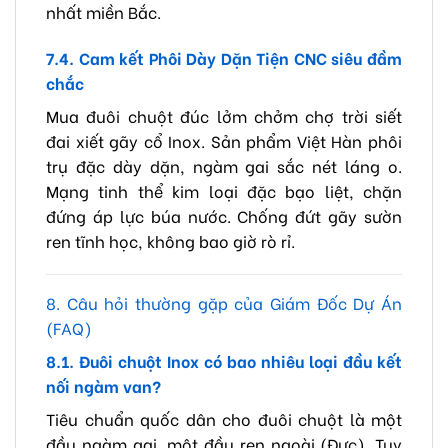
nhất miền Bắc.
7.4. Cam kết Phôi Dày Dặn Tiện CNC siêu đầm
chắc
Mua đuôi chuột đúc lởm chởm chợ trời siết
đai xiết gãy cổ Inox. Sản phẩm Việt Hàn phôi
trụ đặc dày dặn, ngàm gai sắc nét láng o.
Mạng tinh thể kim loại đặc bạo liệt, chặn
đứng áp lực búa nước. Chống đứt gãy sườn
ren tĩnh học, không bao giờ rò rỉ.
8. Câu hỏi thường gặp của Giám Đốc Dự Án
(FAQ)
8.1. Đuôi chuột Inox có bao nhiêu loại đầu kết
nối ngàm van?
Tiêu chuẩn quốc dân cho đuôi chuột là một
đầu ngàm gai, một đầu ren ngoài (Đực). Tuy