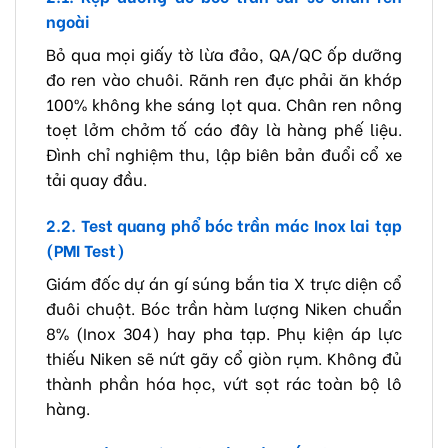
ngoài
Bỏ qua mọi giấy tờ lừa đảo, QA/QC ốp dưỡng
đo ren vào chuôi. Rãnh ren đực phải ăn khớp
100% không khe sáng lọt qua. Chân ren nông
toẹt lởm chởm tố cáo đây là hàng phế liệu.
Đình chỉ nghiệm thu, lập biên bản đuổi cổ xe
tải quay đầu.
2.2. Test quang phổ bóc trần mác Inox lai tạp
(PMI Test)
Giám đốc dự án gí súng bắn tia X trực diện cổ
đuôi chuột. Bóc trần hàm lượng Niken chuẩn
8% (Inox 304) hay pha tạp. Phụ kiện áp lực
thiếu Niken sẽ nứt gãy cổ giòn rụm. Không đủ
thành phần hóa học, vứt sọt rác toàn bộ lô
hàng.