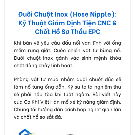
Đuôi Chuột Inox (Hose Nipple):
Kỹ Thuật Giám Định Tiện CNC &
Chốt Hồ Sơ Thầu EPC
Khi bản vẽ yêu cầu đấu nối van tĩnh với ống
mềm rung giật. Cuộc chiến vật tư bùng nổ.
Đuôi chuột Inox gánh vác sinh mệnh khóa
chết dòng chảy linh hoạt.
Phòng vật tư mua nhầm đuôi chuột đúc sẽ
làm nổ tung ống dẫn. Kỹ sư lơ là nghiệm thu
sẽ phải hầu tòa khi tuột ngàm. Bài viết này
của Cơ Khí Việt Hàn mổ xẻ kỹ năng giám định.
Chúng tôi hướng dẫn cách bóp nghẹt gian lận
và chốt hồ sơ sắt đá.