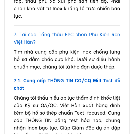
ráp, thầu phụ xả xui phá sản tiến độ. Phải
chọn kho vật tư Inox khổng lồ trực chiến bạo
lực.
7. Tại sao Tổng thầu EPC chọn Phụ Kiện Ren
Việt Hàn?
Tìm nhà cung cấp phụ kiện Inox chống lưng
hồ sơ đầm chắc cực khó. Dưới sự điều hành
chuẩn mực, chúng tôi là kho đạn dược thép.
7.1. Cung cấp THÔNG TIN CO/CQ Mill Test đỏ
chót
Chúng tôi thấu hiểu áp lực thẩm định khốc liệt
của Kỹ sư QA/QC. Việt Hàn xuất hàng đính
kèm bộ hồ sơ thép chuẩn Text-focused. Cung
cấp THÔNG TIN bảng test hóa học, chứng
nhận Inox bạo lực. Giúp Giám đốc dự án đập