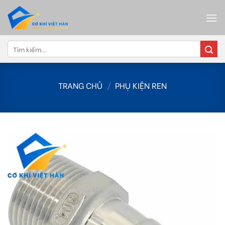
Skip
to
content
Tìm
kiếm:
TRANG CHỦ
/
PHỤ KIỆN REN