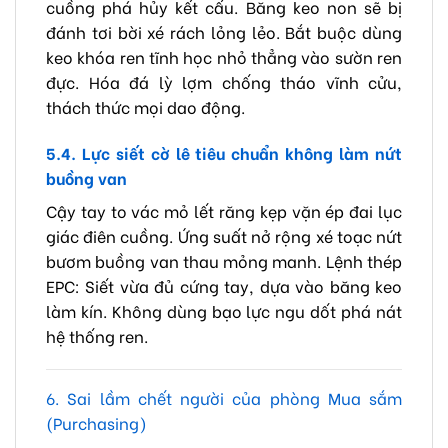
cuồng phá hủy kết cấu. Băng keo non sẽ bị
đánh tơi bời xé rách lỏng lẻo. Bắt buộc dùng
keo khóa ren tĩnh học nhỏ thẳng vào sườn ren
đực. Hóa đá lỳ lợm chống tháo vĩnh cửu,
thách thức mọi dao động.
5.4. Lực siết cờ lê tiêu chuẩn không làm nứt
buồng van
Cậy tay to vác mỏ lết răng kẹp vặn ép đai lục
giác điên cuồng. Ứng suất nở rộng xé toạc nứt
bươm buồng van thau mỏng manh. Lệnh thép
EPC: Siết vừa đủ cứng tay, dựa vào băng keo
làm kín. Không dùng bạo lực ngu dốt phá nát
hệ thống ren.
6. Sai lầm chết người của phòng Mua sắm
(Purchasing)