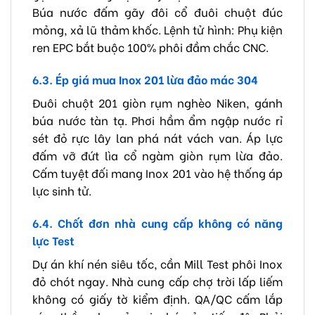
Búa nước đấm gãy đôi cổ đuôi chuột đúc
mỏng, xả lũ thảm khốc. Lệnh tử hình: Phụ kiện
ren EPC bắt buộc 100% phôi đầm chắc CNC.
6.3. Ép giá mua Inox 201 lừa đảo mác 304
Đuôi chuột 201 giòn rụm nghèo Niken, gánh
búa nước tàn tạ. Phơi hầm ẩm ngập nước rỉ
sét đỏ rực lây lan phá nát vách van. Áp lực
đấm vỡ đứt lìa cổ ngàm giòn rụm lừa đảo.
Cấm tuyệt đối mang Inox 201 vào hệ thống áp
lực sinh tử.
6.4. Chốt đơn nhà cung cấp không có năng
lực Test
Dự án khí nén siêu tốc, cần Mill Test phôi Inox
đỏ chót ngay. Nhà cung cấp chợ trời lấp liếm
không có giấy tờ kiểm định. QA/QC cấm lắp