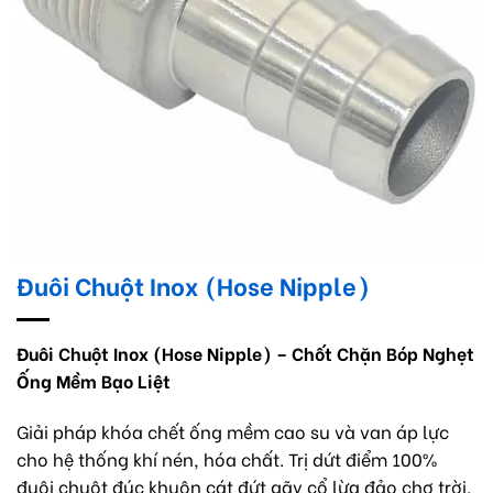
Đuôi Chuột Inox (Hose Nipple)
Đuôi Chuột Inox (Hose Nipple) – Chốt Chặn Bóp Nghẹt
Ống Mềm Bạo Liệt
Giải pháp khóa chết ống mềm cao su và van áp lực
cho hệ thống khí nén, hóa chất. Trị dứt điểm 100%
đuôi chuột đúc khuôn cát đứt gãy cổ lừa đảo chợ trời.