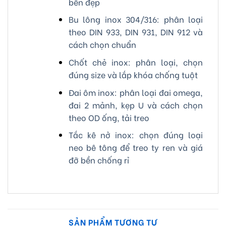
bền đẹp
Bu lông inox 304/316: phân loại
theo DIN 933, DIN 931, DIN 912 và
cách chọn chuẩn
Chốt chẻ inox: phân loại, chọn
đúng size và lắp khóa chống tuột
Đai ôm inox: phân loại đai omega,
đai 2 mảnh, kẹp U và cách chọn
theo OD ống, tải treo
Tắc kê nở inox: chọn đúng loại
neo bê tông để treo ty ren và giá
đỡ bền chống rỉ
SẢN PHẨM TƯƠNG TỰ