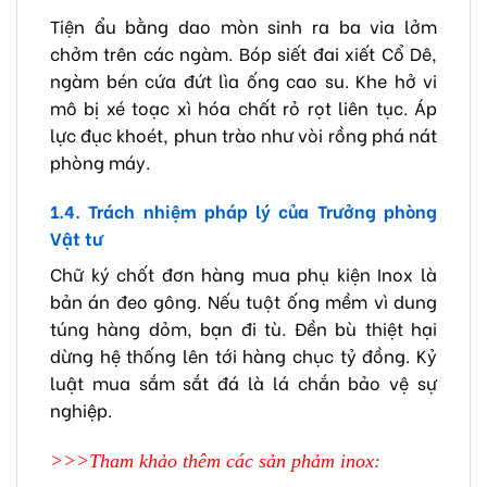
Tiện ẩu bằng dao mòn sinh ra ba via lởm
chởm trên các ngàm. Bóp siết đai xiết Cổ Dê,
ngàm bén cứa đứt lìa ống cao su. Khe hở vi
mô bị xé toạc xì hóa chất rỏ rọt liên tục. Áp
lực đục khoét, phun trào như vòi rồng phá nát
phòng máy.
1.4. Trách nhiệm pháp lý của Trưởng phòng
Vật tư
Chữ ký chốt đơn hàng mua phụ kiện Inox là
bản án đeo gông. Nếu tuột ống mềm vì dung
túng hàng dỏm, bạn đi tù. Đền bù thiệt hại
dừng hệ thống lên tới hàng chục tỷ đồng. Kỷ
luật mua sắm sắt đá là lá chắn bảo vệ sự
nghiệp.
>>>Tham khảo thêm các sản phảm inox: