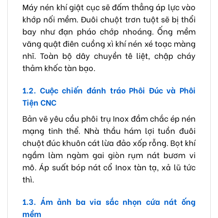
Máy nén khí giật cục sẽ đấm thẳng áp lực vào
khớp nối mềm. Đuôi chuột trơn tuột sẽ bị thổi
bay như đạn pháo chớp nhoáng. Ống mềm
văng quật điên cuồng xì khí nén xé toạc màng
nhĩ. Toàn bộ dây chuyền tê liệt, chập cháy
thảm khốc tàn bạo.
1.2. Cuộc chiến đánh tráo Phôi Đúc và Phôi
Tiện CNC
Bản vẽ yêu cầu phôi trụ Inox đầm chắc ép nén
mạng tinh thể. Nhà thầu hám lợi tuồn đuôi
chuột đúc khuôn cát lừa đảo xốp rỗng. Bọt khí
ngầm làm ngàm gai giòn rụm nát bươm vi
mô. Áp suất bóp nát cổ Inox tàn tạ, xả lũ tức
thì.
1.3. Ám ảnh ba via sắc nhọn cứa nát ống
mềm