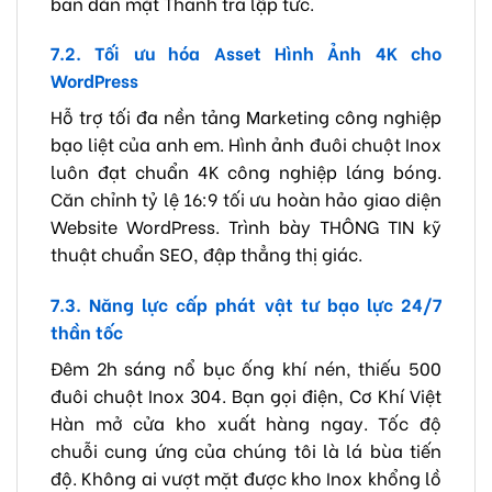
bàn dằn mặt Thanh tra lập tức.
7.2. Tối ưu hóa Asset Hình Ảnh 4K cho
WordPress
Hỗ trợ tối đa nền tảng Marketing công nghiệp
bạo liệt của anh em. Hình ảnh đuôi chuột Inox
luôn đạt chuẩn 4K công nghiệp láng bóng.
Căn chỉnh tỷ lệ 16:9 tối ưu hoàn hảo giao diện
Website WordPress. Trình bày THÔNG TIN kỹ
thuật chuẩn SEO, đập thẳng thị giác.
7.3. Năng lực cấp phát vật tư bạo lực 24/7
thần tốc
Đêm 2h sáng nổ bục ống khí nén, thiếu 500
đuôi chuột Inox 304. Bạn gọi điện, Cơ Khí Việt
Hàn mở cửa kho xuất hàng ngay. Tốc độ
chuỗi cung ứng của chúng tôi là lá bùa tiến
độ. Không ai vượt mặt được kho Inox khổng lồ