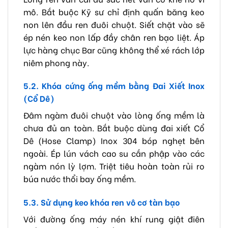
mô. Bắt buộc Kỹ sư chỉ định quấn băng keo
non lên đầu ren đuôi chuột. Siết chặt vào sẽ
ép nén keo non lấp đầy chân ren bạo liệt. Áp
lực hàng chục Bar cũng không thể xé rách lớp
niêm phong này.
5.2. Khóa cứng ống mềm bằng Đai Xiết Inox
(Cổ Dê)
Đâm ngàm đuôi chuột vào lòng ống mềm là
chưa đủ an toàn. Bắt buộc dùng đai xiết Cổ
Dê (Hose Clamp) Inox 304 bóp nghẹt bên
ngoài. Ép lún vách cao su cắn phập vào các
ngàm nón lỳ lợm. Triệt tiêu hoàn toàn rủi ro
búa nước thổi bay ống mềm.
5.3. Sử dụng keo khóa ren vô cơ tàn bạo
Với đường ống máy nén khí rung giật điên