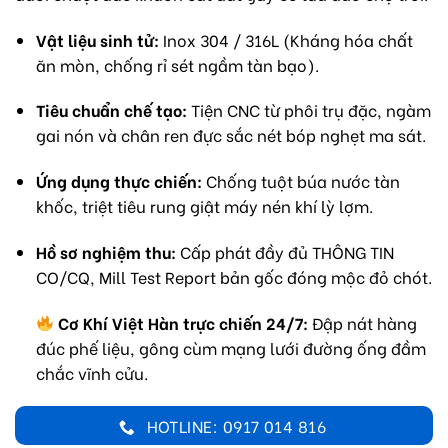
Vật liệu sinh tử:
Inox 304 / 316L (Kháng hóa chất
ăn mòn, chống rỉ sét ngầm tàn bạo).
Tiêu chuẩn chế tạo:
Tiện CNC từ phôi trụ đặc, ngàm
gai nón và chân ren đực sắc nét bóp nghẹt ma sát.
Ứng dụng thực chiến:
Chống tuột búa nước tàn
khốc, triệt tiêu rung giật máy nén khí lỳ lợm.
Hồ sơ nghiệm thu:
Cấp phát đầy đủ THÔNG TIN
CO/CQ, Mill Test Report bản gốc đóng mộc đỏ chót.
Cơ Khí Việt Hàn trực chiến 24/7:
Đập nát hàng
đúc phế liệu, gông cùm mạng lưới đường ống đầm
chắc vĩnh cửu.
HOTLINE: 0917 014 816