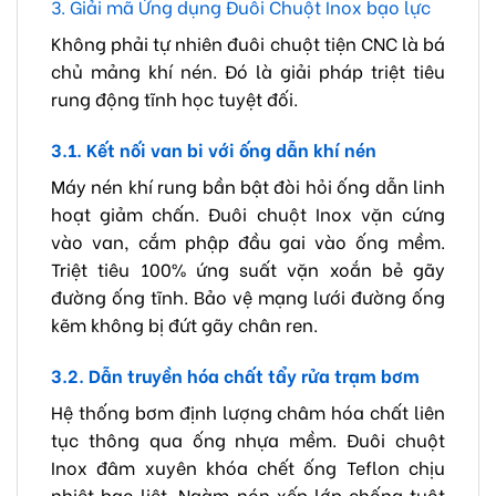
3. Giải mã Ứng dụng Đuôi Chuột Inox bạo lực
Không phải tự nhiên đuôi chuột tiện CNC là bá
chủ mảng khí nén. Đó là giải pháp triệt tiêu
rung động tĩnh học tuyệt đối.
3.1. Kết nối van bi với ống dẫn khí nén
Máy nén khí rung bần bật đòi hỏi ống dẫn linh
hoạt giảm chấn. Đuôi chuột Inox vặn cứng
vào van, cắm phập đầu gai vào ống mềm.
Triệt tiêu 100% ứng suất vặn xoắn bẻ gãy
đường ống tĩnh. Bảo vệ mạng lưới đường ống
kẽm không bị đứt gãy chân ren.
3.2. Dẫn truyền hóa chất tẩy rửa trạm bơm
Hệ thống bơm định lượng châm hóa chất liên
tục thông qua ống nhựa mềm. Đuôi chuột
Inox đâm xuyên khóa chết ống Teflon chịu
nhiệt bạo liệt. Ngàm nón xếp lớp chống tuột