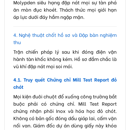
Molypden siêu hạng đập nát mọi sự tàn phá
ăn mòn đục khoét. Thách thức mọi giới hạn
áp lực dưới đáy hầm ngập mặn.
4. Nghệ thuật chốt hồ sơ và Đập bàn nghiệm
thu
Trận chiến pháp lý sau khi đóng điện vận
hành tàn khốc không kém. Hồ sơ đầm chắc là
vũ khí đập nát mọi soi mói.
4.1. Truy quét Chứng chỉ Mill Test Report đỏ
chót
Mọi kiện đuôi chuột đổ xuống công trường bắt
buộc phải có chứng chỉ. Mill Test Report
chứng nhận phôi Inox và hóa học đỏ chót.
Không có bản gốc đóng dấu giáp lai, cấm vặn
nối van. Giám đốc dự án dùng giấy này khóa