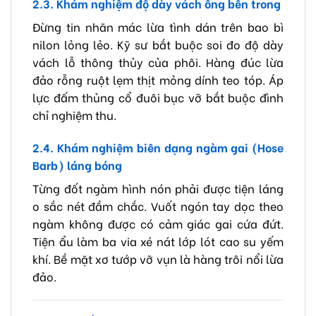
2.3. Khám nghiệm độ dày vách ống bên trong
Đừng tin nhãn mác lừa tình dán trên bao bì
nilon lỏng lẻo. Kỹ sư bắt buộc soi đo độ dày
vách lỗ thông thủy của phôi. Hàng đúc lừa
đảo rỗng ruột lẹm thịt mỏng dính teo tóp. Áp
lực đấm thủng cổ đuôi bục vỡ bắt buộc đình
chỉ nghiệm thu.
2.4. Khám nghiệm biên dạng ngàm gai (Hose
Barb) láng bóng
Từng đốt ngàm hình nón phải được tiện láng
o sắc nét đầm chắc. Vuốt ngón tay dọc theo
ngàm không được có cảm giác gai cứa đứt.
Tiện ẩu làm ba via xé nát lớp lót cao su yếm
khí. Bề mặt xơ tướp vỡ vụn là hàng trôi nổi lừa
đảo.