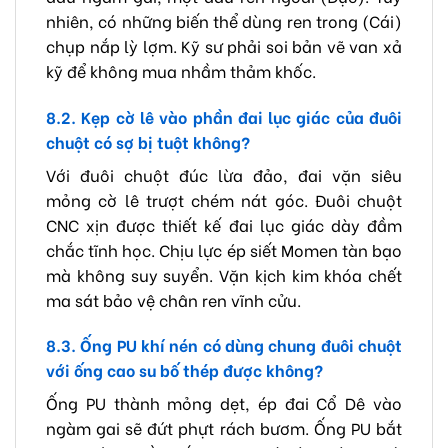
nhiên, có những biến thể dùng ren trong (Cái)
chụp nắp lỳ lợm. Kỹ sư phải soi bản vẽ van xả
kỹ để không mua nhầm thảm khốc.
8.2. Kẹp cờ lê vào phần đai lục giác của đuôi
chuột có sợ bị tuột không?
Với đuôi chuột đúc lừa đảo, đai vặn siêu
mỏng cờ lê trượt chém nát góc. Đuôi chuột
CNC xịn được thiết kế đai lục giác dày đầm
chắc tĩnh học. Chịu lực ép siết Momen tàn bạo
mà không suy suyển. Vặn kịch kim khóa chết
ma sát bảo vệ chân ren vĩnh cửu.
8.3. Ống PU khí nén có dùng chung đuôi chuột
với ống cao su bố thép được không?
Ống PU thành mỏng dẹt, ép đai Cổ Dê vào
ngàm gai sẽ đứt phựt rách bươm. Ống PU bắt