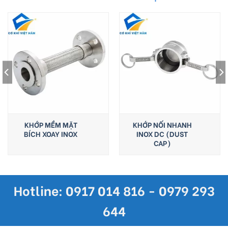
KHỚP MỀM MẶT
KHỚP NỐI NHANH
BÍCH XOAY INOX
INOX DC (DUST
CAP)
Hotline: 0917 014 816 - 0979 293
644