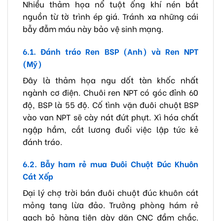
Nhiều thảm họa nổ tuột ống khí nén bắt
nguồn từ tờ trình ép giá. Tránh xa những cái
bẫy đẫm máu này bảo vệ sinh mạng.
6.1. Đánh tráo Ren BSP (Anh) và Ren NPT
(Mỹ)
Đây là thảm họa ngu dốt tàn khốc nhất
ngành cơ điện. Chuôi ren NPT có góc đỉnh 60
độ, BSP là 55 độ. Cố tình vặn đuôi chuột BSP
vào van NPT sẽ cày nát đứt phựt. Xì hóa chất
ngập hầm, cắt lương đuổi việc lập tức kẻ
đánh tráo.
6.2. Bẫy ham rẻ mua Đuôi Chuột Đúc Khuôn
Cát Xốp
Đại lý chợ trời bán đuôi chuột đúc khuôn cát
mỏng tang lừa đảo. Trưởng phòng hám rẻ
gạch bỏ hàng tiện dày dặn CNC đầm chắc.