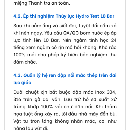
miệng Thanh tra an toàn.
4.2. Ép thí nghiệm Thủy lực Hydro Test 10 Bar
Sau khi cắm ống và siết đai, tuyệt đối cấm xả
khí nén ngay. Yêu cầu QA/QC bơm nước ép áp
lực tĩnh lên 10 Bar. Nén ngâm tĩnh học 24
tiếng xem ngàm có rịn mồ hôi không. Khô ráo
100% mới cho phép ký biên bản nghiệm thu
đầm chắc.
4.3. Quản lý hệ ren dập nổi mác thép trên đai
lục giác
Đuôi chuột xịn bắt buộc dập mác Inox 304,
316 trên gờ đai vặn. Lưu trữ hồ sơ xuất xứ
trùng khớp 100% với chữ dập nổi. Khi thảm
họa tuột ống xảy ra, lôi đầu nhà máy đền bù.
Vật tư trơn láng không nhãn mác, coi như
hàng lậu vứt đi.