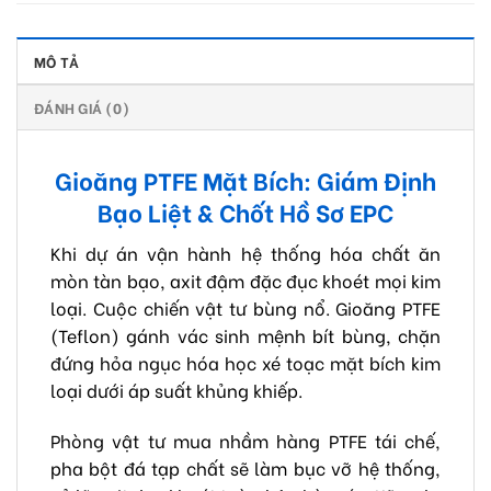
MÔ TẢ
ĐÁNH GIÁ (0)
Gioăng PTFE Mặt Bích: Giám Định
Bạo Liệt & Chốt Hồ Sơ EPC
Khi dự án vận hành hệ thống hóa chất ăn
mòn tàn bạo, axit đậm đặc đục khoét mọi kim
loại. Cuộc chiến vật tư bùng nổ. Gioăng PTFE
(Teflon) gánh vác sinh mệnh bít bùng, chặn
đứng hỏa ngục hóa học xé toạc mặt bích kim
loại dưới áp suất khủng khiếp.
Phòng vật tư mua nhầm hàng PTFE tái chế,
pha bột đá tạp chất sẽ làm bục vỡ hệ thống,