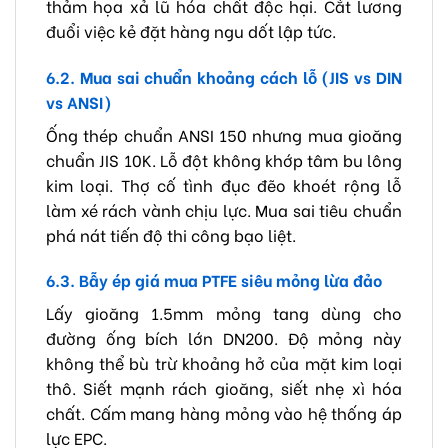
thảm họa xả lũ hóa chất độc hại. Cắt lương
đuổi việc kẻ đặt hàng ngu dốt lập tức.
6.2. Mua sai chuẩn khoảng cách lỗ (JIS vs DIN
vs ANSI)
Ống thép chuẩn ANSI 150 nhưng mua gioăng
chuẩn JIS 10K. Lỗ đột không khớp tâm bu lông
kim loại. Thợ cố tình đục đẽo khoét rộng lỗ
làm xé rách vành chịu lực. Mua sai tiêu chuẩn
phá nát tiến độ thi công bạo liệt.
6.3. Bẫy ép giá mua PTFE siêu mỏng lừa đảo
Lấy gioăng 1.5mm mỏng tang dùng cho
đường ống bích lớn DN200. Độ mỏng này
không thể bù trừ khoảng hở của mặt kim loại
thô. Siết mạnh rách gioăng, siết nhẹ xì hóa
chất. Cấm mang hàng mỏng vào hệ thống áp
lực EPC.