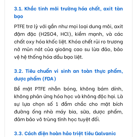
3.1. Khắc tinh môi trường hóa chất, axit tàn
bạo
PTFE trơ lỳ với gần như mọi loại dung môi, axit
đậm đặc (H2SO4, HCl), kiềm mạnh, và các
chất oxy hóa khốc liệt. Khóa chết rủi ro trương
nở mủn nát của gioăng cao su lừa đảo, bảo
vệ hệ thống hóa dầu bạo liệt.
3.2. Tiêu chuẩn vi sinh an toàn thực phẩm,
dược phẩm (FDA)
Bề mặt PTFE nhẵn bóng, không bám dính,
không phản ứng hóa học và không độc hại. Là
sự lựa chọn số 1 đầm chắc cho mặt bích
đường ống nhà máy bia, sữa, dược phẩm,
đảm bảo vô trùng tĩnh học tuyệt đối.
3.3. Cách điện hoàn hảo triệt tiêu Galvanic