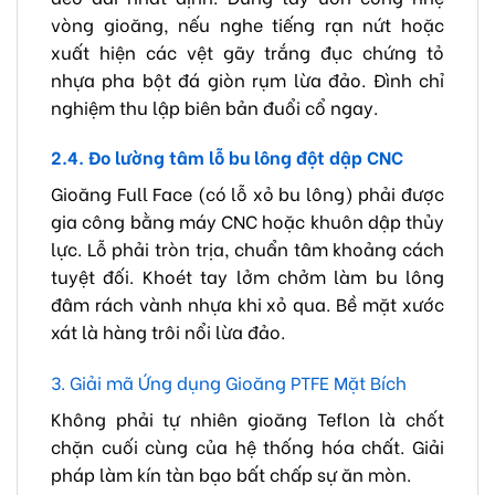
vòng gioăng, nếu nghe tiếng rạn nứt hoặc
xuất hiện các vệt gãy trắng đục chứng tỏ
nhựa pha bột đá giòn rụm lừa đảo. Đình chỉ
nghiệm thu lập biên bản đuổi cổ ngay.
2.4. Đo lường tâm lỗ bu lông đột dập CNC
Gioăng Full Face (có lỗ xỏ bu lông) phải được
gia công bằng máy CNC hoặc khuôn dập thủy
lực. Lỗ phải tròn trịa, chuẩn tâm khoảng cách
tuyệt đối. Khoét tay lởm chởm làm bu lông
đâm rách vành nhựa khi xỏ qua. Bề mặt xước
xát là hàng trôi nổi lừa đảo.
3. Giải mã Ứng dụng Gioăng PTFE Mặt Bích
Không phải tự nhiên gioăng Teflon là chốt
chặn cuối cùng của hệ thống hóa chất. Giải
pháp làm kín tàn bạo bất chấp sự ăn mòn.