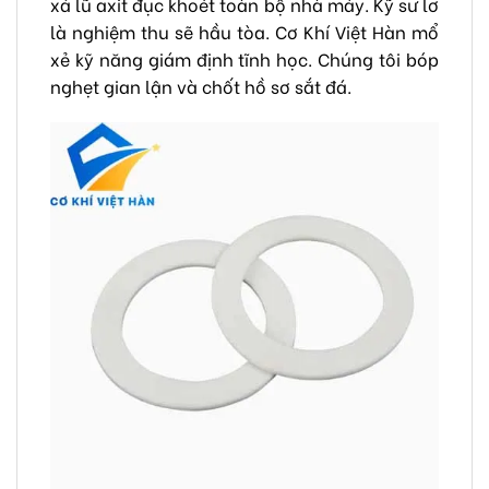
xả lũ axit đục khoét toàn bộ nhà máy. Kỹ sư lơ
là nghiệm thu sẽ hầu tòa. Cơ Khí Việt Hàn mổ
xẻ kỹ năng giám định tĩnh học. Chúng tôi bóp
nghẹt gian lận và chốt hồ sơ sắt đá.