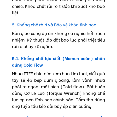
chiếc. Khóa chết rủi ro trước khi xuất kho bạo
liệt.
5. Khống chế rò rỉ và Bảo vệ khóa tĩnh học
Bàn giao xong dự án không có nghĩa hết trách
nhiệm. Kỹ thuật lắp đặt bạo lực phải triệt tiêu
rủi ro chảy xệ ngầm.
5.1. Khống chế lực siết (Momen xoắn) chặn
đứng Cold Flow
Nhựa PTFE chịu nén kém hơn kim loại, siết quá
tay sẽ ép bẹp dúm gioăng, làm vành nhựa
phòi ra ngoài mặt bích (Cold flow). Bắt buộc
dùng Cờ Lê Lực (Torque Wrench) khống chế
lực ép nén tĩnh học chính xác. Cấm thợ dùng
ống tuýp tẩu kéo dài bẩy ép điên cuồng.