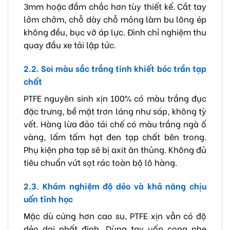
3mm hoặc đầm chắc hơn tùy thiết kế. Cắt tay
lởm chởm, chỗ dày chỗ mỏng làm bu lông ép
không đều, bục vỡ áp lực. Đình chỉ nghiệm thu
quay đầu xe tải lập tức.
2.2. Soi màu sắc trắng tinh khiết bóc trần tạp
chất
PTFE nguyên sinh xịn 100% có màu trắng đục
đặc trưng, bề mặt trơn láng như sáp, không tỳ
vết. Hàng lừa đảo tái chế có màu trắng ngà ố
vàng, lấm tấm hạt đen tạp chất bên trong.
Phụ kiện pha tạp sẽ bị axit ăn thủng. Không đủ
tiêu chuẩn vứt sọt rác toàn bộ lô hàng.
2.3. Khám nghiệm độ dẻo và khả năng chịu
uốn tĩnh học
Mặc dù cứng hơn cao su, PTFE xịn vẫn có độ
dẻo dai nhất định. Dùng tay uốn cong nhẹ