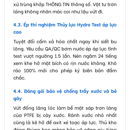
xứ trùng khớp THÔNG TIN thông số. Vật tư trơn
láng không nhãn mác coi như lậu vứt đi.
4.3. Ép thí nghiệm Thủy lực Hydro Test áp lực
cao
Tuyệt đối cấm xả hóa chất ngay khi siết bu
lông. Yêu cầu QA/QC bơm nước ép áp lực tĩnh
test vượt ngưỡng 1.5 lần. Nén ngâm 24 tiếng
xem khe hở mặt bích có rịn nước không. Khô
ráo 100% mới cho phép ký biên bản đầm
chắc.
4.4. Đóng gói bảo vệ chống trầy xước và bẻ
gãy
Vứt đống lăng lóc làm bề mặt sáp trơn láng
của PTFE bị cày xước. Rãnh xước nhỏ nhất
cũng là kẽ hở để axit xé toạc áp lực. Thủ kho
đóng thùng bọc màng bảo vệ nâng niu từng