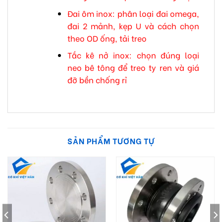
Đai ôm inox: phân loại đai omega,
đai 2 mảnh, kẹp U và cách chọn
theo OD ống, tải treo
Tắc kê nở inox: chọn đúng loại
neo bê tông để treo ty ren và giá
đỡ bền chống rỉ
SẢN PHẨM TƯƠNG TỰ