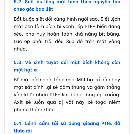
5.2. Siết bu lông mặt bích theo nguyên tắc
chéo góc bạo liệt
Bắt buộc siết đối xứng hình ngôi sao. Siết lệch
một bên làm bích bị vênh, ép PTFE biến dạng
xéo, phá hủy hoàn toàn khả năng bít bùng.
Lực ép phải trải đều 360 độ trên mặt vòng
nhựa.
5.3. Vệ sinh tuyệt đối mặt bích không còn
một hạt xỉ
Bề mặt bích phải láng mịn. Một hạt xỉ hàn hay
mạt sắt dính lại sẽ đâm thủng và găm thẳng
vào khối nhựa PTFE khi bị bu lông ép xuống.
Axit sẽ luồn qua dị vật này xé toạc niêm
phong thảm khốc.
5.4. Lệnh cấm tái sử dụng gioăng PTFE đã
tháo rời