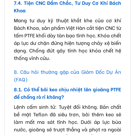
7.4. Tiện CNC Đầm Chắc, Tư Duy Cơ Khí Bách
Khoa
Mang tư duy kỹ thuật khắt khe của cơ khí
Bách Khoa, sản phẩm Việt Hàn cắt tiện CNC từ
tấm PTFE khối dày tàn bạo tĩnh học. Khóa chết
áp lực dư chặn đứng hiện tượng chảy xệ biến
dạng. Chống đứt gãy tĩnh học khóa chết hệ
thống vĩnh cửu.
8. Câu hỏi thường gặp của Giám Đốc Dự Án
(FAQ)
8.1. Có thể bôi keo chịu nhiệt lên gioăng PTFE
để chống rò rỉ không?
Lệnh cấm sinh tử: Tuyệt đối không. Bản chất
bề mặt Teflon đã siêu trơn, bôi thêm keo sẽ
làm mất ma sát tĩnh học. Dưới áp lực búa
nước, gioăng sẽ trượt thẳng và phọt ra ngoài