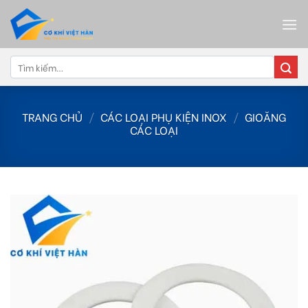
Skip
to
content
Tìm
kiếm:
TRANG CHỦ
/
CÁC LOẠI PHỤ KIỆN INOX
/
GIOĂNG
CÁC LOẠI