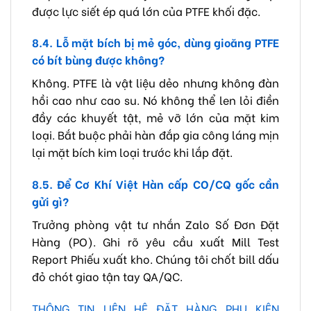
được lực siết ép quá lớn của PTFE khối đặc.
8.4. Lỗ mặt bích bị mẻ góc, dùng gioăng PTFE
có bít bùng được không?
Không. PTFE là vật liệu dẻo nhưng không đàn
hồi cao như cao su. Nó không thể len lỏi điền
đầy các khuyết tật, mẻ vỡ lớn của mặt kim
loại. Bắt buộc phải hàn đắp gia công láng mịn
lại mặt bích kim loại trước khi lắp đặt.
8.5. Để Cơ Khí Việt Hàn cấp CO/CQ gốc cần
gửi gì?
Trưởng phòng vật tư nhắn Zalo Số Đơn Đặt
Hàng (PO). Ghi rõ yêu cầu xuất Mill Test
Report Phiếu xuất kho. Chúng tôi chốt bill dấu
đỏ chót giao tận tay QA/QC.
THÔNG TIN LIÊN HỆ ĐẶT HÀNG PHỤ KIỆN