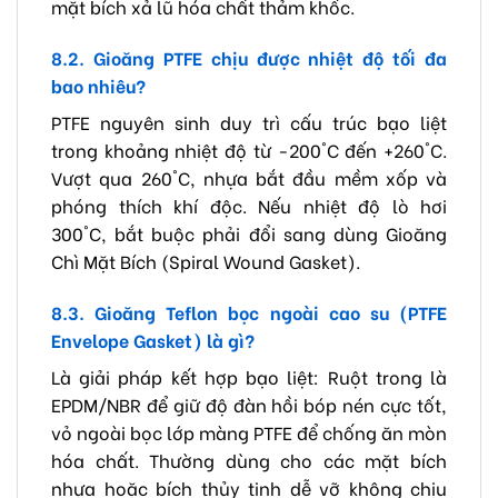
mặt bích xả lũ hóa chất thảm khốc.
8.2. Gioăng PTFE chịu được nhiệt độ tối đa
bao nhiêu?
PTFE nguyên sinh duy trì cấu trúc bạo liệt
trong khoảng nhiệt độ từ -200°C đến +260°C.
Vượt qua 260°C, nhựa bắt đầu mềm xốp và
phóng thích khí độc. Nếu nhiệt độ lò hơi
300°C, bắt buộc phải đổi sang dùng Gioăng
Chì Mặt Bích (Spiral Wound Gasket).
8.3. Gioăng Teflon bọc ngoài cao su (PTFE
Envelope Gasket) là gì?
Là giải pháp kết hợp bạo liệt: Ruột trong là
EPDM/NBR để giữ độ đàn hồi bóp nén cực tốt,
vỏ ngoài bọc lớp màng PTFE để chống ăn mòn
hóa chất. Thường dùng cho các mặt bích
nhựa hoặc bích thủy tinh dễ vỡ không chịu