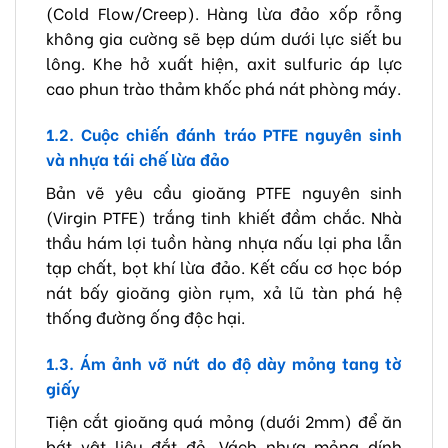
(Cold Flow/Creep). Hàng lừa đảo xốp rỗng
không gia cường sẽ bẹp dúm dưới lực siết bu
lông. Khe hở xuất hiện, axit sulfuric áp lực
cao phun trào thảm khốc phá nát phòng máy.
1.2. Cuộc chiến đánh tráo PTFE nguyên sinh
và nhựa tái chế lừa đảo
Bản vẽ yêu cầu gioăng PTFE nguyên sinh
(Virgin PTFE) trắng tinh khiết đầm chắc. Nhà
thầu hám lợi tuồn hàng nhựa nấu lại pha lẫn
tạp chất, bọt khí lừa đảo. Kết cấu cơ học bóp
nát bấy gioăng giòn rụm, xả lũ tàn phá hệ
thống đường ống độc hại.
1.3. Ám ảnh vỡ nứt do độ dày mỏng tang tờ
giấy
Tiện cắt gioăng quá mỏng (dưới 2mm) để ăn
bớt vật liệu đắt đỏ. Vách nhựa mỏng dính