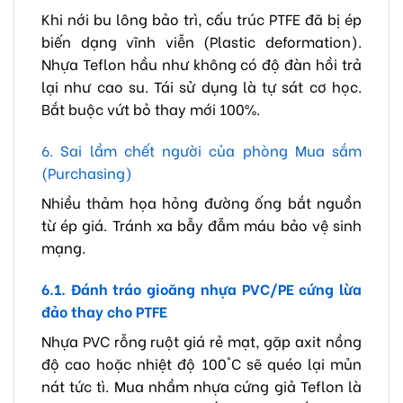
Khi nới bu lông bảo trì, cấu trúc PTFE đã bị ép
biến dạng vĩnh viễn (Plastic deformation).
Nhựa Teflon hầu như không có độ đàn hồi trả
lại như cao su. Tái sử dụng là tự sát cơ học.
Bắt buộc vứt bỏ thay mới 100%.
6. Sai lầm chết người của phòng Mua sắm
(Purchasing)
Nhiều thảm họa hỏng đường ống bắt nguồn
từ ép giá. Tránh xa bẫy đẫm máu bảo vệ sinh
mạng.
6.1. Đánh tráo gioăng nhựa PVC/PE cứng lừa
đảo thay cho PTFE
Nhựa PVC rỗng ruột giá rẻ mạt, gặp axit nồng
độ cao hoặc nhiệt độ 100°C sẽ quéo lại mủn
nát tức tì. Mua nhầm nhựa cứng giả Teflon là