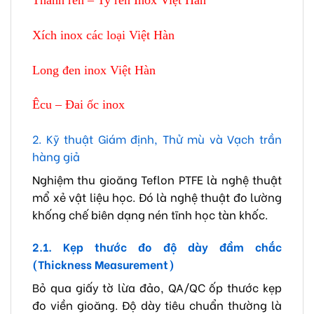
Xích inox các loại Việt Hàn
Long đen inox Việt Hàn
Êcu – Đai ốc inox
2. Kỹ thuật Giám định, Thử mù và Vạch trần
hàng giả
Nghiệm thu gioăng Teflon PTFE là nghệ thuật
mổ xẻ vật liệu học. Đó là nghệ thuật đo lường
khống chế biên dạng nén tĩnh học tàn khốc.
2.1. Kẹp thước đo độ dày đầm chắc
(Thickness Measurement)
Bỏ qua giấy tờ lừa đảo, QA/QC ốp thước kẹp
đo viền gioăng. Độ dày tiêu chuẩn thường là