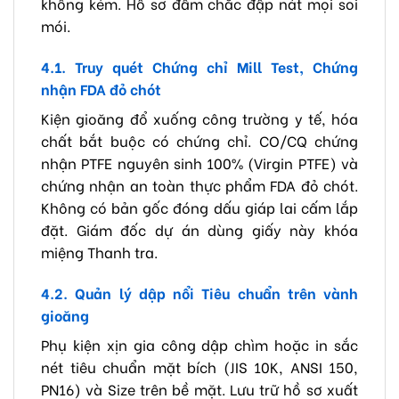
không kém. Hồ sơ đầm chắc đập nát mọi soi
mói.
4.1. Truy quét Chứng chỉ Mill Test, Chứng
nhận FDA đỏ chót
Kiện gioăng đổ xuống công trường y tế, hóa
chất bắt buộc có chứng chỉ. CO/CQ chứng
nhận PTFE nguyên sinh 100% (Virgin PTFE) và
chứng nhận an toàn thực phẩm FDA đỏ chót.
Không có bản gốc đóng dấu giáp lai cấm lắp
đặt. Giám đốc dự án dùng giấy này khóa
miệng Thanh tra.
4.2. Quản lý dập nổi Tiêu chuẩn trên vành
gioăng
Phụ kiện xịn gia công dập chìm hoặc in sắc
nét tiêu chuẩn mặt bích (JIS 10K, ANSI 150,
PN16) và Size trên bề mặt. Lưu trữ hồ sơ xuất