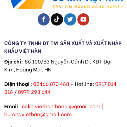
CÔNG TY TNHH ĐT TM
SẢN XUẤT VÀ XUẤT NHẬP
KHẨU VIỆT HÀN
Địa chỉ
: Số 100/B3 Nguyễn Cảnh Dị, KĐT Đại
Kim, Hoàng Mai, HN
Điện thoại
:
02466 870 468
– Hotline:
0917 014
816
/
0979 293 644
Email
:
cokhiviethan.hanoi@gmail.com
|
bulongviethan@gmail.com