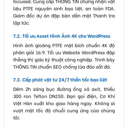
focused. Cung cấp THÔNG TIN chứng nhận vật
liệu PTFE nguyên sinh bạo liệt, an toàn FDA.
Giám đốc dự án đập bàn dằn mặt Thanh tra
lập tức.
7.2. Tối ưu Asset Hình Ảnh 4K cho WordPress
Hình ảnh gioăng PTFE mặt bích chuẩn 4K độ
phân giải 16:9. Tối ưu Website WordPress đập
thẳng thị giác kỹ thuật công nghiệp. Trình bày
THÔNG TIN chuẩn SEO chống lừa đảo sắt đá.
7.3. Cấp phát vật tư 24/7 thần tốc bạo liệt
Đêm 2h sáng bục đường ống xả axit, thiếu
300 ron Teflon DN150. Bạn gọi điện, Cơ Khí
Việt Hàn xuất kho giao hàng ngay. Không ai
vượt mặt tốc độ chuỗi cung ứng của chúng
tôi.