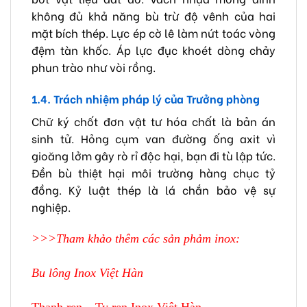
không đủ khả năng bù trừ độ vênh của hai
mặt bích thép. Lực ép cờ lê làm nứt toác vòng
đệm tàn khốc. Áp lực đục khoét dòng chảy
phun trào như vòi rồng.
1.4. Trách nhiệm pháp lý của Trưởng phòng
Chữ ký chốt đơn vật tư hóa chất là bản án
sinh tử. Hỏng cụm van đường ống axit vì
gioăng lởm gây rò rỉ độc hại, bạn đi tù lập tức.
Đền bù thiệt hại môi trường hàng chục tỷ
đồng. Kỷ luật thép là lá chắn bảo vệ sự
nghiệp.
>>>Tham khảo thêm các sản phảm inox:
Bu lông Inox Việt Hàn
Thanh ren – Ty ren Inox Việt Hàn