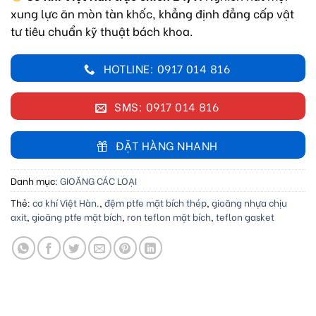
xung lực ăn mòn tàn khốc, khẳng định đẳng cấp vật
tư tiêu chuẩn kỹ thuật bách khoa.
HOTLINE: 0917 014 816
SMS: 0917 014 816
ĐẶT HÀNG NHANH
Danh mục:
GIOĂNG CÁC LOẠI
Thẻ:
cơ khí Việt Hàn.
,
đệm ptfe mặt bích thép
,
gioăng nhựa chịu
axit
,
gioăng ptfe mặt bích
,
ron teflon mặt bích
,
teflon gasket