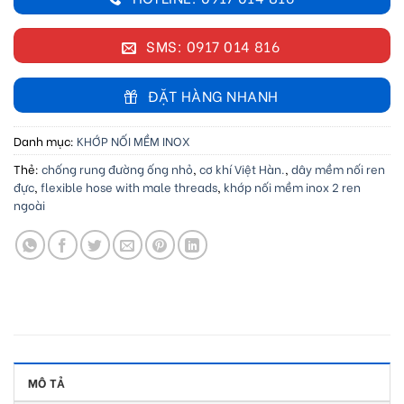
SMS: 0917 014 816
ĐẶT HÀNG NHANH
Danh mục:
KHỚP NỐI MỀM INOX
Thẻ:
chống rung đường ống nhỏ
,
cơ khí Việt Hàn.
,
dây mềm nối ren
đực
,
flexible hose with male threads
,
khớp nối mềm inox 2 ren
ngoài
MÔ TẢ