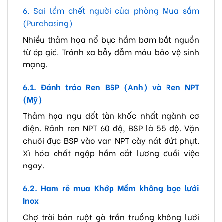
6. Sai lầm chết người của phòng Mua sắm
(Purchasing)
Nhiều thảm họa nổ bục hầm bơm bắt nguồn
từ ép giá. Tránh xa bẫy đẫm máu bảo vệ sinh
mạng.
6.1. Đánh tráo Ren BSP (Anh) và Ren NPT
(Mỹ)
Thảm họa ngu dốt tàn khốc nhất ngành cơ
điện. Rãnh ren NPT 60 độ, BSP là 55 độ. Vặn
chuôi đực BSP vào van NPT cày nát đứt phựt.
Xì hóa chất ngập hầm cắt lương đuổi việc
ngay.
6.2. Ham rẻ mua Khớp Mềm không bọc lưới
Inox
Chợ trời bán ruột gà trần truồng không lưới