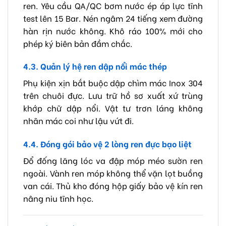
ren. Yêu cầu QA/QC bơm nước ép áp lực tĩnh
test lên 15 Bar. Nén ngâm 24 tiếng xem đường
hàn rịn nước không. Khô ráo 100% mới cho
phép ký biên bản đầm chắc.
4.3. Quản lý hệ ren dập nổi mác thép
Phụ kiện xịn bắt buộc dập chìm mác Inox 304
trên chuôi đực. Lưu trữ hồ sơ xuất xứ trùng
khớp chữ dập nổi. Vật tư trơn láng không
nhãn mác coi như lậu vứt đi.
4.4. Đóng gói bảo vệ 2 lòng ren đực bạo liệt
Đổ đống lăng lóc va đập móp méo sườn ren
ngoài. Vành ren móp không thể vặn lọt buồng
van cái. Thủ kho đóng hộp giấy bảo vệ kín ren
nâng niu tĩnh học.