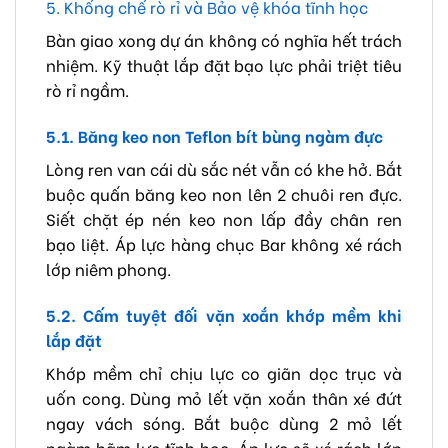
5. Khống chế rò rỉ và Bảo vệ khóa tĩnh học
Bàn giao xong dự án không có nghĩa hết trách
nhiệm. Kỹ thuật lắp đặt bạo lực phải triệt tiêu
rò rỉ ngầm.
5.1. Băng keo non Teflon bít bùng ngàm đực
Lòng ren van cái dù sắc nét vẫn có khe hở. Bắt
buộc quấn băng keo non lên 2 chuôi ren đực.
Siết chặt ép nén keo non lấp đầy chân ren
bạo liệt. Áp lực hàng chục Bar không xé rách
lớp niêm phong.
5.2. Cấm tuyệt đối vặn xoắn khớp mềm khi
lắp đặt
Khớp mềm chỉ chịu lực co giãn dọc trục và
uốn cong. Dùng mỏ lết vặn xoắn thân xé đứt
ngay vách sóng. Bắt buộc dùng 2 mỏ lết
ngàm hãm lực tĩnh học. Áp lực sẽ xé rách lớp