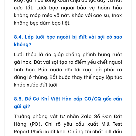
cực tốt. Lưới bọc ngoài bảo vệ hoàn hảo
không móp méo vỡ nát. Khác với cao su, Inox
không bẹp dúm bạo liệt.
8.4. Lớp lưới bọc ngoài bị đứt vài sợi có sao
không?
Lưới thép là áo giáp chống phình bụng ruột
gà Inox. Đứt vài sợi tạo ra điểm yếu chết người
tĩnh học. Búa nước dội tới ruột gà phòi ra
đúng lỗ thủng. Bắt buộc thay thế ngay lập tức
khớp xước đứt lưới.
8.5. Để Cơ Khí Việt Hàn cấp CO/CQ gốc cần
gửi gì?
Trưởng phòng vật tư nhắn Zalo Số Đơn Đặt
Hàng (PO). Ghi rõ yêu cầu xuất Mill Test
Report Phiếu xuất kho. Chúng tôi chốt bill dấu