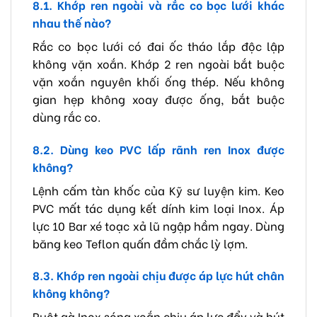
8.1. Khớp ren ngoài và rắc co bọc lưới khác
nhau thế nào?
Rắc co bọc lưới có đai ốc tháo lắp độc lập
không vặn xoắn. Khớp 2 ren ngoài bắt buộc
vặn xoắn nguyên khối ống thép. Nếu không
gian hẹp không xoay được ống, bắt buộc
dùng rắc co.
8.2. Dùng keo PVC lấp rãnh ren Inox được
không?
Lệnh cấm tàn khốc của Kỹ sư luyện kim. Keo
PVC mất tác dụng kết dính kim loại Inox. Áp
lực 10 Bar xé toạc xả lũ ngập hầm ngay. Dùng
băng keo Teflon quấn đầm chắc lỳ lợm.
8.3. Khớp ren ngoài chịu được áp lực hút chân
không không?
Ruột gà Inox sóng xoắn chịu áp lực đẩy và hút