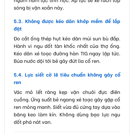
sóng bị vặn xoắn này.
5.3. Không được kéo dãn khớp mềm để lắp
đặt
Đo cắt ống thép hụt kéo dãn múi sun bù đắp.
Hành vi ngu dốt tàn khốc nhất của thợ ống.
Kéo dãn xé toạc đường hàn TIG ngay lập tức.
Búa nước dội tới bẻ gãy đứt lìa cổ ren.
5.4. Lực siết cờ lê tiêu chuẩn không gãy cổ
ren
Vác mỏ lết răng kẹp vặn chuôi đực điên
cuồng. Ứng suất bẻ ngang xé toạc gãy gập cổ
ren mỏng manh. Siết vừa đủ cứng tay dựa vào
băng keo làm kín. Không dùng bạo lực ngu
dốt phá nát van.