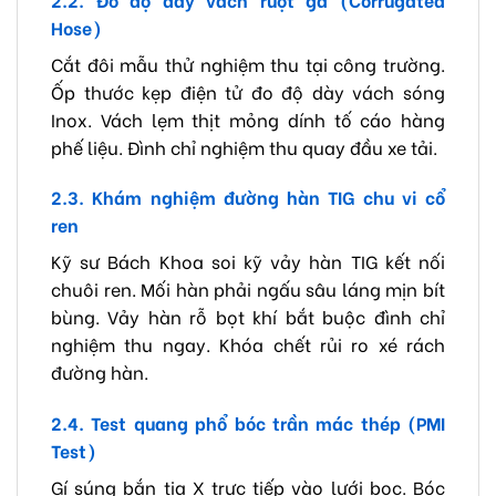
Hose)
Cắt đôi mẫu thử nghiệm thu tại công trường.
Ốp thước kẹp điện tử đo độ dày vách sóng
Inox. Vách lẹm thịt mỏng dính tố cáo hàng
phế liệu. Đình chỉ nghiệm thu quay đầu xe tải.
2.3. Khám nghiệm đường hàn TIG chu vi cổ
ren
Kỹ sư Bách Khoa soi kỹ vảy hàn TIG kết nối
chuôi ren. Mối hàn phải ngấu sâu láng mịn bít
bùng. Vảy hàn rỗ bọt khí bắt buộc đình chỉ
nghiệm thu ngay. Khóa chết rủi ro xé rách
đường hàn.
2.4. Test quang phổ bóc trần mác thép (PMI
Test)
Gí súng bắn tia X trực tiếp vào lưới bọc. Bóc