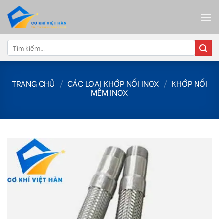
Skip
to
content
Tìm
kiếm:
TRANG CHỦ
/
CÁC LOẠI KHỚP NỐI INOX
/
KHỚP NỐI
MỀM INOX