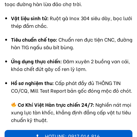
toạc đường hàn lừa đảo chợ trời.
Vật liệu sinh tử:
Ruột gà Inox 304 siêu dày, bọc lưới
thép đầm chắc.
Tiêu chuẩn chế tạo:
Chuẩn ren đực tiện CNC, đường
hàn TIG ngấu sâu bít bùng.
Ứng dụng thực chiến:
Đâm xuyên 2 buồng van cái,
khóa chết đứt gãy cổ ren lỳ lợm.
Hồ sơ nghiệm thu:
Cấp phát đầy đủ THÔNG TIN
CO/CQ, Mill Test Report bản gốc đóng mộc đỏ chót.
Cơ Khí Việt Hàn trực chiến 24/7:
Nghiền nát mọi
xung lực tàn khốc, khẳng định đẳng cấp vật tư tiêu
chuẩn kỹ thuật.
HOTLINE: 0917 014 816