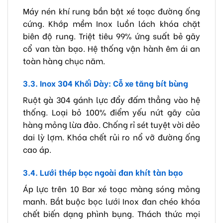
Máy nén khí rung bần bật xé toạc đường ống
cứng. Khớp mềm Inox luồn lách khóa chặt
biên độ rung. Triệt tiêu 99% ứng suất bẻ gãy
cổ van tàn bạo. Hệ thống vận hành êm ái an
toàn hàng chục năm.
3.3. Inox 304 Khối Dày: Cỗ xe tăng bít bùng
Ruột gà 304 gánh lực đẩy đấm thẳng vào hệ
thống. Loại bỏ 100% điểm yếu nứt gãy của
hàng mỏng lừa đảo. Chống rỉ sét tuyệt vời dẻo
dai lỳ lợm. Khóa chết rủi ro nổ vỡ đường ống
cao áp.
3.4. Lưới thép bọc ngoài đan khít tàn bạo
Áp lực trên 10 Bar xé toạc màng sóng mỏng
manh. Bắt buộc bọc lưới Inox đan chéo khóa
chết biến dạng phình bụng. Thách thức mọi