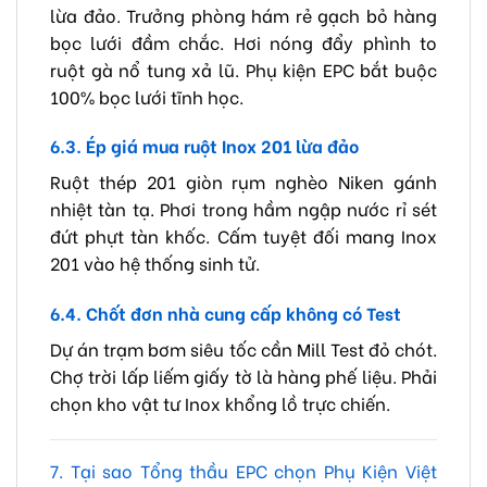
lừa đảo. Trưởng phòng hám rẻ gạch bỏ hàng
bọc lưới đầm chắc. Hơi nóng đẩy phình to
ruột gà nổ tung xả lũ. Phụ kiện EPC bắt buộc
100% bọc lưới tĩnh học.
6.3. Ép giá mua ruột Inox 201 lừa đảo
Ruột thép 201 giòn rụm nghèo Niken gánh
nhiệt tàn tạ. Phơi trong hầm ngập nước rỉ sét
đứt phựt tàn khốc. Cấm tuyệt đối mang Inox
201 vào hệ thống sinh tử.
6.4. Chốt đơn nhà cung cấp không có Test
Dự án trạm bơm siêu tốc cần Mill Test đỏ chót.
Chợ trời lấp liếm giấy tờ là hàng phế liệu. Phải
chọn kho vật tư Inox khổng lồ trực chiến.
7. Tại sao Tổng thầu EPC chọn Phụ Kiện Việt