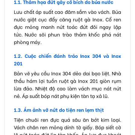
1.1. Thảm họa đứt gãy cổ bích do búa nước
Lưu chất áp suất cao đâm sầm vào vách. Búa
nước giật cục đẩy căng ruột gà Inox. Cổ ren
đực mỏng manh nứt toác đứt đôi ngay lập
tức. Nước sôi phun trào thảm khốc phá nát
phòng máy.
1.2. Cuộc chiến đánh tráo Inox 304 và Inox
201
Bản vẽ yêu cầu Inox 304 dẻo dai bạo liệt. Nhà
thầu hám lợi tuồn ruột gà Inox 201 giòn rụm
lừa đảo. Nhiệt độ cao làm vách mục nát nứt
nẻ. Áp suất bóp nát phụ kiện tàn tạ xả lũ.
1.3. Ám ảnh vỡ nứt do tiện ren lẹm thịt
Tiện chuôi ren đực quá sâu ăn bớt kim loại.
Vách chân ren mỏng dính tờ giấy. Bóp siết cờ
lê nứt toác đứt lìa tàn khốc. Áp lực đục khoét