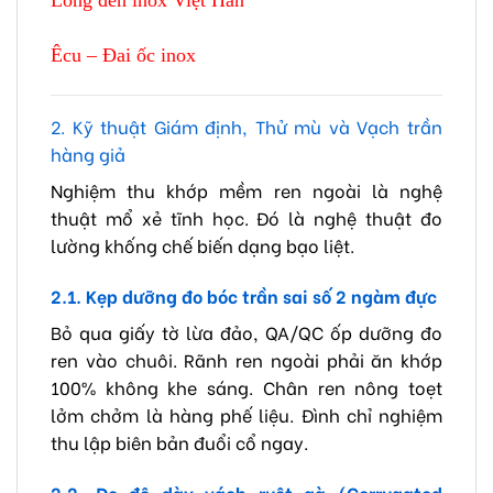
Long đen inox Việt Hàn
Êcu – Đai ốc inox
2. Kỹ thuật Giám định, Thử mù và Vạch trần
hàng giả
Nghiệm thu khớp mềm ren ngoài là nghệ
thuật mổ xẻ tĩnh học. Đó là nghệ thuật đo
lường khống chế biến dạng bạo liệt.
2.1. Kẹp dưỡng đo bóc trần sai số 2 ngàm đực
Bỏ qua giấy tờ lừa đảo, QA/QC ốp dưỡng đo
ren vào chuôi. Rãnh ren ngoài phải ăn khớp
100% không khe sáng. Chân ren nông toẹt
lởm chởm là hàng phế liệu. Đình chỉ nghiệm
thu lập biên bản đuổi cổ ngay.
2.2. Đo độ dày vách ruột gà (Corrugated