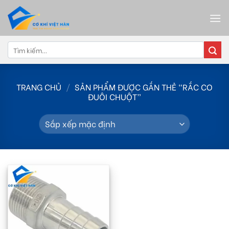
Skip
to
content
Tìm
kiếm:
TRANG CHỦ
/
SẢN PHẨM ĐƯỢC GẮN THẺ “RẮC CO
ĐUÔI CHUỘT”