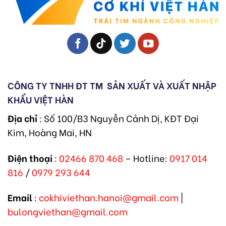
CÔNG TY TNHH ĐT TM
SẢN XUẤT VÀ XUẤT NHẬP
KHẨU VIỆT HÀN
Địa chỉ
: Số 100/B3 Nguyễn Cảnh Dị, KĐT Đại
Kim, Hoàng Mai, HN
Điện thoại
:
02466 870 468
– Hotline:
0917 014
816
/
0979 293 644
Email
:
cokhiviethan.hanoi@gmail.com
|
bulongviethan@gmail.com