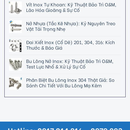
Vít Inox Tự Khoan: Kỹ Thuật Bảo Trì O&M,
Lão Hóa Gioăng & Sự Cố
Nở Nhựa (Tắc Kê Nhựa): Kỷ Nguyên Treo
Vật Tải Trọng Nhẹ
Đai Xiết Inox (Cổ Dê) 201, 304, 316: Kích
Thước & Báo Giá
Bu Lông Nở Inox: Kỹ Thuật Bảo Trì O&M,
Test Lực Nhổ & Xử Lý Sự Cố
Phân Biệt Bu Lông Inox 304 Thật Giả: So
Sánh Chi Tiết Với Bu Lông Mạ Kẽm