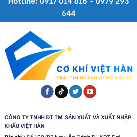
Hotline: 0917 014 816 - 0979 293
644
CÔNG TY TNHH ĐT TM
SẢN XUẤT VÀ XUẤT NHẬP
KHẨU VIỆT HÀN
Địa chỉ
: Số 100/B3 Nguyễn Cảnh Dị, KĐT Đại