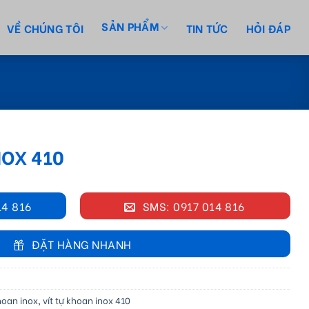
SẢN PHẨM
VỀ CHÚNG TÔI
TIN TỨC
HỎI ĐÁP
NOX 410
14 816
SMS: 0917 014 816
ĐẶT HÀNG NHANH
khoan inox
,
vít tự khoan inox 410