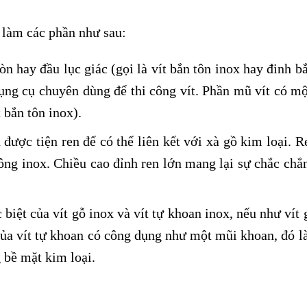
a làm các phần như sau:
n hay đầu lục giác (gọi là vít bắn tôn inox hay đinh bắ
dụng cụ chuyên dùng để thi công vít. Phần mũ vít có m
t bắn tôn inox).
n được tiện ren để có thể liên kết với xà gồ kim loại. 
lông inox. Chiều cao đỉnh ren lớn mang lại sự chắc chắ
iệt của vít gỗ inox và vít tự khoan inox, nếu như vít 
của vít tự khoan có công dụng như một mũi khoan, đó l
 bề mặt kim loại.