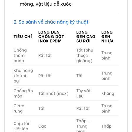
mỏng, vật liệu dễ xước
2. So sánh về chức năng kỹ thuật
LONG ĐEN
LONG
LONG
TIÊU CHÍ
CHỐNG DỘT
ĐEN CAO
ĐEN
INOX EPDM
SU RỜI
NHỰA
Chống
Tốt (phụ
Trung
thấm
Rất tốt
thuộc
bình
nước
gioăng)
Khả năng
Trung
kín khí,
Rất tốt
Tốt
bình
bụi
Chống ăn
Tùy vật
Tốt nhất (inox)
Không
mòn
liệu
Giảm
Trung
Tốt
Rất tốt
rung
bình
Thấp –
Chịu tải
Cao
Trung
Thấp
siết lớn
bình