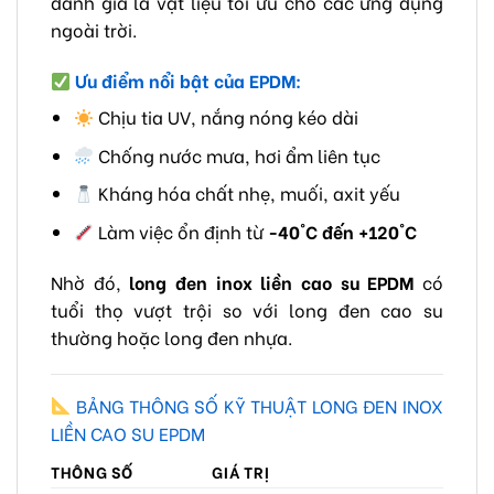
đánh giá là vật liệu tối ưu cho các ứng dụng
ngoài trời.
Ưu điểm nổi bật của EPDM:
Chịu tia UV, nắng nóng kéo dài
Chống nước mưa, hơi ẩm liên tục
Kháng hóa chất nhẹ, muối, axit yếu
Làm việc ổn định từ
-40°C đến +120°C
Nhờ đó,
long đen inox liền cao su EPDM
có
tuổi thọ vượt trội so với long đen cao su
thường hoặc long đen nhựa.
BẢNG THÔNG SỐ KỸ THUẬT LONG ĐEN INOX
LIỀN CAO SU EPDM
THÔNG SỐ
GIÁ TRỊ