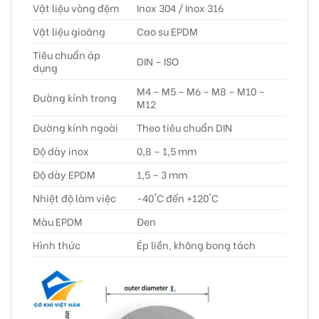
Vật liệu vòng đệm
Inox 304 / Inox 316
Vật liệu gioăng
Cao su EPDM
Tiêu chuẩn áp
DIN – ISO
dụng
M4 – M5 – M6 – M8 – M10 –
Đường kính trong
M12
Đường kính ngoài
Theo tiêu chuẩn DIN
Độ dày inox
0,8 – 1,5 mm
Độ dày EPDM
1,5 – 3 mm
Nhiệt độ làm việc
-40°C đến +120°C
Màu EPDM
Đen
Hình thức
Ép liền, không bong tách