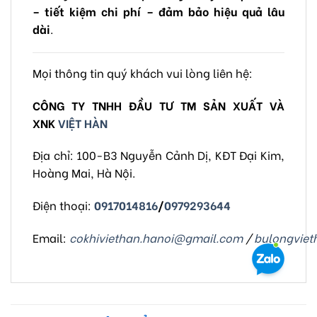
– tiết kiệm chi phí – đảm bảo hiệu quả lâu
dài
.
Mọi thông tin quý khách vui lòng liên hệ:
CÔNG TY TNHH ĐẦU TƯ TM SẢN XUẤT VÀ
XNK
VIỆT HÀN
Địa chỉ: 100-B3 Nguyễn Cảnh Dị, KĐT Đại Kim,
Hoàng Mai, Hà Nội.
Điện thoại:
0917014816
/
0979293644
Email:
cokhiviethan.hanoi@gmail.com
/
bulongvie