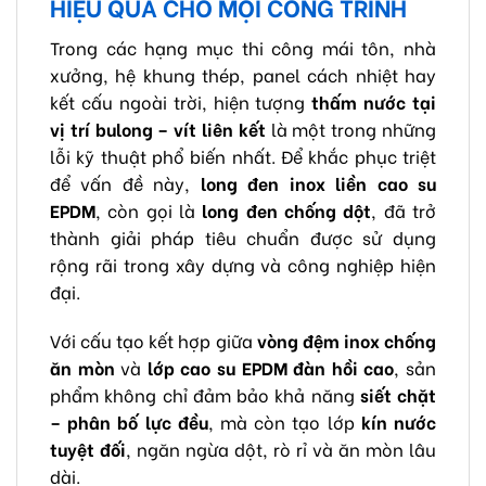
HIỆU QUẢ CHO MỌI CÔNG TRÌNH
Trong các hạng mục thi công mái tôn, nhà
xưởng, hệ khung thép, panel cách nhiệt hay
kết cấu ngoài trời, hiện tượng
thấm nước tại
vị trí bulong – vít liên kết
là một trong những
lỗi kỹ thuật phổ biến nhất. Để khắc phục triệt
để vấn đề này,
long đen inox liền cao su
EPDM
, còn gọi là
long đen chống dột
, đã trở
thành giải pháp tiêu chuẩn được sử dụng
rộng rãi trong xây dựng và công nghiệp hiện
đại.
Với cấu tạo kết hợp giữa
vòng đệm inox chống
ăn mòn
và
lớp cao su EPDM đàn hồi cao
, sản
phẩm không chỉ đảm bảo khả năng
siết chặt
– phân bố lực đều
, mà còn tạo lớp
kín nước
tuyệt đối
, ngăn ngừa dột, rò rỉ và ăn mòn lâu
dài.