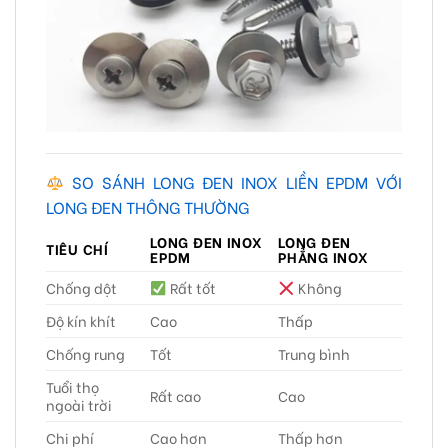
SO SÁNH LONG ĐEN INOX LIỀN EPDM VỚI
LONG ĐEN THÔNG THƯỜNG
LONG ĐEN INOX
LONG ĐEN
TIÊU CHÍ
EPDM
PHẲNG INOX
Chống dột
Rất tốt
Không
Độ kín khít
Cao
Thấp
Chống rung
Tốt
Trung bình
Tuổi thọ
Rất cao
Cao
ngoài trời
Chi phí
Cao hơn
Thấp hơn