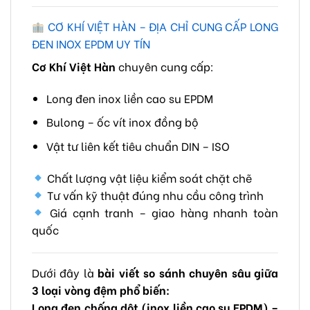
CƠ KHÍ VIỆT HÀN – ĐỊA CHỈ CUNG CẤP LONG
ĐEN INOX EPDM UY TÍN
Cơ Khí Việt Hàn
chuyên cung cấp:
Long đen inox liền cao su EPDM
Bulong – ốc vít inox đồng bộ
Vật tư liên kết tiêu chuẩn DIN – ISO
Chất lượng vật liệu kiểm soát chặt chẽ
Tư vấn kỹ thuật đúng nhu cầu công trình
Giá cạnh tranh – giao hàng nhanh toàn
quốc
Dưới đây là
bài viết so sánh chuyên sâu giữa
3 loại vòng đệm phổ biến:
Long đen chống dột (inox liền cao su EPDM) –