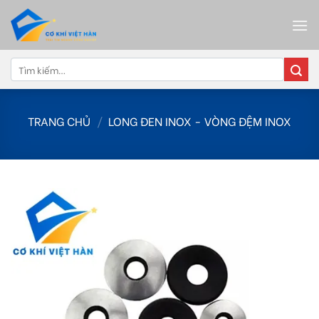
Skip
to
content
Tìm
kiếm:
TRANG CHỦ
/
LONG ĐEN INOX - VÒNG ĐỆM INOX