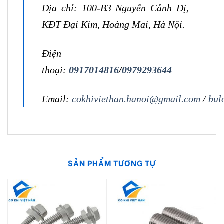
Địa chỉ: 100-B3 Nguyễn Cảnh Dị,
KĐT Đại Kim, Hoàng Mai, Hà Nội.
Điện
thoại:
0917014816
/
0979293644
Email:
cokhiviethan.hanoi@gmail.com
/
bul
SẢN PHẨM TƯƠNG TỰ