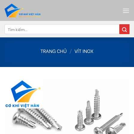
Skip
to
content
Tìm
kiếm:
TRANG CHỦ
/
VÍT INOX