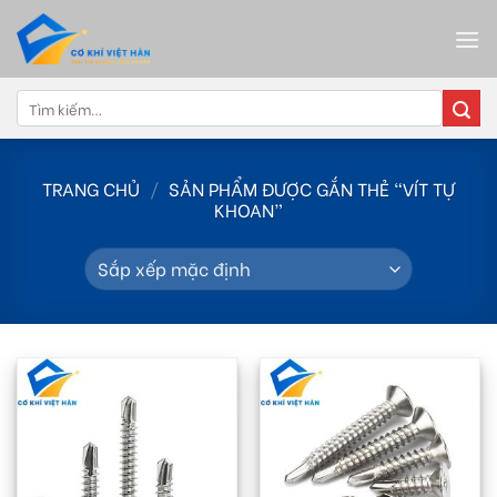
Skip
to
content
Tìm
kiếm:
TRANG CHỦ
/
SẢN PHẨM ĐƯỢC GẮN THẺ “VÍT TỰ
KHOAN”