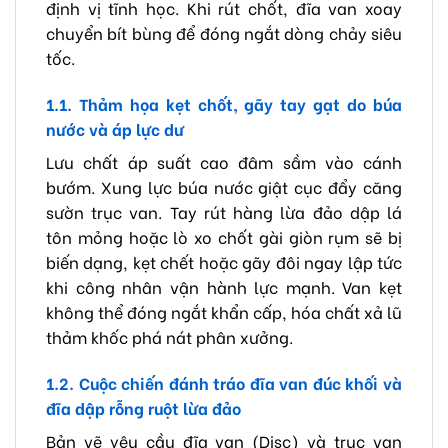
định vị tĩnh học. Khi rút chốt, đĩa van xoay
chuyển bít bùng để đóng ngắt dòng chảy siêu
tốc.
1.1. Thảm họa kẹt chốt, gãy tay gạt do búa
nước và áp lực dư
Lưu chất áp suất cao đâm sầm vào cánh
bướm. Xung lực búa nước giật cục đẩy căng
sườn trục van. Tay rút hàng lừa đảo dập lá
tôn mỏng hoặc lò xo chốt gài giòn rụm sẽ bị
biến dạng, kẹt chết hoặc gãy đôi ngay lập tức
khi công nhân vận hành lực mạnh. Van kẹt
không thể đóng ngắt khẩn cấp, hóa chất xả lũ
thảm khốc phá nát phân xưởng.
1.2. Cuộc chiến đánh tráo đĩa van đúc khối và
đĩa dập rỗng ruột lừa đảo
Bản vẽ yêu cầu đĩa van (Disc) và trục van