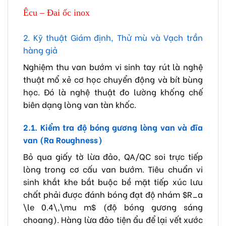
Êcu – Đai ốc inox
2. Kỹ thuật Giám định, Thử mù và Vạch trần
hàng giả
Nghiệm thu van bướm vi sinh tay rút là nghệ
thuật mổ xẻ cơ học chuyển động và bít bùng
học. Đó là nghệ thuật đo lường khống chế
biên dạng lòng van tàn khốc.
2.1. Kiểm tra độ bóng gương lòng van và đĩa
van (Ra Roughness)
Bỏ qua giấy tờ lừa đảo, QA/QC soi trực tiếp
lòng trong cơ cấu van bướm. Tiêu chuẩn vi
sinh khắt khe bắt buộc bề mặt tiếp xúc lưu
chất phải được đánh bóng đạt độ nhám
$R_a
\le 0.4\,\mu m$
(độ bóng gương sáng
choang). Hàng lừa đảo tiện ẩu để lại vết xước