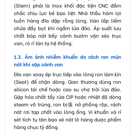
(Stem) phải là Inox khối đặc tiện CNC đầm
chắc chịu lực bẻ bạo liệt. Nhà thầu hám lợi
tuồn hàng đĩa dập rỗng lòng, hàn lấp liếm
chứa đầy bọt khí ngầm lừa đảo. Áp suất lưu
chất bóp nát bấy cánh bướm vặn xéo trục
van, rò rỉ tàn tạ hệ thống.
1.3. Ám ảnh nhiễm khuẩn do rách ron mủn
nát khi sập cánh van
Đĩa van xoay ép trực tiếp vào lòng ron làm kín
(Seat) để chặn dòng. Gian thương dùng ron
silicon tái chế hoặc cao su chợ trời lừa đảo.
Gặp hóa chất tẩy rửa CIP hoặc nhiệt độ dòng
steam vô trùng, ron bị張 nở phồng rộp, rách
nát rơi tạp chất vào lòng ống. Vi khuẩn và rỉ
sét tích tụ tàn bạo xé nát lô hàng dược phẩm
hàng chục tỷ đồng.