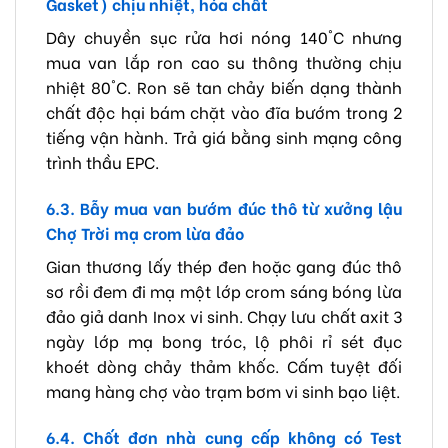
Gasket) chịu nhiệt, hóa chất
Dây chuyền sục rửa hơi nóng 140°C nhưng
mua van lắp ron cao su thông thường chịu
nhiệt 80°C. Ron sẽ tan chảy biến dạng thành
chất độc hại bám chặt vào đĩa bướm trong 2
tiếng vận hành. Trả giá bằng sinh mạng công
trình thầu EPC.
6.3. Bẫy mua van bướm đúc thô từ xưởng lậu
Chợ Trời mạ crom lừa đảo
Gian thương lấy thép đen hoặc gang đúc thô
sơ rồi đem đi mạ một lớp crom sáng bóng lừa
đảo giả danh Inox vi sinh. Chạy lưu chất axit 3
ngày lớp mạ bong tróc, lộ phôi rỉ sét đục
khoét dòng chảy thảm khốc. Cấm tuyệt đối
mang hàng chợ vào trạm bơm vi sinh bạo liệt.
6.4. Chốt đơn nhà cung cấp không có Test