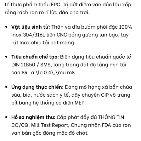
tế thực phẩm thầu EPC. Trị dứt điểm van đúc lậu xốp
rỗng rách ron rò rỉ lừa đảo chợ trời.
Vật liệu sinh tử:
Thân và đĩa bướm phôi đặc 100%
Inox 304/316L tiện CNC bóng gương tàn bạo, tay
rút Inox chịu tải bạt mạng.
Tiêu chuẩn chế tạo:
Biên dạng tiêu chuẩn quốc tế
DIN 11850 / SMS, lòng trong đạt độ láng mịn tối
cao
$R_a \le 0.4\,\mu m$
.
Ứng dụng thực chiến:
Đóng mở họng xả bồn chứa
sữa, bia, nước sạch y tế, dây chuyền CIP vô trùng
bít bùng hệ thống cơ điện MEP.
Hồ sơ nghiệm thu:
Cấp phát đầy đủ THÔNG TIN
CO/CQ, Mill Test Report, Chứng nhận FDA của ron
van bản gốc đóng mộc đỏ chót.