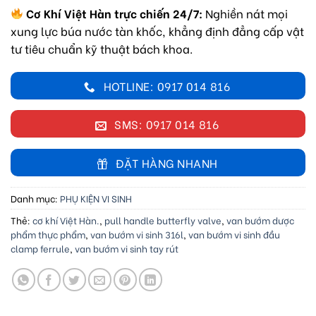
Cơ Khí Việt Hàn trực chiến 24/7:
Nghiền nát mọi
xung lực búa nước tàn khốc, khẳng định đẳng cấp vật
tư tiêu chuẩn kỹ thuật bách khoa.
HOTLINE: 0917 014 816
SMS: 0917 014 816
ĐẶT HÀNG NHANH
Danh mục:
PHỤ KIỆN VI SINH
Thẻ:
cơ khí Việt Hàn.
,
pull handle butterfly valve
,
van bướm dược
phẩm thực phẩm
,
van bướm vi sinh 316l
,
van bướm vi sinh đầu
clamp ferrule
,
van bướm vi sinh tay rút