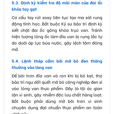
5.3. Định kỳ kiểm tra độ mài mòn của đai ốc
khóa tay gạt
Cơ cấu tay rút xoay liên tục tạo ma sát rung
động tĩnh học. Bắt buộc Kỹ sư bảo trì định kỳ
siết chặt đai ốc gông khóa trục van. Tránh
hiện tượng lỏng ốc làm đĩa van bị rung lắc tự
do dưới áp lực búa nước, gây lệch tâm đóng
mở.
5.4. Lệnh thép cấm bôi mỡ bò đen thông
thường vào lòng van
Để bôi trơn đĩa van và ron khi bị bó kẹt, thợ
bảo trì ngu dốt quết mỡ bò công nghiệp đen sì
vào lòng van thực phẩm. Đây là tội ác gian
lận vi sinh, gây nhiễm độc lưu chất hàng loạt.
Bắt buộc phải dùng mỡ bôi trơn vi sinh
chuyên dụng đạt chuẩn thực phẩm an toàn
vĩnh cửu.