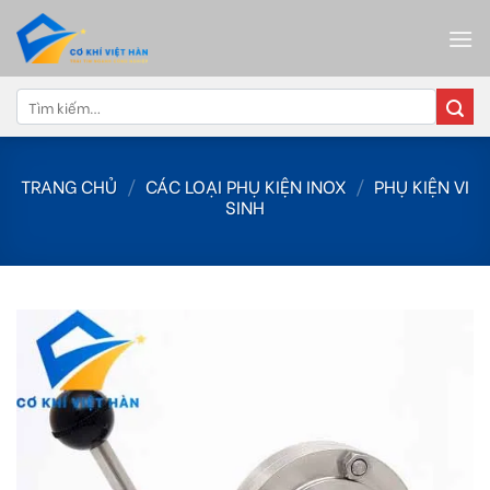
Skip
to
content
Tìm
kiếm:
TRANG CHỦ
/
CÁC LOẠI PHỤ KIỆN INOX
/
PHỤ KIỆN VI
SINH