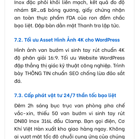
Inox đặc phôi khối liền mạch, kết quả đo độ
nhám
$R_a$
bóng gương, giấy chứng nhận
an toàn thực phẩm FDA của ron đầm chắc
bạo liệt. Đập bàn dằn mặt Thanh tra lập tức.
7.2. Tối ưu Asset Hình Ảnh 4K cho WordPress
Hình ảnh van bướm vi sinh tay rút chuẩn 4K
độ phân giải 16:9. Tối ưu Website WordPress
đập thẳng thị giác kỹ thuật công nghiệp. Trình
bày THÔNG TIN chuẩn SEO chống lừa đảo sắt
đá.
7.3. Cấp phát vật tư 24/7 thần tốc bạo liệt
Đêm 2h sáng bục trục van phòng pha chế
vắc-xin, thiếu 50 van bướm vi sinh tay rút
DN80 Inox 316L đầu Clamp. Bạn gọi điện, Cơ
Khí Việt Hàn xuất kho giao hàng ngay. Không
ai vượt mặt tốc độ chuỗi cung ứng của chúng