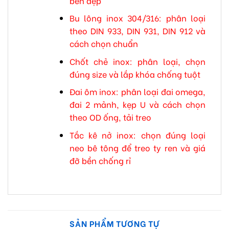
bền đẹp
Bu lông inox 304/316: phân loại
theo DIN 933, DIN 931, DIN 912 và
cách chọn chuẩn
Chốt chẻ inox: phân loại, chọn
đúng size và lắp khóa chống tuột
Đai ôm inox: phân loại đai omega,
đai 2 mảnh, kẹp U và cách chọn
theo OD ống, tải treo
Tắc kê nở inox: chọn đúng loại
neo bê tông để treo ty ren và giá
đỡ bền chống rỉ
SẢN PHẨM TƯƠNG TỰ