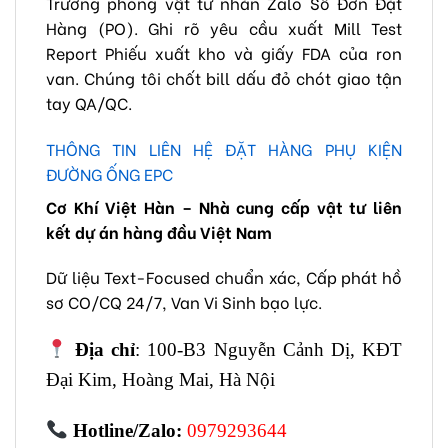
Trưởng phòng vật tư nhắn Zalo Số Đơn Đặt
Hàng (PO). Ghi rõ yêu cầu xuất Mill Test
Report Phiếu xuất kho và giấy FDA của ron
van. Chúng tôi chốt bill dấu đỏ chót giao tận
tay QA/QC.
THÔNG TIN LIÊN HỆ ĐẶT HÀNG PHỤ KIỆN
ĐƯỜNG ỐNG EPC
Cơ Khí Việt Hàn – Nhà cung cấp vật tư liên
kết dự án hàng đầu Việt Nam
Dữ liệu Text-Focused chuẩn xác, Cấp phát hồ
sơ CO/CQ 24/7, Van Vi Sinh bạo lực.
Địa chỉ
: 100-B3 Nguyễn Cảnh Dị, KĐT
Đại Kim, Hoàng Mai, Hà Nội
Hotline/Zalo:
0979293644