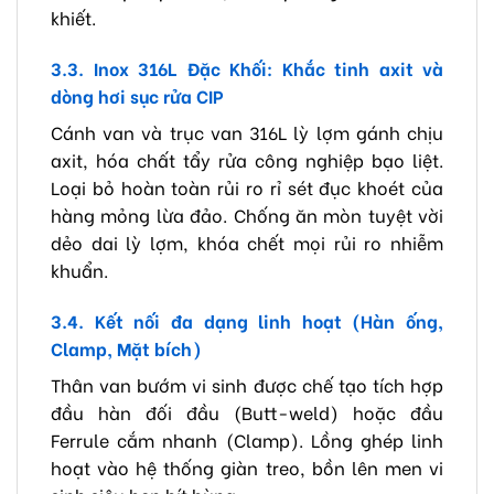
khiết.
3.3. Inox 316L Đặc Khối: Khắc tinh axit và
dòng hơi sục rửa CIP
Cánh van và trục van 316L lỳ lợm gánh chịu
axit, hóa chất tẩy rửa công nghiệp bạo liệt.
Loại bỏ hoàn toàn rủi ro rỉ sét đục khoét của
hàng mỏng lừa đảo. Chống ăn mòn tuyệt vời
dẻo dai lỳ lợm, khóa chết mọi rủi ro nhiễm
khuẩn.
3.4. Kết nối đa dạng linh hoạt (Hàn ống,
Clamp, Mặt bích)
Thân van bướm vi sinh được chế tạo tích hợp
đầu hàn đối đầu (Butt-weld) hoặc đầu
Ferrule cắm nhanh (Clamp). Lồng ghép linh
hoạt vào hệ thống giàn treo, bồn lên men vi