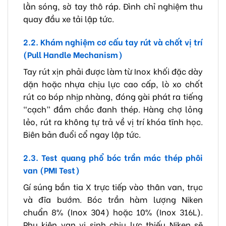
lằn sóng, sờ tay thô ráp. Đình chỉ nghiệm thu
quay đầu xe tải lập tức.
2.2. Khám nghiệm cơ cấu tay rút và chốt vị trí
(Pull Handle Mechanism)
Tay rút xịn phải được làm từ Inox khối đặc dày
dặn hoặc nhựa chịu lực cao cấp, lò xo chốt
rút co bóp nhịp nhàng, đóng gài phát ra tiếng
“cạch” đầm chắc đanh thép. Hàng chợ lỏng
lẻo, rút ra không tự trả về vị trí khóa tĩnh học.
Biên bản đuổi cổ ngay lập tức.
2.3. Test quang phổ bóc trần mác thép phôi
van (PMI Test)
Gí súng bắn tia X trực tiếp vào thân van, trục
và đĩa bướm. Bóc trần hàm lượng Niken
chuẩn 8% (Inox 304) hoặc 10% (Inox 316L).
Phụ kiện van vi sinh chịu lực thiếu Niken sẽ