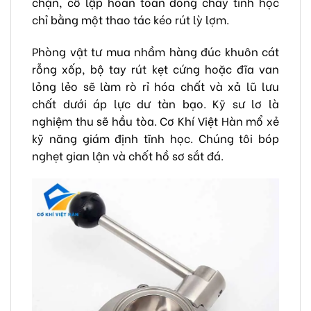
chặn, cô lập hoàn toàn dòng chảy tĩnh học
chỉ bằng một thao tác kéo rút lỳ lợm.
Phòng vật tư mua nhầm hàng đúc khuôn cát
rỗng xốp, bộ tay rút kẹt cứng hoặc đĩa van
lỏng lẻo sẽ làm rò rỉ hóa chất và xả lũ lưu
chất dưới áp lực dư tàn bạo. Kỹ sư lơ là
nghiệm thu sẽ hầu tòa. Cơ Khí Việt Hàn mổ xẻ
kỹ năng giám định tĩnh học. Chúng tôi bóp
nghẹt gian lận và chốt hồ sơ sắt đá.