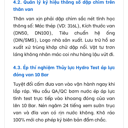
4.2. Quản lý ký hiệu thông số dập chìm trên
thân van
Thân van xịn phải dập chìm sắc nét tĩnh học
thông số: Mác thép (VD: 316L), Kích thước van
(DN50, DN100), Tiêu chuẩn hệ ống
(DIN/SMS), Logo nhà sản xuất. Lưu trữ hồ sơ
xuất xứ trùng khớp chữ dập nổi. Vật tư trơn
láng không nhãn mác coi như hàng lậu vứt đi.
4.3. Ép thí nghiệm Thủy lực Hydro Test áp lực
đóng van 10 Bar
Tuyệt đối cấm đưa van vào vận hành ngay khi
lắp ráp. Yêu cầu QA/QC bơm nước ép áp lực
tĩnh test trực tiếp vào khoang đóng của van
lên 10 Bar. Nén ngâm 24 tiếng xem sườn trục
van và đĩa van có rịn nước không. Khô ráo
100% mới cho phép ký biên bản đầm chắc.