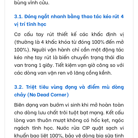
bùng vĩnh cửu.
3.1. Đóng ngắt nhanh bằng thao tác kéo rút 4
vị trí tĩnh học
Cơ cấu tay rút thiết kế các khấc định vị
(thường là 4 khấc khóa từ đóng 100% đến mở
100%). Người vận hành chỉ cần một động tác
kéo nhẹ tay rút là biến chuyển trạng thái đĩa
van trong 1 giây. Tiết kiệm vạn giờ công so với
các dòng van vặn ren vô lăng cồng kềnh.
3.2. Triệt tiêu vùng đọng và điểm mù dòng
chảy (No Dead Corner)
Biên dạng van bướm vi sinh khi mở hoàn toàn
cho dòng lưu chất trôi tuột bạt mạng. Kết cấu
lòng van thuôn mượt không có hốc kẹt, ngóc
ngách tĩnh học. Nước rửa CIP quật sạch vi
khuẩn bạo liệt 100%, bảo vệ dòng bia sữa tinh