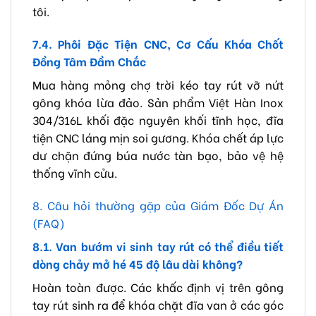
tôi.
7.4. Phôi Đặc Tiện CNC, Cơ Cấu Khóa Chốt
Đồng Tâm Đầm Chắc
Mua hàng mỏng chợ trời kéo tay rút vỡ nứt
gông khóa lừa đảo. Sản phẩm Việt Hàn Inox
304/316L khối đặc nguyên khối tĩnh học, đĩa
tiện CNC láng mịn soi gương. Khóa chết áp lực
dư chặn đứng búa nước tàn bạo, bảo vệ hệ
thống vĩnh cửu.
8. Câu hỏi thường gặp của Giám Đốc Dự Án
(FAQ)
8.1. Van bướm vi sinh tay rút có thể điều tiết
dòng chảy mở hé 45 độ lâu dài không?
Hoàn toàn được. Các khấc định vị trên gông
tay rút sinh ra để khóa chặt đĩa van ở các góc