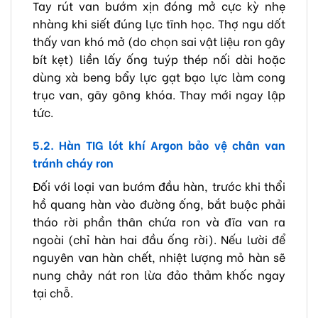
Tay rút van bướm xịn đóng mở cực kỳ nhẹ
nhàng khi siết đúng lực tĩnh học. Thợ ngu dốt
thấy van khó mở (do chọn sai vật liệu ron gây
bít kẹt) liền lấy ống tuýp thép nối dài hoặc
dùng xà beng bẩy lực gạt bạo lực làm cong
trục van, gãy gông khóa. Thay mới ngay lập
tức.
5.2. Hàn TIG lót khí Argon bảo vệ chân van
tránh cháy ron
Đối với loại van bướm đầu hàn, trước khi thổi
hồ quang hàn vào đường ống, bắt buộc phải
tháo rời phần thân chứa ron và đĩa van ra
ngoài (chỉ hàn hai đầu ống rời). Nếu lười để
nguyên van hàn chết, nhiệt lượng mỏ hàn sẽ
nung chảy nát ron lừa đảo thảm khốc ngay
tại chỗ.