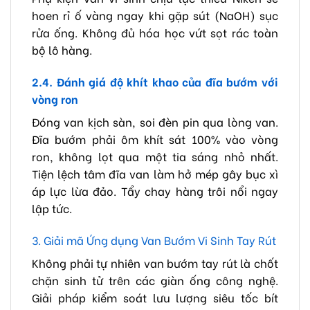
hoen rỉ ố vàng ngay khi gặp sút (NaOH) sục
rửa ống. Không đủ hóa học vứt sọt rác toàn
bộ lô hàng.
2.4. Đánh giá độ khít khao của đĩa bướm với
vòng ron
Đóng van kịch sàn, soi đèn pin qua lòng van.
Đĩa bướm phải ôm khít sát 100% vào vòng
ron, không lọt qua một tia sáng nhỏ nhất.
Tiện lệch tâm đĩa van làm hở mép gây bục xì
áp lực lừa đảo. Tẩy chay hàng trôi nổi ngay
lập tức.
3. Giải mã Ứng dụng Van Bướm Vi Sinh Tay Rút
Không phải tự nhiên van bướm tay rút là chốt
chặn sinh tử trên các giàn ống công nghệ.
Giải pháp kiểm soát lưu lượng siêu tốc bít