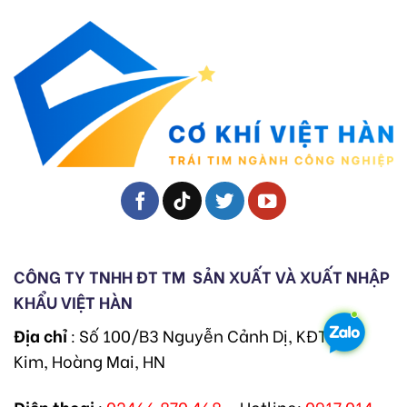
CÔNG TY TNHH ĐT TM
SẢN XUẤT VÀ XUẤT NHẬP
KHẨU VIỆT HÀN
Địa chỉ
: Số 100/B3 Nguyễn Cảnh Dị, KĐT Đại
Kim, Hoàng Mai, HN
Điện thoại
:
02466 870 468
– Hotline:
0917 014