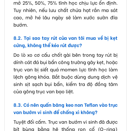
mở 25%, 50%, 75% tĩnh học chịu lực ổn định.
Tuy nhiên, nếu lưu chất chứa hạt rắn ma sát
cao, mở hé lâu ngày sẽ làm xước sườn đĩa
bướm.
8.2. Tại sao tay rút của van tôi mua về bị kẹt
cứng, không thể kéo rút được?
Do lò xo cơ cấu chốt gài bên trong tay rút bị
dính cát đá bụi bẩn công trường gây kẹt, hoặc
trục van bị siết quá momen lực tĩnh học làm
lệch gông khóa. Bắt buộc dùng dung dịch vệ
sinh sịt sạch bụi bẩn, kiểm tra độ đồng tâm
của gông trục van bạo liệt.
8.3. Có nên quấn băng keo non Teflon vào trục
van bướm vi sinh để chống xì không?
Tuyệt đối cấm. Trục van bướm vi sinh đã được
bít bùng bằng hệ thống ron cổ (O-ring)