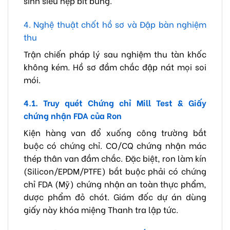
sinh siêu hẹp bít bùng.
4. Nghệ thuật chốt hồ sơ và Đập bàn nghiệm
thu
Trận chiến pháp lý sau nghiệm thu tàn khốc
không kém. Hồ sơ đầm chắc đập nát mọi soi
mói.
4.1. Truy quét Chứng chỉ Mill Test & Giấy
chứng nhận FDA của Ron
Kiện hàng van đổ xuống công trường bắt
buộc có chứng chỉ. CO/CQ chứng nhận mác
thép thân van đầm chắc. Đặc biệt, ron làm kín
(Silicon/EPDM/PTFE) bắt buộc phải có chứng
chỉ FDA (Mỹ) chứng nhận an toàn thực phẩm,
dược phẩm đỏ chót. Giám đốc dự án dùng
giấy này khóa miệng Thanh tra lập tức.