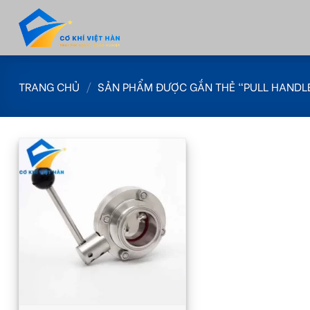
Skip
to
content
TRANG CHỦ
/
SẢN PHẨM ĐƯỢC GẮN THẺ “PULL HANDLE