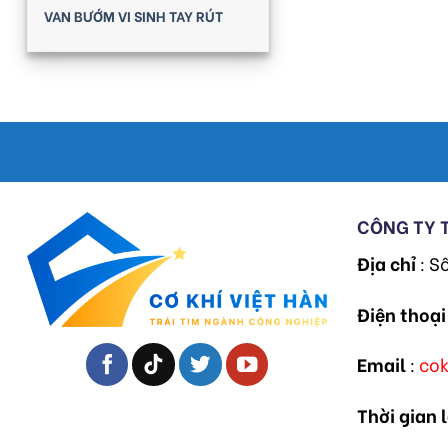
VAN BƯỚM VI SINH TAY RÚT
CÔNG TY 
Địa chỉ
: S
Điện thoại
Email
:
co
Thời gian 