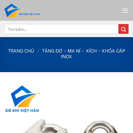
Skip
to
content
Tìm
kiếm:
TRANG CHỦ
/
TĂNG ĐƠ - MA NÍ - XÍCH - KHÓA CÁP
INOX