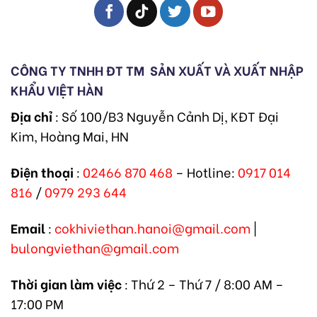
CÔNG TY TNHH ĐT TM
SẢN XUẤT VÀ XUẤT NHẬP
KHẨU VIỆT HÀN
Địa chỉ
: Số 100/B3 Nguyễn Cảnh Dị, KĐT Đại
Kim, Hoàng Mai, HN
Điện thoại
:
02466 870 468
– Hotline:
0917 014
816
/
0979 293 644
Email
:
cokhiviethan.hanoi@gmail.com
|
bulongviethan@gmail.com
Thời gian làm việc
: Thứ 2 – Thứ 7 / 8:00 AM –
17:00 PM