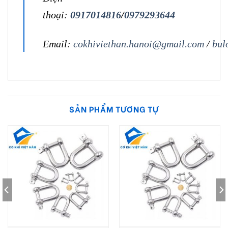
thoại:
0917014816
/
0979293644
Email:
cokhiviethan.hanoi@gmail.com
/
bul
SẢN PHẨM TƯƠNG TỰ