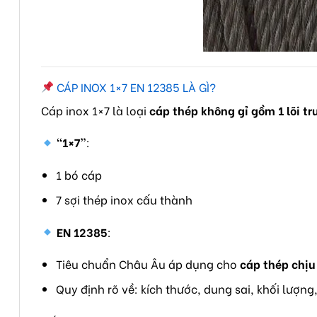
CÁP INOX 1×7 EN 12385 LÀ GÌ?
Cáp inox 1×7 là loại
cáp thép không gỉ gồm 1 lõi t
“1×7”
:
1 bó cáp
7 sợi thép inox cấu thành
EN 12385
:
Tiêu chuẩn Châu Âu áp dụng cho
cáp thép chịu
Quy định rõ về: kích thước, dung sai, khối lượn