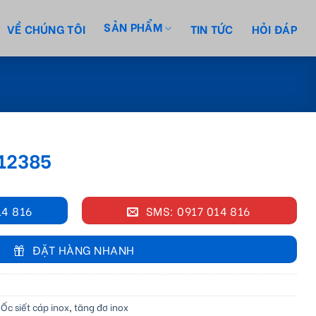
SẢN PHẨM
VỀ CHÚNG TÔI
TIN TỨC
HỎI ĐÁP
N12385
14 816
SMS: 0917 014 816
ĐẶT HÀNG NHANH
,
Ốc siết cáp inox
,
tăng đơ inox