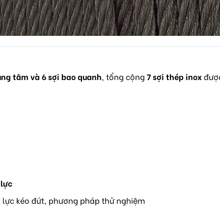
rung tâm và 6 sợi bao quanh
, tổng cộng
7 sợi thép inox
được
 lực
g, lực kéo đứt, phương pháp thử nghiệm