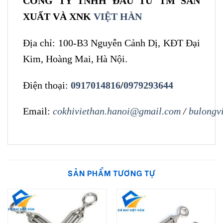
CÔNG TY TNHH ĐẦU TƯ TM SẢN
XUẤT VÀ XNK
VIỆT HÀN
Địa chỉ: 100-B3 Nguyễn Cảnh Dị, KĐT Đại
Kim, Hoàng Mai, Hà Nội.
Điện thoại:
0917014816
/
0979293644
Email:
cokhiviethan.hanoi@gmail.com
/
bulongv
SẢN PHẨM TƯƠNG TỰ