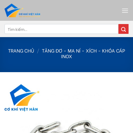
Skip
to
content
Tìm
kiếm:
TRANG CHỦ
/
TĂNG ĐƠ - MA NÍ - XÍCH - KHÓA CÁP
INOX