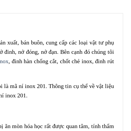
n xuất, bán buôn, cung cấp các loại vật tư phụ
nở đinh, nở đóng, nở đạn. Bên cạnh đó chúng tôi
inox
, đinh hàn chống cắt, chốt chẻ inox, đinh rút
 là mã ní inox 201. Thông tin cụ thể về vật liệu
ní inox 201.
bị ăn mòn hóa học rất được quan tâm, tính thẩm