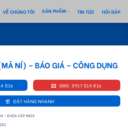
SẢN PHẨM
VỀ CHÚNG TÔI
TIN TỨC
HỎI ĐÁP
 (MÃ NÍ) – BÁO GIÁ – CÔNG DỤNG
14 816
SMS: 0917 014 816
ĐẶT HÀNG NHANH
CH - KHÓA CÁP INOX
 201