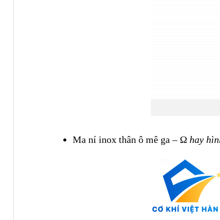
Ma ní inox thân ô mê ga –
Ω hay hì