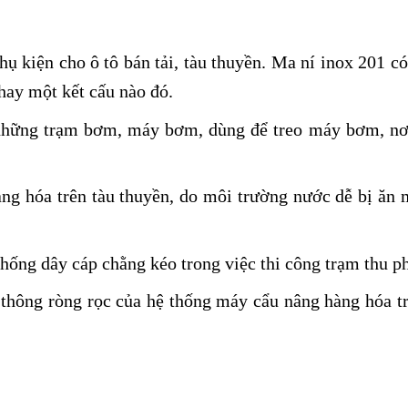
 kiện cho ô tô bán tải, tàu thuyền. Ma ní inox 201 có 
hay một kết cấu nào đó.
 những trạm bơm, máy bơm, dùng để treo máy bơm, nơi
g hóa trên tàu thuyền, do môi trường nước dễ bị ăn m
hống dây cáp chằng kéo trong việc thi công trạm thu p
 thông ròng rọc của hệ thống máy cẩu nâng hàng hóa t