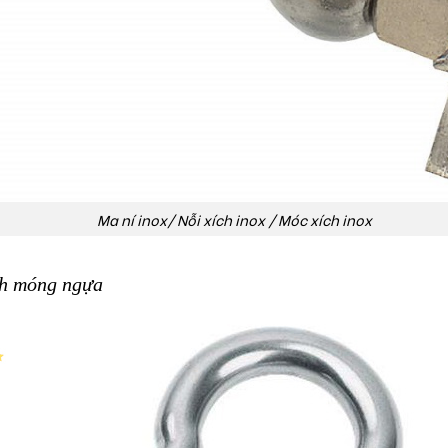
Ma ní inox/ Nỗi xích inox / Móc xích inox
nh móng ngựa