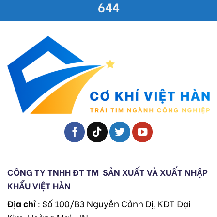
644
CÔNG TY TNHH ĐT TM
SẢN XUẤT VÀ XUẤT NHẬP
KHẨU VIỆT HÀN
Địa chỉ
: Số 100/B3 Nguyễn Cảnh Dị, KĐT Đại
Kim, Hoàng Mai, HN