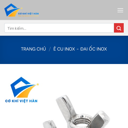
Skip
to
content
Tìm
kiếm:
TRANG CHỦ
/
Ê CU INOX - ĐAI ỐC INOX