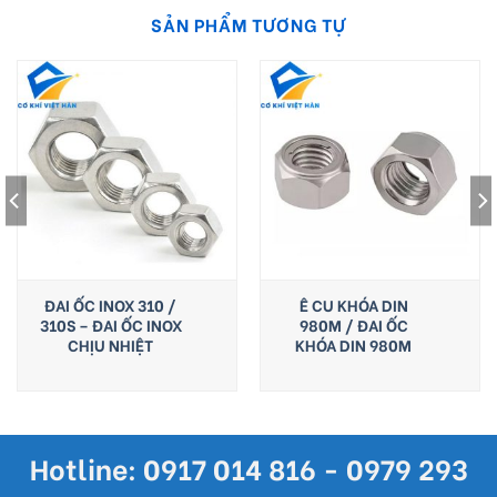
SẢN PHẨM TƯƠNG TỰ
ĐAI ỐC INOX 310 /
Ê CU KHÓA DIN
310S – ĐAI ỐC INOX
980M / ĐAI ỐC
CHỊU NHIỆT
KHÓA DIN 980M
Hotline: 0917 014 816 - 0979 293