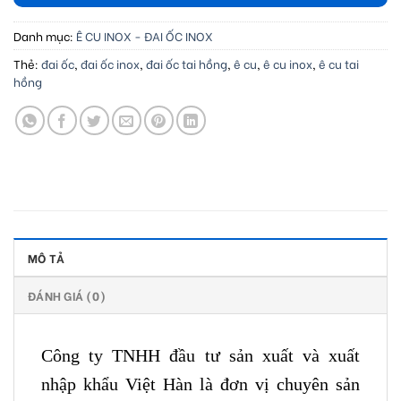
Danh mục:
Ê CU INOX - ĐAI ỐC INOX
Thẻ:
đai ốc
,
đai ốc inox
,
đai ốc tai hồng
,
ê cu
,
ê cu inox
,
ê cu tai
hồng
MÔ TẢ
ĐÁNH GIÁ (0)
Công ty TNHH đầu tư sản xuất và xuất
nhập khẩu Việt Hàn là đơn vị chuyên sản