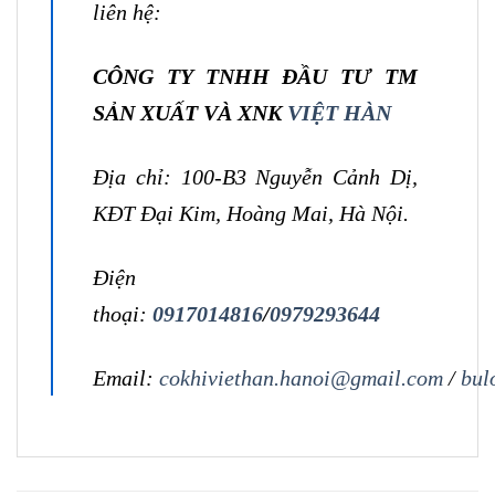
liên hệ:
CÔNG TY TNHH ĐẦU TƯ TM
SẢN XUẤT VÀ XNK
VIỆT HÀN
Địa chỉ: 100-B3 Nguyễn Cảnh Dị,
KĐT Đại Kim, Hoàng Mai, Hà Nội.
Điện
thoại:
0917014816
/
0979293644
Email:
cokhiviethan.hanoi@gmail.com
/
bul