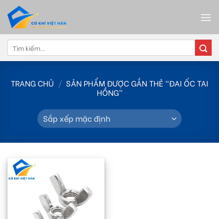
Skip
to
content
Tìm
kiếm:
TRANG CHỦ
/
SẢN PHẨM ĐƯỢC GẮN THẺ “ĐAI ỐC TAI
HỒNG”