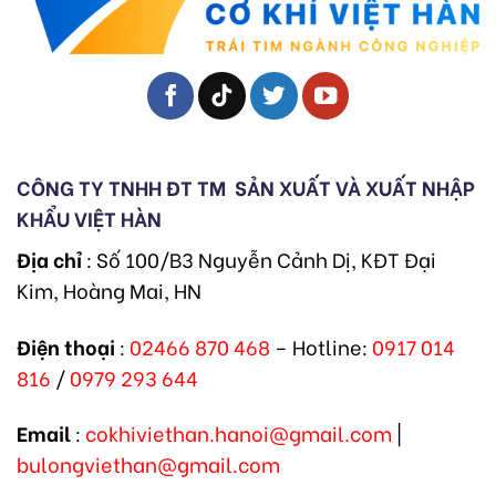
CÔNG TY TNHH ĐT TM
SẢN XUẤT VÀ XUẤT NHẬP
KHẨU VIỆT HÀN
Địa chỉ
: Số 100/B3 Nguyễn Cảnh Dị, KĐT Đại
Kim, Hoàng Mai, HN
Điện thoại
:
02466 870 468
– Hotline:
0917 014
816
/
0979 293 644
Email
:
cokhiviethan.hanoi@gmail.com
|
bulongviethan@gmail.com