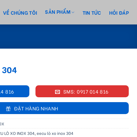
SẢN PHẨM
VỀ CHÚNG TÔI
TIN TỨC
HỎI ĐÁP
X 304
14 816
SMS: 0917 014 816
ĐẶT HÀNG NHANH
NOX
CU LÒ XO INOX 304
,
eecu lò xo inox 304