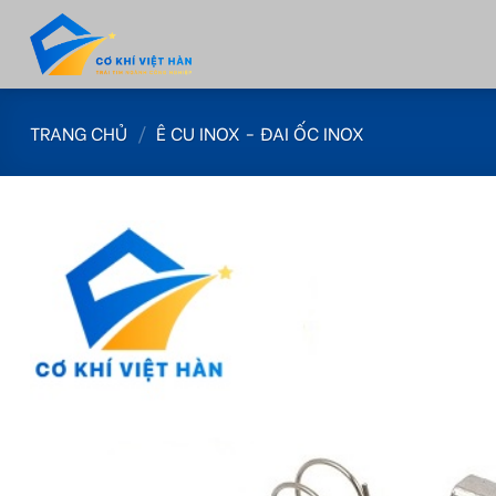
Skip
to
content
TRANG CHỦ
/
Ê CU INOX - ĐAI ỐC INOX