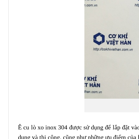
Ê cu lò xo inox 304 được sử dụng để lắp đặt và
dụng và thi công, cũng như những ưu điểm của Ê 