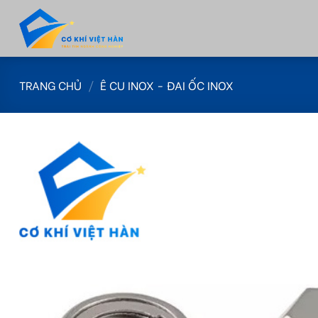
Skip
to
content
TRANG CHỦ
/
Ê CU INOX - ĐAI ỐC INOX