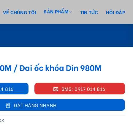
SẢN PHẨM
VỀ CHÚNG TÔI
TIN TỨC
HỎI ĐÁP
80M / Đai ốc khóa Din 980M
14 816
SMS: 0917 014 816
ĐẶT HÀNG NHANH
NOX