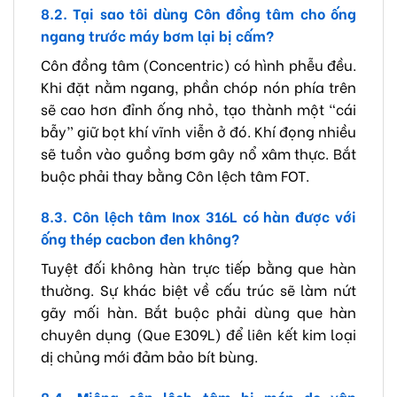
8.2. Tại sao tôi dùng Côn đồng tâm cho ống
ngang trước máy bơm lại bị cấm?
Côn đồng tâm (Concentric) có hình phễu đều.
Khi đặt nằm ngang, phần chóp nón phía trên
sẽ cao hơn đỉnh ống nhỏ, tạo thành một “cái
bẫy” giữ bọt khí vĩnh viễn ở đó. Khí đọng nhiều
sẽ tuồn vào guồng bơm gây nổ xâm thực. Bắt
buộc phải thay bằng Côn lệch tâm FOT.
8.3. Côn lệch tâm Inox 316L có hàn được với
ống thép cacbon đen không?
Tuyệt đối không hàn trực tiếp bằng que hàn
thường. Sự khác biệt về cấu trúc sẽ làm nứt
gãy mối hàn. Bắt buộc phải dùng que hàn
chuyên dụng (Que E309L) để liên kết kim loại
dị chủng mới đảm bảo bít bùng.
8.4. Miệng côn lệch tâm bị móp do vận