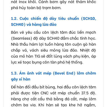
nát Inox khối. Cánh bơm gãy nát thảm khốc
phá hủy toàn bộ trạm bơm.
1.2. Cuộc chiến độ dày tiêu chuẩn (SCH10,
SCH40) và hàng lừa đảo
Bản vẽ yêu cầu côn lệch tâm đúc liền mạch
(Seamless) độ dày SCH40 đầm chắc tĩnh học.
Nhà thầu hám lợi tuồn hàng tôn cuộn gò hàn
chắp vá, vách siêu mỏng lừa đảo. Nhiệt độ
của mỏ hàn TIG sẽ đốt lủng vách phụ kiện, áp
lực xé toạc bụng côn tàn phá hệ thống.
1.3. Ám ảnh vát mép (Bevel End) lởm chởm
gây xỉ hàn
Để hàn đối đầu bít bùng, hai đầu côn lệch tâm
phải được tiện CNC vát mép chuẩn 37.5 độ.
Hàng chợ cắt cẩu thả bằng đá cắt, mép lởm
chởm ba via. Khi hàn sẽ tạo khe hở ngầm,