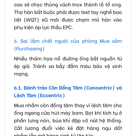
cao sẽ chọc thủng vách Inox thành lỗ tổ ong.
Thợ hàn bắt buộc phải được test tay nghề bạo
liệt (WQT) 6G mới được chạm mỏ hàn vào
phụ kiện áp lực thầu EPC.
6. Sai lầm chết người của phòng Mua sắm
(Purchasing)
Nhiều thảm họa nổ đường ống bắt nguồn từ
ép giá. Tránh xa bẫy đẫm máu bảo vệ sinh
mạng.
6.1. Đánh tráo Côn Đồng Tâm (Concentric) và
Lệch Tâm (Eccentric)
Mua nhầm côn đồng tâm thay vì lệch tâm cho
ống ngang cửa hút máy bơm. Bọt khí tích tụ ở
phần lưng nón, búa khí đập vỡ nát hệ thống.
Cắt lương đuổi việc kẻ đặt hàng ngu dốt
nhầm lẫn mã hàng sinh tử lập tức.