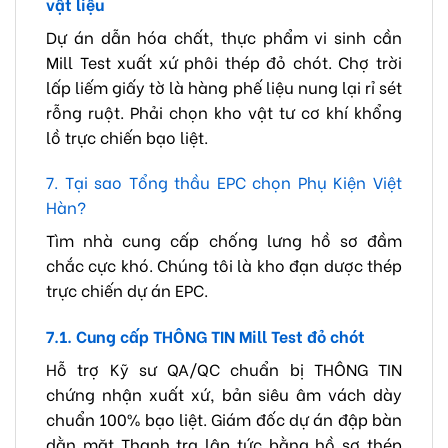
vật liệu
Dự án dẫn hóa chất, thực phẩm vi sinh cần
Mill Test xuất xứ phôi thép đỏ chót. Chợ trời
lấp liếm giấy tờ là hàng phế liệu nung lại rỉ sét
rỗng ruột. Phải chọn kho vật tư cơ khí khổng
lồ trực chiến bạo liệt.
7. Tại sao Tổng thầu EPC chọn Phụ Kiện Việt
Hàn?
Tìm nhà cung cấp chống lưng hồ sơ đầm
chắc cực khó. Chúng tôi là kho đạn dược thép
trực chiến dự án EPC.
7.1. Cung cấp THÔNG TIN Mill Test đỏ chót
Hỗ trợ Kỹ sư QA/QC chuẩn bị THÔNG TIN
chứng nhận xuất xứ, bản siêu âm vách dày
chuẩn 100% bạo liệt. Giám đốc dự án đập bàn
dằn mặt Thanh tra lập tức bằng hồ sơ thép