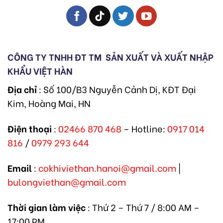
CÔNG TY TNHH ĐT TM
SẢN XUẤT VÀ XUẤT NHẬP
KHẨU VIỆT HÀN
Địa chỉ
: Số 100/B3 Nguyễn Cảnh Dị, KĐT Đại
Kim, Hoàng Mai, HN
Điện thoại
:
02466 870 468
– Hotline:
0917 014
816
/
0979 293 644
Email
:
cokhiviethan.hanoi@gmail.com
|
bulongviethan@gmail.com
Thời gian làm việc
: Thứ 2 – Thứ 7 / 8:00 AM –
17:00 PM