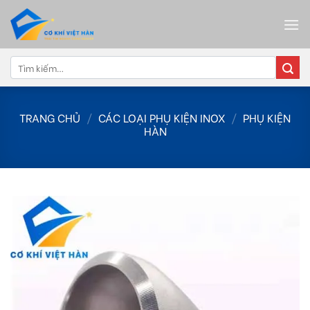
Skip
to
content
Tìm
kiếm:
TRANG CHỦ
/
CÁC LOẠI PHỤ KIỆN INOX
/
PHỤ KIỆN
HÀN