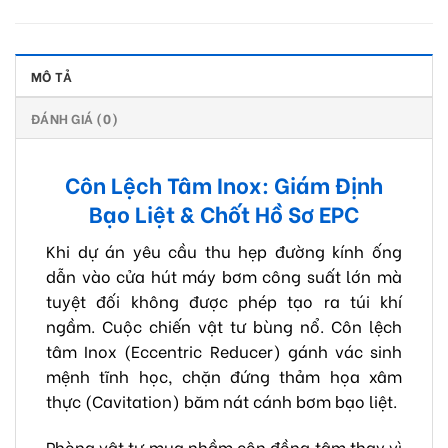
MÔ TẢ
ĐÁNH GIÁ (0)
Côn Lệch Tâm Inox: Giám Định
Bạo Liệt & Chốt Hồ Sơ EPC
Khi dự án yêu cầu thu hẹp đường kính ống
dẫn vào cửa hút máy bơm công suất lớn mà
tuyệt đối không được phép tạo ra túi khí
ngầm. Cuộc chiến vật tư bùng nổ. Côn lệch
tâm Inox (Eccentric Reducer) gánh vác sinh
mệnh tĩnh học, chặn đứng thảm họa xâm
thực (Cavitation) băm nát cánh bơm bạo liệt.
Phòng vật tư mua nhầm côn đồng tâm thay vì