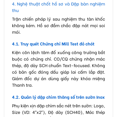
4. Nghệ thuật chốt hồ sơ và Đập bàn nghiệm
thu
Trận chiến pháp lý sau nghiệm thu tàn khốc
không kém. Hồ sơ đầm chắc đập nát mọi soi
mói.
4.1. Truy quét Chứng chỉ Mill Test đỏ chót
Kiện côn lệch tâm đổ xuống công trường bắt
buộc có chứng chỉ. CO/CQ chứng nhận mác
thép, độ dày SCH chuẩn Text-focused. Không
có bản gốc đóng dấu giáp lai cấm lắp đặt.
Giám đốc dự án dùng giấy này khóa miệng
Thanh tra.
4.2. Quản lý dập chìm thông số trên sườn Inox
Phụ kiện xịn dập chìm sắc nét trên sườn: Logo,
Size (VD: 4″x2″), Độ dày (SCH40), Mác thép