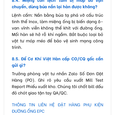
chuyển, dùng búa nắn lại hàn được không?
Lệnh cấm: Nắn bằng búa tạ phá vỡ cấu trúc
tinh thể Inox, làm miệng ống bị biến dạng ô-
van vĩnh viễn không thể khít với đường ống.
Mối hàn sẽ hở rỗ khí ngầm. Bắt buộc loại bỏ
vật tư móp méo để bảo vệ sinh mạng công
trình.
8.5. Để Cơ Khí Việt Hàn cấp CO/CQ gốc cần
gửi gì?
Trưởng phòng vật tư nhắn Zalo Số Đơn Đặt
Hàng (PO). Ghi rõ yêu cầu xuất Mill Test
Report Phiếu xuất kho. Chúng tôi chốt bill dấu
đỏ chót giao tận tay QA/QC.
THÔNG TIN LIÊN HỆ ĐẶT HÀNG PHỤ KIỆN
ĐƯỜNG ỐNG EPC