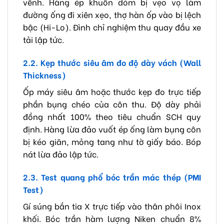
vênh. Hàng ép khuôn dỏm bị vẹo vọ làm
đường ống đi xiên xẹo, thợ hàn ốp vào bị lệch
bậc (Hi-Lo). Đình chỉ nghiệm thu quay đầu xe
tải lập tức.
2.2. Kẹp thước siêu âm đo độ dày vách (Wall
Thickness)
Ốp máy siêu âm hoặc thước kẹp đo trực tiếp
phần bụng chéo của côn thu. Độ dày phải
đồng nhất 100% theo tiêu chuẩn SCH quy
định. Hàng lừa đảo vuốt ép ống làm bụng côn
bị kéo giãn, mỏng tang như tờ giấy báo. Bóp
nát lừa đảo lập tức.
2.3. Test quang phổ bóc trần mác thép (PMI
Test)
Gí súng bắn tia X trực tiếp vào thân phôi Inox
khối. Bóc trần hàm lượng Niken chuẩn 8%