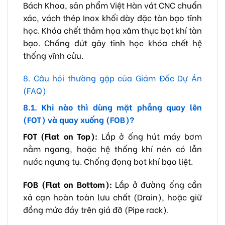
Bách Khoa, sản phẩm Việt Hàn vát CNC chuẩn
xác, vách thép Inox khối dày đặc tàn bạo tĩnh
học. Khóa chết thảm họa xâm thực bọt khí tàn
bạo. Chống đứt gãy tĩnh học khóa chết hệ
thống vĩnh cửu.
8. Câu hỏi thường gặp của Giám Đốc Dự Án
(FAQ)
8.1. Khi nào thì dùng mặt phẳng quay lên
(FOT) và quay xuống (FOB)?
FOT (Flat on Top):
Lắp ở ống hút máy bơm
nằm ngang, hoặc hệ thống khí nén có lẫn
nước ngưng tụ. Chống đọng bọt khí bạo liệt.
FOB (Flat on Bottom):
Lắp ở đường ống cần
xả cạn hoàn toàn lưu chất (Drain), hoặc giữ
đồng mức đáy trên giá đỡ (Pipe rack).