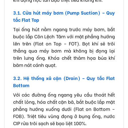
3.1. Cửa hút máy bơm (Pump Suction) – Quy
tắc Flat Top
Tại ống hút nằm ngang trước máy bơm, bắt
buộc lắp Côn Lệch Tâm với mặt phẳng hướng
lên trên (Flat on Top – FOT). Bọt khí sẽ trôi
thẳng qua máy bơm mà không bị đọng lại
trên lưng ống. Khóa chết thảm họa búa khí
băm nát cánh quạt.
3.2. Hệ thống xả cặn (Drain) – Quy tắc Flat
Bottom
Với các đường ống ngang yêu cầu thoát hết
chất lỏng, hóa chất cặn bã, bắt buộc lắp mặt
phẳng hướng xuống dưới (Flat on Bottom –
FOB). Triệt tiêu vũng đọng ở bụng ống, nước
CIP rửa trôi sạch sẽ bạo liệt 100%.