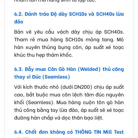
6.2. Đánh tráo Độ dày SCH10s và SCH40s lừa
đảo
Bản vẽ yêu cầu vách dày chịu áp SCH40s.
Tham rẻ mua hàng SCH10s mỏng tang. Mỏ
hàn xuyên thủng bụng côn, áp suất xé toạc
khúc thu hẹp thảm khốc.
6.3. Bẫy mua Côn Gò Hàn (Welded) thủ công
thay vì Đúc (Seamless)
Với kích thước nhỏ (dưới DN200) chịu áp suất
cao, bắt buộc mua côn lệch tâm đúc nguyên
khối (Seamless). Mua hàng cuộn tôn gò hàn
thủ công bằng tay lừa đảo, áp suất sẽ xé toạc
đường hàn chắp vá dọc thân bạo liệt.
6.4. Chốt đơn không có THÔNG TIN Mill Test