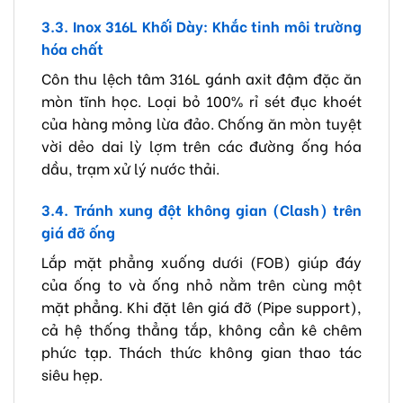
3.3. Inox 316L Khối Dày: Khắc tinh môi trường
hóa chất
Côn thu lệch tâm 316L gánh axit đậm đặc ăn
mòn tĩnh học. Loại bỏ 100% rỉ sét đục khoét
của hàng mỏng lừa đảo. Chống ăn mòn tuyệt
vời dẻo dai lỳ lợm trên các đường ống hóa
dầu, trạm xử lý nước thải.
3.4. Tránh xung đột không gian (Clash) trên
giá đỡ ống
Lắp mặt phẳng xuống dưới (FOB) giúp đáy
của ống to và ống nhỏ nằm trên cùng một
mặt phẳng. Khi đặt lên giá đỡ (Pipe support),
cả hệ thống thẳng tắp, không cần kê chêm
phức tạp. Thách thức không gian thao tác
siêu hẹp.