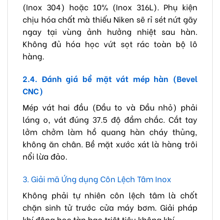
(Inox 304) hoặc 10% (Inox 316L). Phụ kiện
chịu hóa chất mà thiếu Niken sẽ rỉ sét nứt gãy
ngay tại vùng ảnh hưởng nhiệt sau hàn.
Không đủ hóa học vứt sọt rác toàn bộ lô
hàng.
2.4. Đánh giá bề mặt vát mép hàn (Bevel
CNC)
Mép vát hai đầu (Đầu to và Đầu nhỏ) phải
láng o, vát đúng 37.5 độ đầm chắc. Cắt tay
lởm chởm làm hồ quang hàn cháy thủng,
không ăn chân. Bề mặt xước xát là hàng trôi
nổi lừa đảo.
3. Giải mã Ứng dụng Côn Lệch Tâm Inox
Không phải tự nhiên côn lệch tâm là chốt
chặn sinh tử trước cửa máy bơm. Giải pháp
khí động học tàn bạo triệt tiêu không khí.