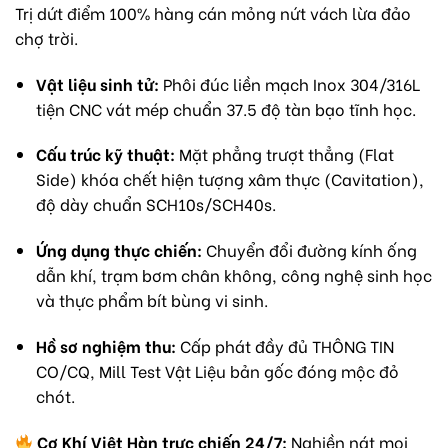
Trị dứt điểm 100% hàng cán mỏng nứt vách lừa đảo
chợ trời.
Vật liệu sinh tử:
Phôi đúc liền mạch Inox 304/316L
tiện CNC vát mép chuẩn 37.5 độ tàn bạo tĩnh học.
Cấu trúc kỹ thuật:
Mặt phẳng trượt thẳng (Flat
Side) khóa chết hiện tượng xâm thực (Cavitation),
độ dày chuẩn SCH10s/SCH40s.
Ứng dụng thực chiến:
Chuyển đổi đường kính ống
dẫn khí, trạm bơm chân không, công nghệ sinh học
và thực phẩm bít bùng vi sinh.
Hồ sơ nghiệm thu:
Cấp phát đầy đủ THÔNG TIN
CO/CQ, Mill Test Vật Liệu bản gốc đóng mộc đỏ
chót.
Cơ Khí Việt Hàn trực chiến 24/7:
Nghiền nát mọi