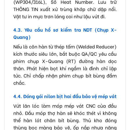
(WP304/316L), Số Heat Number. Lưu trữ
THÔNG TIN xuất xứ trùng khớp chữ dập nổi.
Vật tư in mực trơn láng coi như lậu vứt đi.
4.3. Yêu cầu hồ sơ kiểm tra NDT (Chụp X-
Quang)
Nếu là côn hàn từ thép tấm (Welded Reducer)
kích thước siêu lớn, bắt buộc QA/QC yêu cầu
phim chụp X-Quang (RT) đường hàn dọc
thân. Phát hiện bọt khí ngầm là đình chỉ lập
tức. Chỉ chấp nhận phim chụp bít bùng đầm
chắc.
4.4. Đóng gói nilon bịt hai đầu bảo vệ mép vát
Vứt lăn lóc làm móp mép vát CNC của đầu
nhỏ. Đầu móp thợ hàn sẽ khóc thét vì không
thể hàn lót chân bít bùng. Thủ kho đóng
thùng bọc màng bảo vệ, ốp nắp nhựa nâng