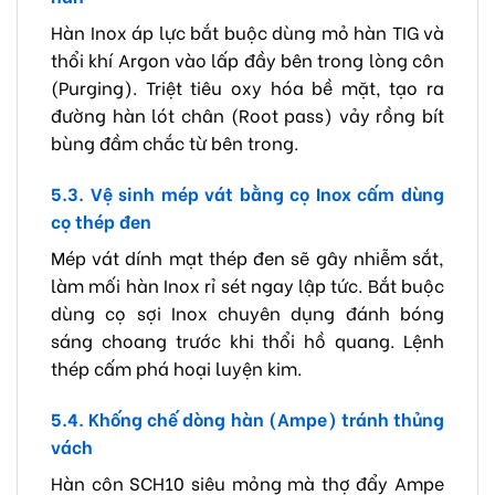
Hàn Inox áp lực bắt buộc dùng mỏ hàn TIG và
thổi khí Argon vào lấp đầy bên trong lòng côn
(Purging). Triệt tiêu oxy hóa bề mặt, tạo ra
đường hàn lót chân (Root pass) vảy rồng bít
bùng đầm chắc từ bên trong.
5.3. Vệ sinh mép vát bằng cọ Inox cấm dùng
cọ thép đen
Mép vát dính mạt thép đen sẽ gây nhiễm sắt,
làm mối hàn Inox rỉ sét ngay lập tức. Bắt buộc
dùng cọ sợi Inox chuyên dụng đánh bóng
sáng choang trước khi thổi hồ quang. Lệnh
thép cấm phá hoại luyện kim.
5.4. Khống chế dòng hàn (Ampe) tránh thủng
vách
Hàn côn SCH10 siêu mỏng mà thợ đẩy Ampe