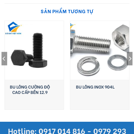
SẢN PHẨM TƯƠNG TỰ
BU LÔNG CƯỜNG ĐỘ
BU LÔNG INOX 904L
CAO CẤP BỀN 12.9
Hotline: 0917 014 816 - 0979 293