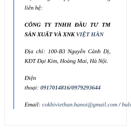
liên hệ:
CÔNG TY TNHH ĐẦU TƯ TM
SẢN XUẤT VÀ XNK
VIỆT HÀN
Địa chỉ: 100-B3 Nguyễn Cảnh Dị,
KĐT Đại Kim, Hoàng Mai, Hà Nội.
Điện
thoại:
0917014816
/
0979293644
Email:
cokhiviethan.hanoi@gmail.com
/
bul