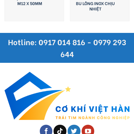
M12 X 50MM
BU LÔNG INOX CHỊU
NHIỆT
Hotline: 0917 014 816 - 0979 293
644