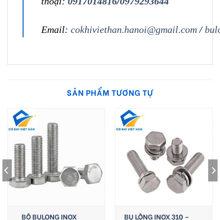
thoại:
0917014816
/
0979293644
Email:
cokhiviethan.hanoi@gmail.com
/
bul
SẢN PHẨM TƯƠNG TỰ
BỘ BULONG INOX
BU LÔNG INOX 310 –