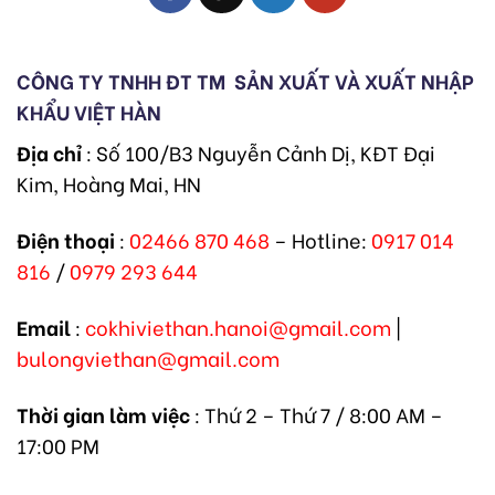
CÔNG TY TNHH ĐT TM
SẢN XUẤT VÀ XUẤT NHẬP
KHẨU VIỆT HÀN
Địa chỉ
: Số 100/B3 Nguyễn Cảnh Dị, KĐT Đại
Kim, Hoàng Mai, HN
Điện thoại
:
02466 870 468
– Hotline:
0917 014
816
/
0979 293 644
Email
:
cokhiviethan.hanoi@gmail.com
|
bulongviethan@gmail.com
Thời gian làm việc
: Thứ 2 – Thứ 7 / 8:00 AM –
17:00 PM