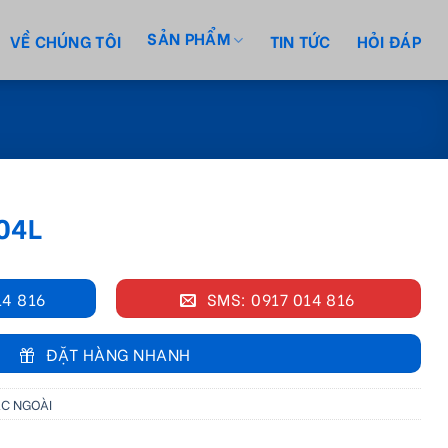
SẢN PHẨM
VỀ CHÚNG TÔI
TIN TỨC
HỎI ĐÁP
04L
14 816
SMS: 0917 014 816
ĐẶT HÀNG NHANH
ÁC NGOÀI