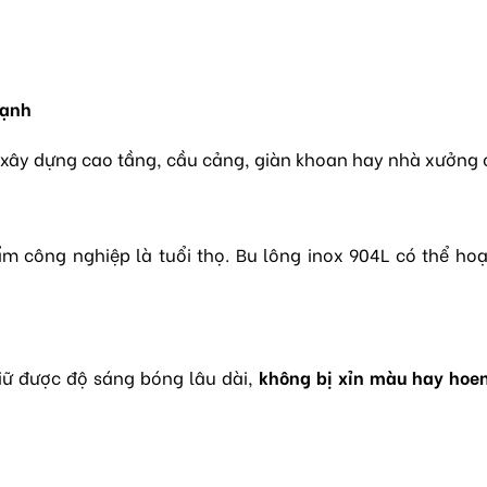
mạnh
nh xây dựng cao tầng, cầu cảng, giàn khoan hay nhà xưởng
m công nghiệp là tuổi thọ. Bu lông inox 904L có thể ho
giữ được độ sáng bóng lâu dài,
không bị xỉn màu hay hoen