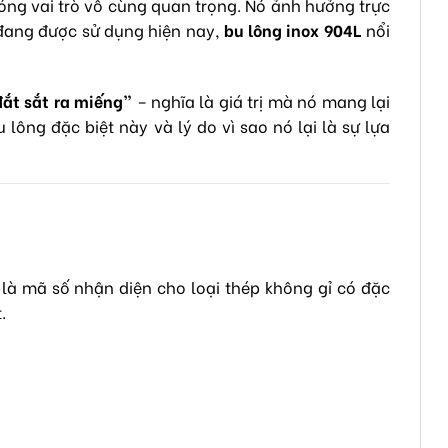
đóng vai trò vô cùng quan trọng. Nó ảnh hưởng trực
 đang được sử dụng hiện nay,
bu lông inox 904L
nổi
đắt sắt ra miếng”
– nghĩa là giá trị mà nó mang lại
lông đặc biệt này và lý do vì sao nó lại là sự lựa
là mã số nhận diện cho loại thép không gỉ có đặc
.