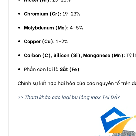
Chromium (Cr):
19–23%
Molybdenum (Mo):
4–5%
Copper (Cu):
1–2%
Carbon (C), Silicon (Si), Manganese (Mn):
Tỷ l
Phần còn lại là
Sắt (Fe)
Chính sự kết hợp hài hòa của các nguyên tố trên 
>> Tham khảo các loại bu lông inox TẠI ĐÂY