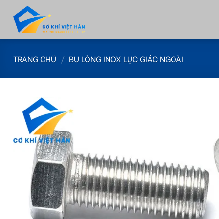
Skip
to
content
TRANG CHỦ
/
BU LÔNG INOX LỤC GIÁC NGOÀI