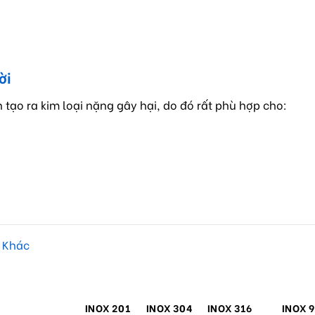
ời
 tạo ra kim loại nặng gây hại, do đó rất phù hợp cho:
g Khác
INOX 201
INOX 304
INOX 316
INOX 