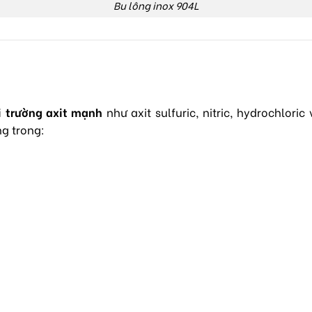
Bu lông inox 904L
i trường axit mạnh
như axit sulfuric, nitric, hydrochlo
ng trong: