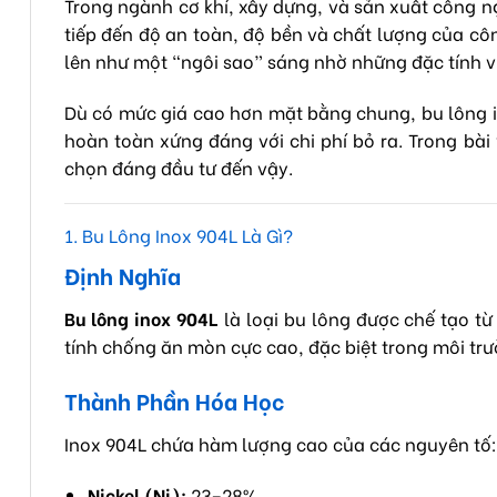
Trong ngành cơ khí, xây dựng, và sản xuất công ng
tiếp đến độ an toàn, độ bền và chất lượng của cô
lên như một “ngôi sao” sáng nhờ những đặc tính vượt
Dù có mức giá cao hơn mặt bằng chung, bu lông i
hoàn toàn xứng đáng với chi phí bỏ ra. Trong bài 
chọn đáng đầu tư đến vậy.
1. Bu Lông Inox 904L Là Gì?
Định Nghĩa
Bu lông inox 904L
là loại bu lông được chế tạo từ
tính chống ăn mòn cực cao, đặc biệt trong môi trư
Thành Phần Hóa Học
Inox 904L chứa hàm lượng cao của các nguyên tố:
Nickel (Ni):
23–28%