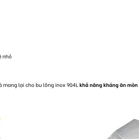
ệ nhỏ
đã mang lại cho bu lông inox 904L
khả năng kháng ăn mòn m