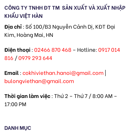
CÔNG TY TNHH ĐT TM
SẢN XUẤT VÀ XUẤT NHẬP
KHẨU VIỆT HÀN
Địa chỉ
: Số 100/B3 Nguyễn Cảnh Dị, KĐT Đại
Kim, Hoàng Mai, HN
Điện thoại
:
02466 870 468
– Hotline:
0917 014
816
/
0979 293 644
Email
:
cokhiviethan.hanoi@gmail.com
|
bulongviethan@gmail.com
Thời gian làm việc
: Thứ 2 – Thứ 7 / 8:00 AM –
17:00 PM
DANH MỤC