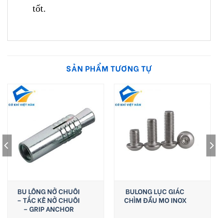
tốt.
SẢN PHẨM TƯƠNG TỰ
BU LÔNG NỞ CHUÔI
BULONG LỤC GIÁC
– TẮC KÊ NỞ CHUÔI
CHÌM ĐẦU MO INOX
– GRIP ANCHOR