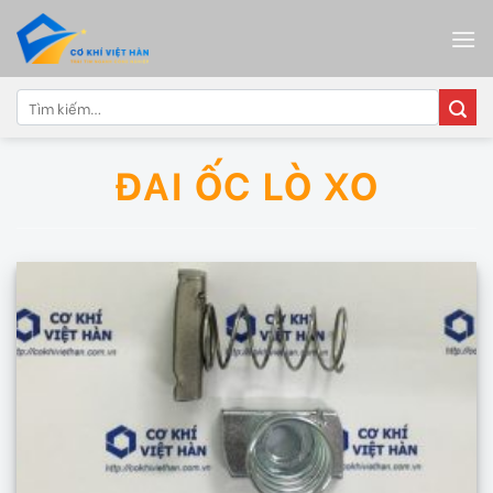
Skip
to
content
Tìm
kiếm:
ĐAI ỐC LÒ XO