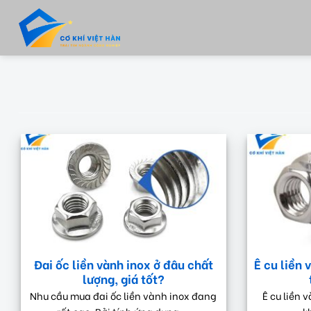
Skip
to
content
Đai ốc liền vành inox ở đâu chất
Ê cu liền 
lượng, giá tốt?
Nhu cầu mua đai ốc liền vành inox đang
Ê cu liền 