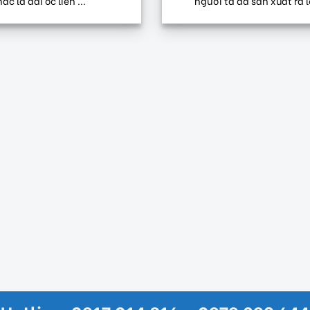
ác là đai ốc liền ...
người ta đã sản xuất ra lo