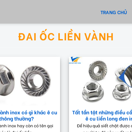
TRANG CHỦ
ĐAI ỐC LIỀN VÀNH
vành inox có gì khác ê cu
Tất tần tật những điều cầ
thông thường?
ê cu liền long đen 
vành inox hay còn có tên gọi
Để hiệu quả siết chặt được 