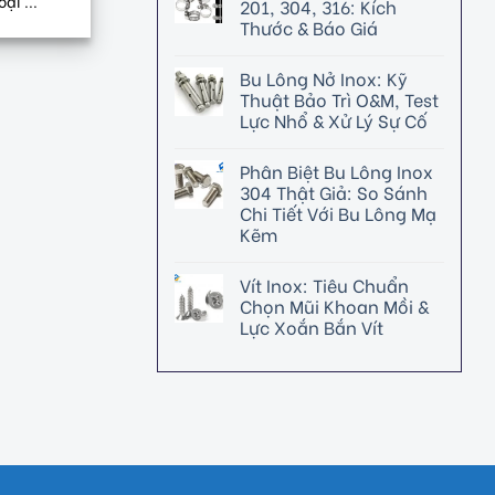
ại ...
201, 304, 316: Kích
Thước & Báo Giá
Bu Lông Nở Inox: Kỹ
Thuật Bảo Trì O&M, Test
Lực Nhổ & Xử Lý Sự Cố
Phân Biệt Bu Lông Inox
304 Thật Giả: So Sánh
Chi Tiết Với Bu Lông Mạ
Kẽm
Vít Inox: Tiêu Chuẩn
Chọn Mũi Khoan Mồi &
Lực Xoắn Bắn Vít