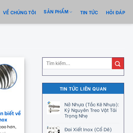
SẢN PHẨM
VỀ CHÚNG TÔI
TIN TỨC
HỎI ĐÁP
TIN TỨC LIÊN QUAN
Nở Nhựa (Tắc Kê Nhựa):
Kỷ Nguyên Treo Vật Tải
n biết về
Trọng Nhẹ
inox
cao hơn,
Đai Xiết Inox (Cổ Dê)