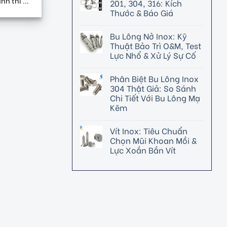
h thi ...
201, 304, 316: Kích
Thước & Báo Giá
Bu Lông Nở Inox: Kỹ
Thuật Bảo Trì O&M, Test
Lực Nhổ & Xử Lý Sự Cố
Phân Biệt Bu Lông Inox
304 Thật Giả: So Sánh
Chi Tiết Với Bu Lông Mạ
Kẽm
Vít Inox: Tiêu Chuẩn
Chọn Mũi Khoan Mồi &
Lực Xoắn Bắn Vít