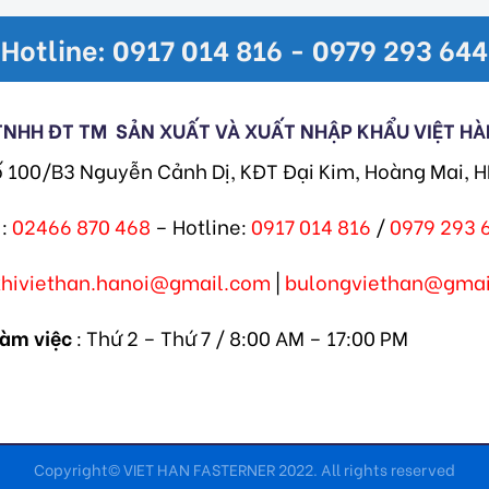
Hotline: 0917 014 816 - 0979 293 644
TNHH ĐT TM
SẢN XUẤT VÀ XUẤT NHẬP KHẨU VIỆT HÀ
ố 100/B3 Nguyễn Cảnh Dị, KĐT Đại Kim, Hoàng Mai, 
:
02466 870 468
– Hotline:
0917 014 816
/
0979 293 
khiviethan.hanoi@gmail.com
|
bulongviethan@gmai
làm việc
: Thứ 2 – Thứ 7 / 8:00 AM – 17:00 PM
Copyright© VIET HAN FASTERNER 2022. All rights reserved