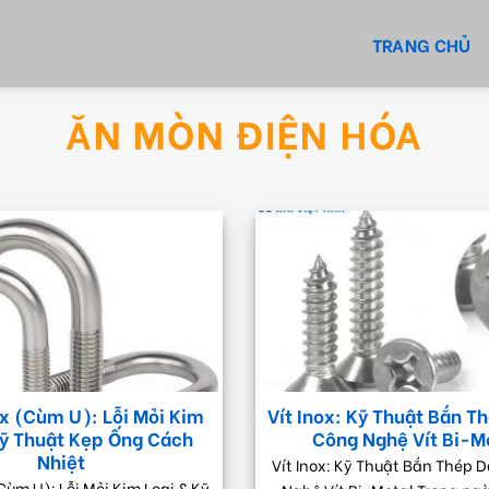
TRANG CHỦ
ĂN MÒN ĐIỆN HÓA
ox (Cùm U): Lỗi Mỏi Kim
Vít Inox: Kỹ Thuật Bắn T
Kỹ Thuật Kẹp Ống Cách
Công Nghệ Vít Bi-M
Nhiệt
Vít Inox: Kỹ Thuật Bắn Thép 
Cùm U): Lỗi Mỏi Kim Loại & Kỹ