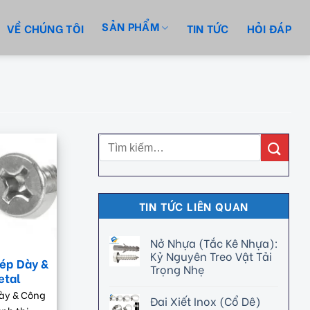
SẢN PHẨM
VỀ CHÚNG TÔI
TIN TỨC
HỎI ĐÁP
TIN TỨC LIÊN QUAN
Nở Nhựa (Tắc Kê Nhựa):
Kỷ Nguyên Treo Vật Tải
hép Dày &
Trọng Nhẹ
etal
Dày & Công
Đai Xiết Inox (Cổ Dê)