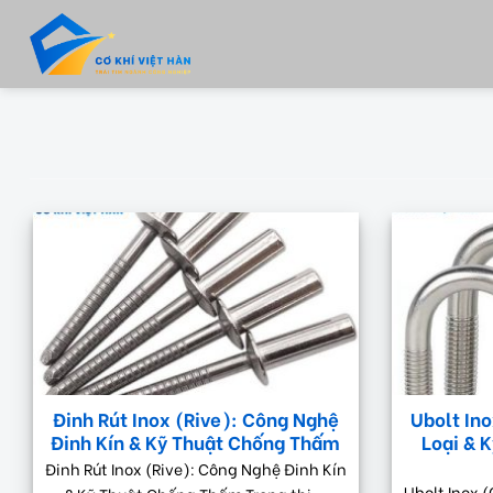
Skip
to
content
Đinh Rút Inox (Rive): Công Nghệ
Ubolt In
Đinh Kín & Kỹ Thuật Chống Thấm
Loại & 
Đinh Rút Inox (Rive): Công Nghệ Đinh Kín
Ubolt Inox (