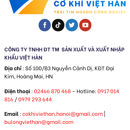
CÔNG TY TNHH ĐT TM
SẢN XUẤT VÀ XUẤT NHẬP
KHẨU VIỆT HÀN
Địa chỉ
: Số 100/B3 Nguyễn Cảnh Dị, KĐT Đại
Kim, Hoàng Mai, HN
Điện thoại
:
02466 870 468
– Hotline:
0917 014
816
/
0979 293 644
Email
:
cokhiviethan.hanoi@gmail.com
|
bulongviethan@gmail.com