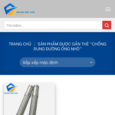
Skip
to
content
Tìm
kiếm:
TRANG CHỦ
/
SẢN PHẨM ĐƯỢC GẮN THẺ “CHỐNG
RUNG ĐƯỜNG ỐNG NHỎ”