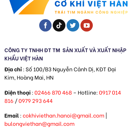
CÔNG TY TNHH ĐT TM
SẢN XUẤT VÀ XUẤT NHẬP
KHẨU VIỆT HÀN
Địa chỉ
: Số 100/B3 Nguyễn Cảnh Dị, KĐT Đại
Kim, Hoàng Mai, HN
Điện thoại
:
02466 870 468
– Hotline:
0917 014
816
/
0979 293 644
Email
:
cokhiviethan.hanoi@gmail.com
|
bulongviethan@gmail.com