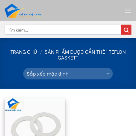
Skip
to
content
Tìm
kiếm:
TRANG CHỦ
/
SẢN PHẨM ĐƯỢC GẮN THẺ “TEFLON
GASKET”