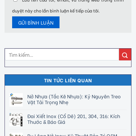
duyệt này cho lần bình luận kế tiếp của tôi.
TIN TỨC LIÊN QUAN
Nở Nhựa (Tắc Kê Nhựa): Kỷ Nguyên Treo
Vật Tải Trọng Nhẹ
Đai Xiết Inox (Cổ Dê) 201, 304, 316: Kích
Thước & Báo Giá
Bu Lông Nở Inox: Kỹ Thuật Bảo Trì O&M,