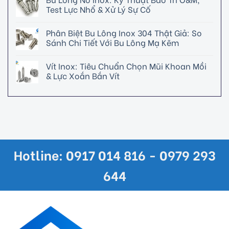
Test Lực Nhổ & Xử Lý Sự Cố
Phân Biệt Bu Lông Inox 304 Thật Giả: So
Sánh Chi Tiết Với Bu Lông Mạ Kẽm
Vít Inox: Tiêu Chuẩn Chọn Mũi Khoan Mồi
& Lực Xoắn Bắn Vít
Hotline: 0917 014 816 - 0979 293
644