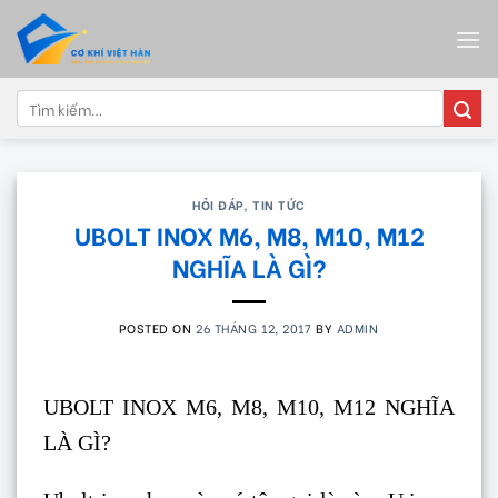
Skip
to
content
Tìm
kiếm:
HỎI ĐÁP
,
TIN TỨC
UBOLT INOX M6, M8, M10, M12
NGHĨA LÀ GÌ?
POSTED ON
26 THÁNG 12, 2017
BY
ADMIN
UBOLT INOX M6, M8, M10, M12 NGHĨA
LÀ GÌ?