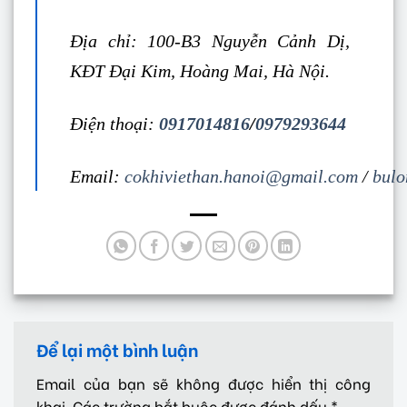
Địa chỉ: 100-B3 Nguyễn Cảnh Dị,
KĐT Đại Kim, Hoàng Mai, Hà Nội.
Điện thoại:
0917014816
/
0979293644
Email:
cokhiviethan.hanoi@gmail.com
/
bulo
Để lại một bình luận
Email của bạn sẽ không được hiển thị công
khai.
Các trường bắt buộc được đánh dấu
*