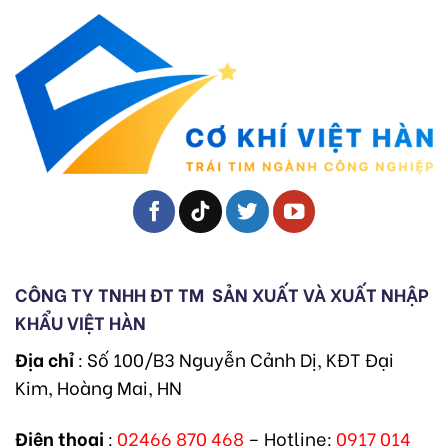
CÔNG TY TNHH ĐT TM
SẢN XUẤT VÀ XUẤT NHẬP
KHẨU VIỆT HÀN
Địa chỉ
: Số 100/B3 Nguyễn Cảnh Dị, KĐT Đại
Kim, Hoàng Mai, HN
Điện thoại
:
02466 870 468
– Hotline:
0917 014