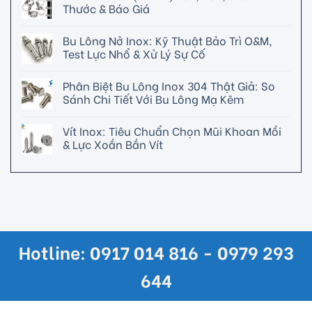
Thước & Báo Giá
Bu Lông Nở Inox: Kỹ Thuật Bảo Trì O&M,
Test Lực Nhổ & Xử Lý Sự Cố
Phân Biệt Bu Lông Inox 304 Thật Giả: So
Sánh Chi Tiết Với Bu Lông Mạ Kẽm
Vít Inox: Tiêu Chuẩn Chọn Mũi Khoan Mồi
& Lực Xoắn Bắn Vít
Hotline: 0917 014 816 - 0979 293
644