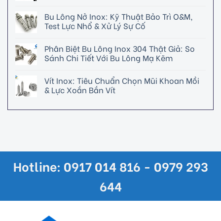
Bu Lông Nở Inox: Kỹ Thuật Bảo Trì O&M,
Test Lực Nhổ & Xử Lý Sự Cố
Phân Biệt Bu Lông Inox 304 Thật Giả: So
Sánh Chi Tiết Với Bu Lông Mạ Kẽm
Vít Inox: Tiêu Chuẩn Chọn Mũi Khoan Mồi
& Lực Xoắn Bắn Vít
Hotline: 0917 014 816 - 0979 293
644