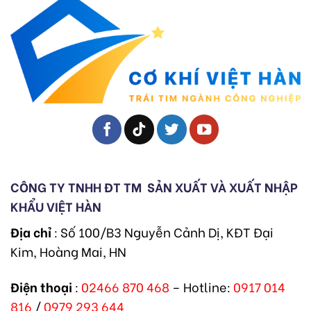
CÔNG TY TNHH ĐT TM
SẢN XUẤT VÀ XUẤT NHẬP
KHẨU VIỆT HÀN
Địa chỉ
: Số 100/B3 Nguyễn Cảnh Dị, KĐT Đại
Kim, Hoàng Mai, HN
Điện thoại
:
02466 870 468
– Hotline:
0917 014
816
/
0979 293 644