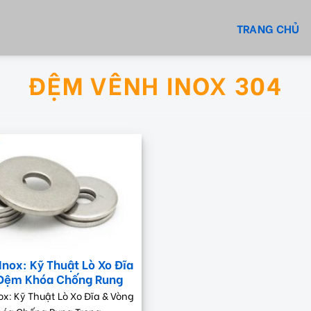
TRANG CHỦ
ĐỆM VÊNH INOX 304
Inox: Kỹ Thuật Lò Xo Đĩa
 Đệm Khóa Chống Rung
ox: Kỹ Thuật Lò Xo Đĩa & Vòng