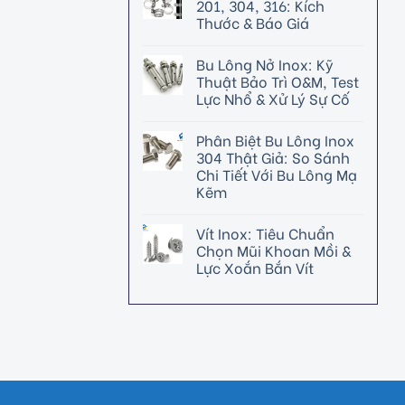
201, 304, 316: Kích
Thước & Báo Giá
Bu Lông Nở Inox: Kỹ
Thuật Bảo Trì O&M, Test
Lực Nhổ & Xử Lý Sự Cố
Phân Biệt Bu Lông Inox
304 Thật Giả: So Sánh
Chi Tiết Với Bu Lông Mạ
Kẽm
Vít Inox: Tiêu Chuẩn
Chọn Mũi Khoan Mồi &
Lực Xoắn Bắn Vít