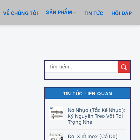
SẢN PHẨM
VỀ CHÚNG TÔI
TIN TỨC
HỎI ĐÁP
TIN TỨC LIÊN QUAN
Nở Nhựa (Tắc Kê Nhựa):
Kỷ Nguyên Treo Vật Tải
Trọng Nhẹ
Đai Xiết Inox (Cổ Dê)