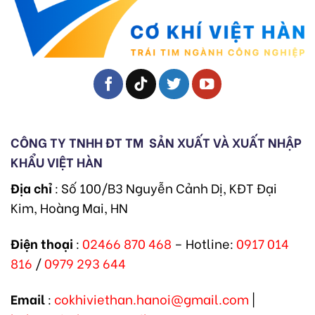
CÔNG TY TNHH ĐT TM
SẢN XUẤT VÀ XUẤT NHẬP
KHẨU VIỆT HÀN
Địa chỉ
: Số 100/B3 Nguyễn Cảnh Dị, KĐT Đại
Kim, Hoàng Mai, HN
Điện thoại
:
02466 870 468
– Hotline:
0917 014
816
/
0979 293 644
Email
:
cokhiviethan.hanoi@gmail.com
|