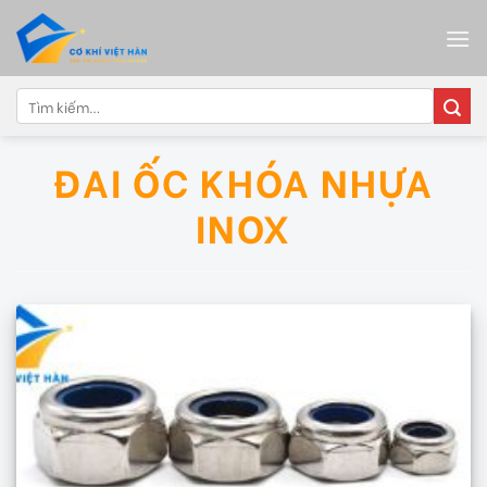
Skip
to
content
Tìm
kiếm:
ĐAI ỐC KHÓA NHỰA
INOX