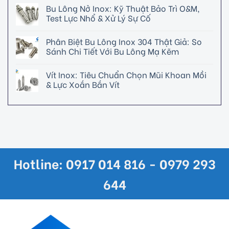
Bu Lông Nở Inox: Kỹ Thuật Bảo Trì O&M,
Test Lực Nhổ & Xử Lý Sự Cố
Phân Biệt Bu Lông Inox 304 Thật Giả: So
Sánh Chi Tiết Với Bu Lông Mạ Kẽm
Vít Inox: Tiêu Chuẩn Chọn Mũi Khoan Mồi
& Lực Xoắn Bắn Vít
Hotline: 0917 014 816 - 0979 293
644